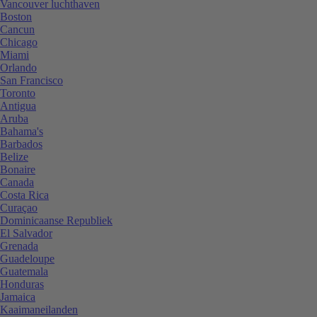
Vancouver luchthaven
Boston
Cancun
Chicago
Miami
Orlando
San Francisco
Toronto
Antigua
Aruba
Bahama's
Barbados
Belize
Bonaire
Canada
Costa Rica
Curaçao
Dominicaanse Republiek
El Salvador
Grenada
Guadeloupe
Guatemala
Honduras
Jamaica
Kaaimaneilanden