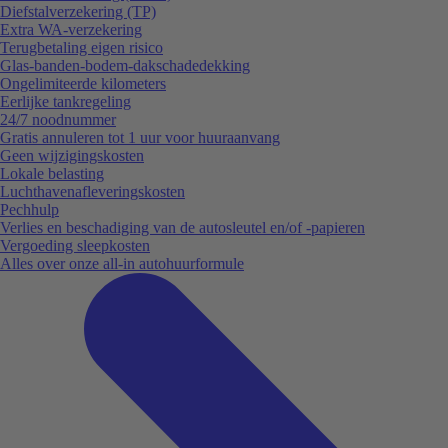
Diefstalverzekering (TP)
Extra WA-verzekering
Terugbetaling eigen risico
Glas-banden-bodem-dakschadedekking
Ongelimiteerde kilometers
Eerlijke tankregeling
24/7 noodnummer
Gratis annuleren tot 1 uur voor huuraanvang
Geen wijzigingskosten
Lokale belasting
Luchthavenafleveringskosten
Pechhulp
Verlies en beschadiging van de autosleutel en/of -papieren
Vergoeding sleepkosten
Alles over onze all-in autohuurformule