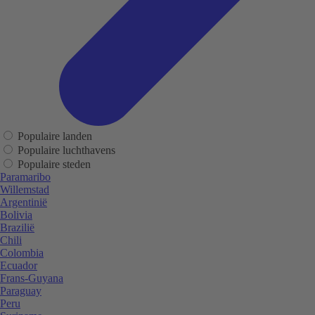
Populaire landen
Populaire luchthavens
Populaire steden
Paramaribo
Willemstad
Argentinië
Bolivia
Brazilië
Chili
Colombia
Ecuador
Frans-Guyana
Paraguay
Peru