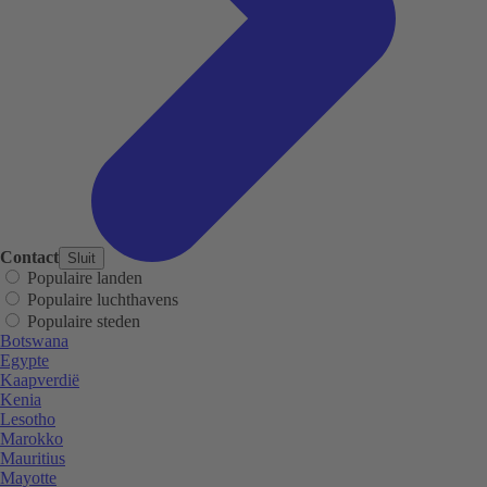
Contact
Sluit
Populaire landen
Populaire luchthavens
Populaire steden
Botswana
Egypte
Kaapverdië
Kenia
Lesotho
Marokko
Mauritius
Mayotte