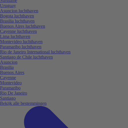
Suriname
Uruguay
Asuncion luchthaven
Bogota luchthaven
Brasilia luchthaven
Buenos Aires luchthaven
Cayenne luchthaven
Lima luchthaven
Montevideo luchthaven
Paramaribo luchthaven
Rio de Janeiro International luchthaven
Santiago de Chile luchthaven
Asuncion
Brasilia
Buenos Aires
Cayenne
Montevideo
Paramaribo
Rio De Janeiro
Santiago
Bekijk alle bestemmingen