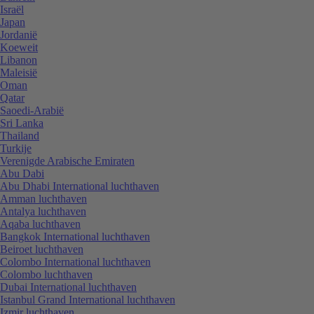
Israël
Japan
Jordanië
Koeweit
Libanon
Maleisië
Oman
Qatar
Saoedi-Arabië
Sri Lanka
Thailand
Turkije
Verenigde Arabische Emiraten
Abu Dabi
Abu Dhabi International luchthaven
Amman luchthaven
Antalya luchthaven
Aqaba luchthaven
Bangkok International luchthaven
Beiroet luchthaven
Colombo International luchthaven
Colombo luchthaven
Dubai International luchthaven
Istanbul Grand International luchthaven
Izmir luchthaven