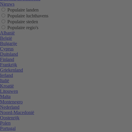
Nieuws
Populaire landen
Populaire luchthavens
Populaire steden
Populaire regio's
Albanië
België
Bulgarije
Cyprus
Duitsland
Finland
Frankrijk
Griekenland
Ierland
Italië
Kroatië
Litouwen
Malta
Montenegro
Nederland
Noord-Macedonië
Oostenrijk
Polen
Portugal