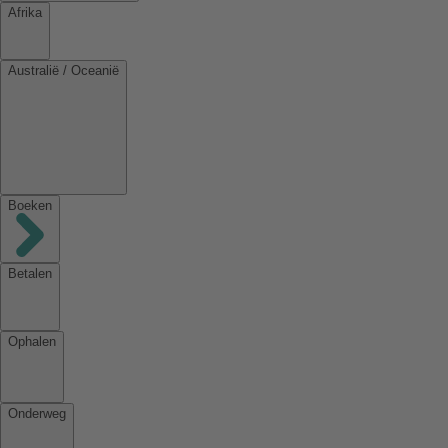
Afrika
Australië / Oceanië
Boeken
Betalen
Ophalen
Onderweg