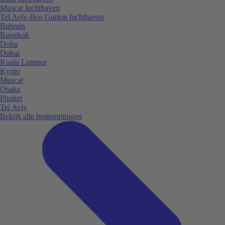
Muscat luchthaven
Tel Aviv-Ben Gurion luchthaven
Bahrain
Bangkok
Doha
Dubai
Kuala Lumpur
Kyoto
Muscat
Osaka
Phuket
Tel Aviv
Bekijk alle bestemmingen