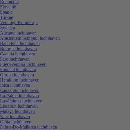
Roemenië
Slovenië
Spanje
Turkije
Verenigd Koninkrijk
Zweden
Alicante luchthaven
Amsterdam Schiphol luchthaven
Barcelona luchthaven
Bologna luchthaven
Catania luchthaven
Faro luchthaven
Fuerteventura luchthaven
Funchal luchthaven
Girona luchthaven
Heraklion luchthaven
Ibiza luchthaven
Lanzarote luchthaven
La-Palma luchthaven
Las-Palmas luchthaven
Lissabon luchthaven
Malaga luchthaven
Nice luchthaven
Olbia luchthaven
Palma-De-Mallorca luchthaven