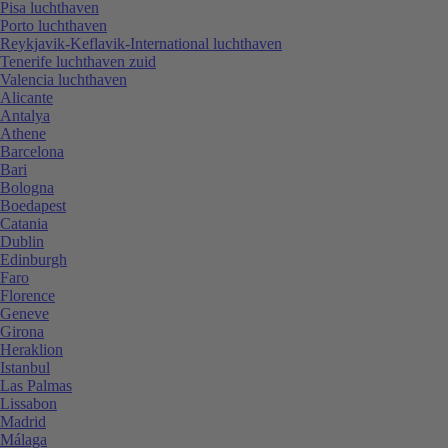
Pisa luchthaven
Porto luchthaven
Reykjavik-Keflavik-International luchthaven
Tenerife luchthaven zuid
Valencia luchthaven
Alicante
Antalya
Athene
Barcelona
Bari
Bologna
Boedapest
Catania
Dublin
Edinburgh
Faro
Florence
Geneve
Girona
Heraklion
Istanbul
Las Palmas
Lissabon
Madrid
Málaga