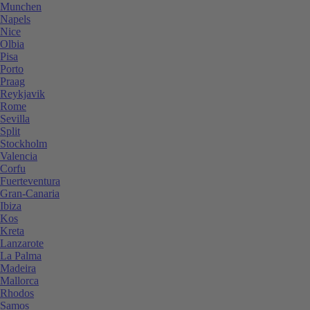
Munchen
Napels
Nice
Olbia
Pisa
Porto
Praag
Reykjavik
Rome
Sevilla
Split
Stockholm
Valencia
Corfu
Fuerteventura
Gran-Canaria
Ibiza
Kos
Kreta
Lanzarote
La Palma
Madeira
Mallorca
Rhodos
Samos