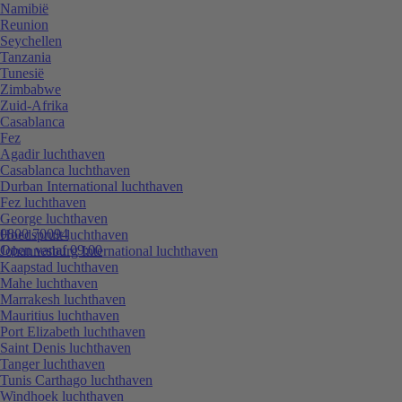
Namibië
Reunion
Seychellen
Tanzania
Tunesië
Zimbabwe
Zuid-Afrika
Casablanca
Fez
Agadir luchthaven
Casablanca luchthaven
Durban International luchthaven
Fez luchthaven
George luchthaven
0800 70094
Hoedspruit luchthaven
Open vanaf 09:00
Johannesburg International luchthaven
Kaapstad luchthaven
Mahe luchthaven
Marrakesh luchthaven
Mauritius luchthaven
Port Elizabeth luchthaven
Saint Denis luchthaven
Tanger luchthaven
Tunis Carthago luchthaven
Windhoek luchthaven