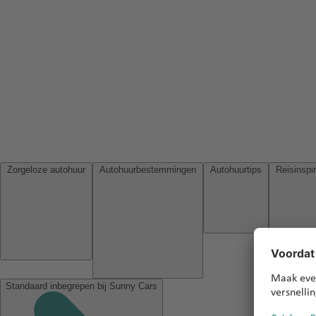
Zorgeloze autohuur
Autohuurbestemmingen
Autohuurtips
Standaard inbegrepen bij Sunny Cars