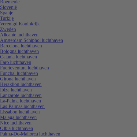
Roemenië
Slovenië
Spanje
Turkije
Verenigd Koninkrijk
Zweden
Alicante luchthaven
Amsterdam Schiphol luchthaven
Barcelona luchthaven
Bologna luchthaven
Catania luchthaven
Faro luchthaven
Fuerteventura luchthaven
Funchal luchthaven
Girona luchthaven
Heraklion luchthaven
Ibiza luchthaven
Lanzarote luchthaven
La-Palma luchthaven
Las-Palmas luchthaven
Lissabon luchthaven
Malaga luchthaven
Nice luchthaven
Olbia luchthaven
Palma-De-Mallorca luchthaven