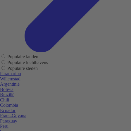
Populaire landen
Populaire luchthavens
Populaire steden
Paramaribo
Willemstad
Argentinië
Bolivia
Brazilië
Chili
Colombia
Ecuador
Frans-Guyana
Paraguay
Peru