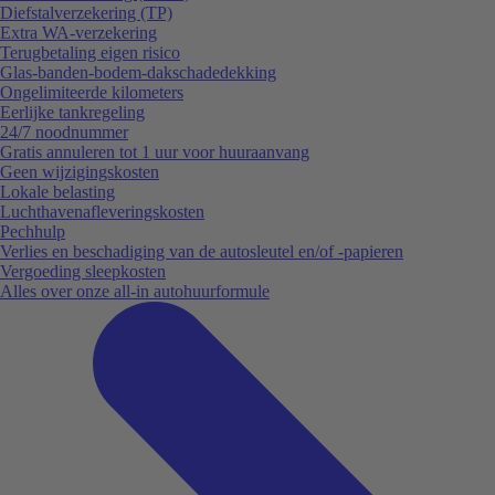
Diefstalverzekering (TP)
Extra WA-verzekering
Terugbetaling eigen risico
Glas-banden-bodem-dakschadedekking
Ongelimiteerde kilometers
Eerlijke tankregeling
24/7 noodnummer
Gratis annuleren tot 1 uur voor huuraanvang
Geen wijzigingskosten
Lokale belasting
Luchthavenafleveringskosten
Pechhulp
Verlies en beschadiging van de autosleutel en/of -papieren
Vergoeding sleepkosten
Alles over onze all-in autohuurformule