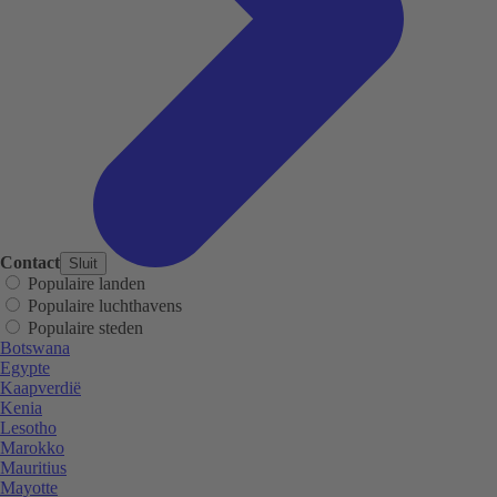
Contact
Sluit
Populaire landen
Populaire luchthavens
Populaire steden
Botswana
Egypte
Kaapverdië
Kenia
Lesotho
Marokko
Mauritius
Mayotte