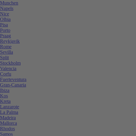
Munchen
Napels
Nice
Olbia
Pisa
Porto
Praag
Reykjavik
Rome
Sevilla
Split
Stockholm
Valencia
Corfu
Fuerteventura
Gran-Canaria
Ibiza
Kos
Kreta
Lanzarote
La Palma
Madeira
Mallorca
Rhodos
Samos