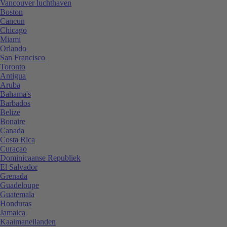
Vancouver luchthaven
Boston
Cancun
Chicago
Miami
Orlando
San Francisco
Toronto
Antigua
Aruba
Bahama's
Barbados
Belize
Bonaire
Canada
Costa Rica
Curaçao
Dominicaanse Republiek
El Salvador
Grenada
Guadeloupe
Guatemala
Honduras
Jamaica
Kaaimaneilanden