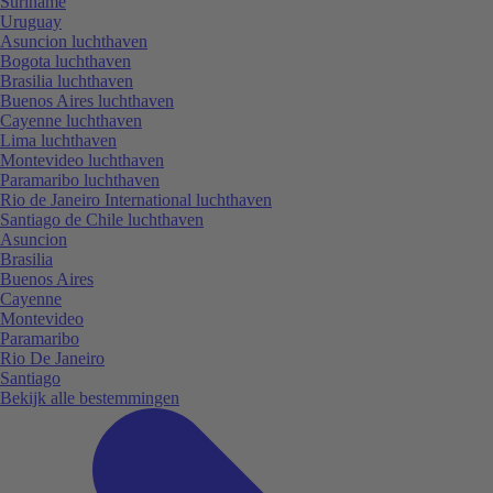
Suriname
Uruguay
Asuncion luchthaven
Bogota luchthaven
Brasilia luchthaven
Buenos Aires luchthaven
Cayenne luchthaven
Lima luchthaven
Montevideo luchthaven
Paramaribo luchthaven
Rio de Janeiro International luchthaven
Santiago de Chile luchthaven
Asuncion
Brasilia
Buenos Aires
Cayenne
Montevideo
Paramaribo
Rio De Janeiro
Santiago
Bekijk alle bestemmingen