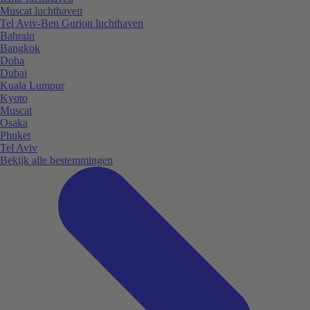
Muscat luchthaven
Tel Aviv-Ben Gurion luchthaven
Bahrain
Bangkok
Doha
Dubai
Kuala Lumpur
Kyoto
Muscat
Osaka
Phuket
Tel Aviv
Bekijk alle bestemmingen