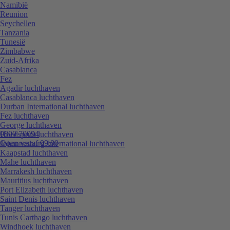
Namibië
Reunion
Seychellen
Tanzania
Tunesië
Zimbabwe
Zuid-Afrika
Casablanca
Fez
Agadir luchthaven
Casablanca luchthaven
Durban International luchthaven
Fez luchthaven
George luchthaven
0800 70094
Hoedspruit luchthaven
Open vanaf 09:00
Johannesburg International luchthaven
Kaapstad luchthaven
Mahe luchthaven
Marrakesh luchthaven
Mauritius luchthaven
Port Elizabeth luchthaven
Saint Denis luchthaven
Tanger luchthaven
Tunis Carthago luchthaven
Windhoek luchthaven