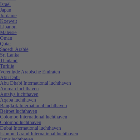
Israël
Japan
Jordanië
Koeweit
Libanon
Maleisië
Oman
Qatar
Saoedi-Arabië
Sri Lanka
Thailand
Turkije
Verenigde Arabische Emiraten
Abu Dabi
Abu Dhabi International luchthaven
Amman luchthaven
Antalya luchthaven
Aqaba luchthaven
Bangkok International luchthaven
Beiroet luchthaven
Colombo International luchthaven
Colombo luchthaven
Dubai International luchthaven
Istanbul Grand International luchthaven
Izmir luchthaven