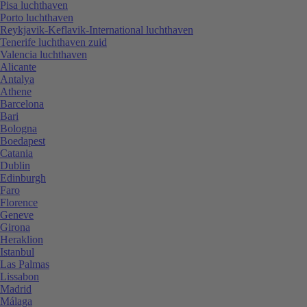
Pisa luchthaven
Porto luchthaven
Reykjavik-Keflavik-International luchthaven
Tenerife luchthaven zuid
Valencia luchthaven
Alicante
Antalya
Athene
Barcelona
Bari
Bologna
Boedapest
Catania
Dublin
Edinburgh
Faro
Florence
Geneve
Girona
Heraklion
Istanbul
Las Palmas
Lissabon
Madrid
Málaga