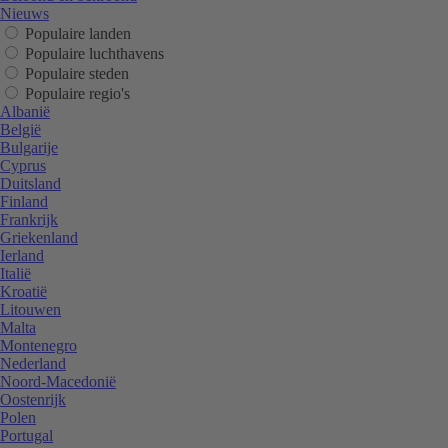
Nieuws
Populaire landen
Populaire luchthavens
Populaire steden
Populaire regio's
Albanië
België
Bulgarije
Cyprus
Duitsland
Finland
Frankrijk
Griekenland
Ierland
Italië
Kroatië
Litouwen
Malta
Montenegro
Nederland
Noord-Macedonië
Oostenrijk
Polen
Portugal