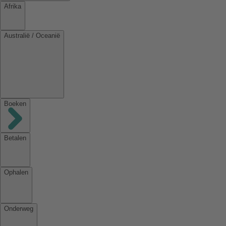
Afrika
Australië / Oceanië
Boeken
Betalen
Ophalen
Onderweg