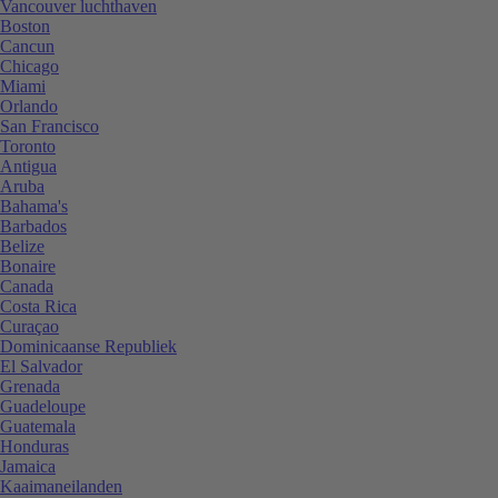
Vancouver luchthaven
Boston
Cancun
Chicago
Miami
Orlando
San Francisco
Toronto
Antigua
Aruba
Bahama's
Barbados
Belize
Bonaire
Canada
Costa Rica
Curaçao
Dominicaanse Republiek
El Salvador
Grenada
Guadeloupe
Guatemala
Honduras
Jamaica
Kaaimaneilanden