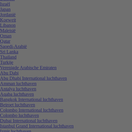
Israël
Japan
Jordanië
Koeweit
Libanon
Maleisië
Oman
Qatar
Saoedi-Arabië
Sri Lanka
Thailand
Turkije
Verenigde Arabische Emiraten
Abu Dabi
Abu Dhabi International luchthaven
Amman luchthaven
Antalya luchthaven
Aqaba luchthaven
Bangkok International luchthaven
Beiroet luchthaven
Colombo International luchthaven
Colombo luchthaven
Dubai International luchthaven
Istanbul Grand International luchthaven
Izmir luchthaven