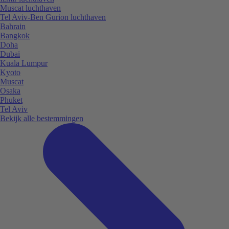
Muscat luchthaven
Tel Aviv-Ben Gurion luchthaven
Bahrain
Bangkok
Doha
Dubai
Kuala Lumpur
Kyoto
Muscat
Osaka
Phuket
Tel Aviv
Bekijk alle bestemmingen