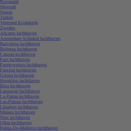
Roemenië
Slovenië
Spanje
Turkije
Verenigd Koninkrijk
Zweden
Alicante luchthaven
Amsterdam Schiphol luchthaven
Barcelona luchthaven
Bologna luchthaven
Catania luchthaven
Faro luchthaven
Fuerteventura luchthaven
Funchal luchthaven
Girona luchthaven
Heraklion luchthaven
Ibiza luchthaven
Lanzarote luchthaven
La-Palma luchthaven
Las-Palmas luchthaven
Lissabon luchthaven
Malaga luchthaven
Nice luchthaven
Olbia luchthaven
Palma-De-Mallorca luchthaven