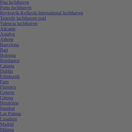
Pisa luchthaven
Porto luchthaven
Reykjavik-Keflavik-International luchthaven
Tenerife luchthaven zuid
Valencia luchthaven
Alicante
Antalya
Athene
Barcelona
Bari
Bologna
Boedapest
Catania
Dublin
Edinburgh
Faro
Florence
Geneve
Girona
Heraklion
Istanbul
Las Palmas
Lissabon
Madrid
Málaga