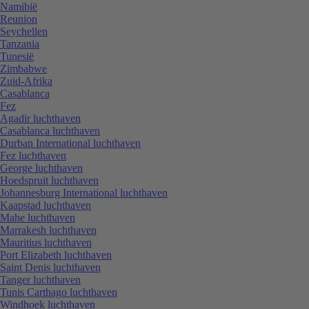
Namibië
Reunion
Seychellen
Tanzania
Tunesië
Zimbabwe
Zuid-Afrika
Casablanca
Fez
Agadir luchthaven
Casablanca luchthaven
Durban International luchthaven
Fez luchthaven
George luchthaven
Hoedspruit luchthaven
Johannesburg International luchthaven
Kaapstad luchthaven
Mahe luchthaven
Marrakesh luchthaven
Mauritius luchthaven
Port Elizabeth luchthaven
Saint Denis luchthaven
Tanger luchthaven
Tunis Carthago luchthaven
Windhoek luchthaven