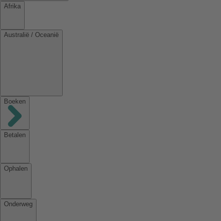
Afrika
Australië / Oceanië
Boeken
Betalen
Ophalen
Onderweg