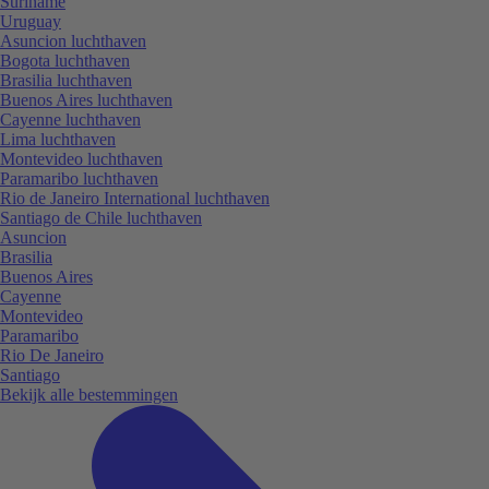
Suriname
Uruguay
Asuncion luchthaven
Bogota luchthaven
Brasilia luchthaven
Buenos Aires luchthaven
Cayenne luchthaven
Lima luchthaven
Montevideo luchthaven
Paramaribo luchthaven
Rio de Janeiro International luchthaven
Santiago de Chile luchthaven
Asuncion
Brasilia
Buenos Aires
Cayenne
Montevideo
Paramaribo
Rio De Janeiro
Santiago
Bekijk alle bestemmingen