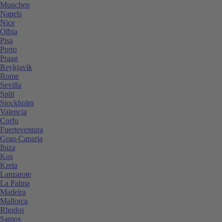
Munchen
Napels
Nice
Olbia
Pisa
Porto
Praag
Reykjavik
Rome
Sevilla
Split
Stockholm
Valencia
Corfu
Fuerteventura
Gran-Canaria
Ibiza
Kos
Kreta
Lanzarote
La Palma
Madeira
Mallorca
Rhodos
Samos