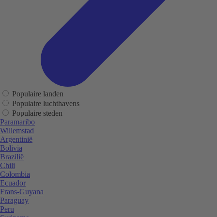
Populaire landen
Populaire luchthavens
Populaire steden
Paramaribo
Willemstad
Argentinië
Bolivia
Brazilië
Chili
Colombia
Ecuador
Frans-Guyana
Paraguay
Peru