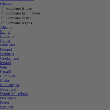
Nieuws
Populaire landen
Populaire luchthavens
Populaire steden
Populaire regio's
Albanië
België
Bulgarije
Cyprus
Duitsland
Finland
Frankrijk
Griekenland
Ierland
Italië
Kroatië
Litouwen
Malta
Montenegro
Nederland
Noord-Macedonië
Oostenrijk
Polen
Portugal