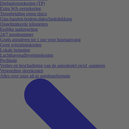
Diefstalverzekering (TP)
Extra WA-verzekering
Terugbetaling eigen risico
Glas-banden-bodem-dakschadedekking
Ongelimiteerde kilometers
Eerlijke tankregeling
24/7 noodnummer
Gratis annuleren tot 1 uur voor huuraanvang
Geen wijzigingskosten
Lokale belasting
Luchthavenafleveringskosten
Pechhulp
Verlies en beschadiging van de autosleutel en/of -papieren
Vergoeding sleepkosten
Alles over onze all-in autohuurformule