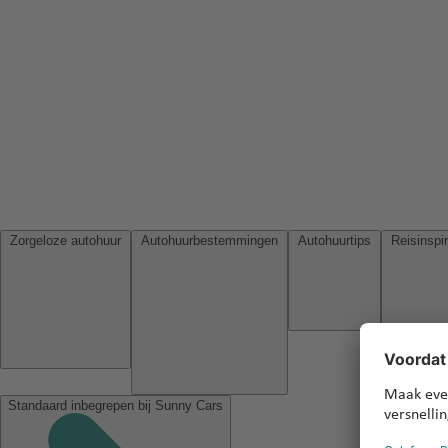
Zorgeloze autohuur
Autohuurbestemmingen
Autohuurtips
Standaard inbegrepen bij Sunny Cars