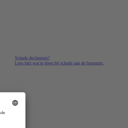
Schade declareren?
Lees hier wat te doen bij schade aan de huurauto.