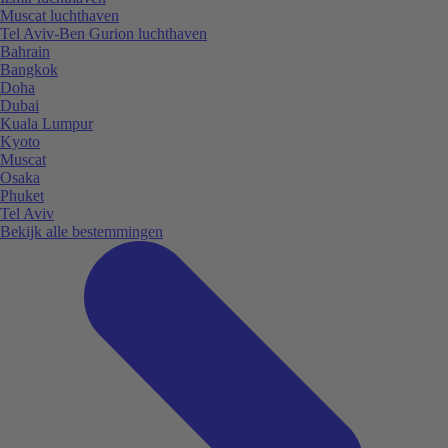
Muscat luchthaven
Tel Aviv-Ben Gurion luchthaven
Bahrain
Bangkok
Doha
Dubai
Kuala Lumpur
Kyoto
Muscat
Osaka
Phuket
Tel Aviv
Bekijk alle bestemmingen