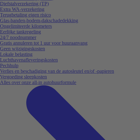
Diefstalverzekering (TP)
Extra WA-verzekering
Terugbetaling eigen risico
Glas-banden-bodem-dakschadedekking
Ongelimiteerde kilometers
Eerlijke tankregeling
24/7 noodnummer
Gratis annuleren tot 1 uur voor huuraanvang
Geen wijzigingskosten
Lokale belasting
Luchthavenafleveringskosten
Pechhulp
Verlies en beschadiging van de autosleutel en/of -papieren
Vergoeding sleepkosten
Alles over onze all-in autohuurformule