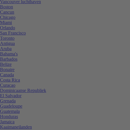
Vancouver luchthaven
Boston
Cancun
Chicago
Miami
Orlando
San Francisco
Toronto
Antigua
Aruba
Bahama's
Barbados
Belize
Bonaire
Canada
Costa Rica
Curaçao
Dominicaanse Republiek
El Salvador
Grenada
Guadeloupe
Guatemala
Honduras
Jamaica
Kaaimaneilanden