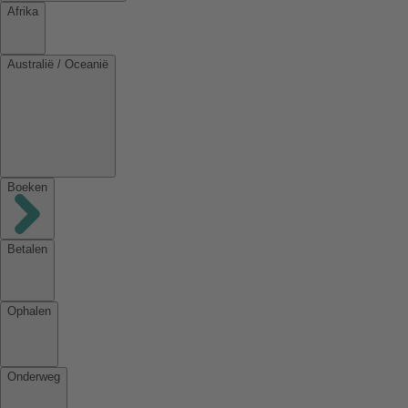
Afrika
Australië / Oceanië
Boeken
Betalen
Ophalen
Onderweg