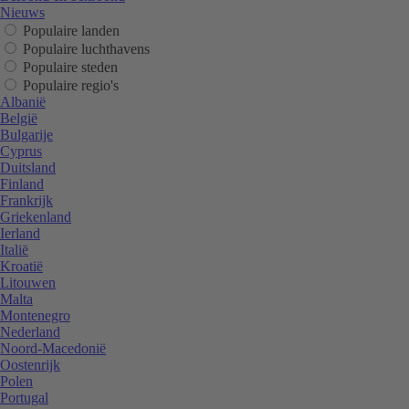
Nieuws
Populaire landen
Populaire luchthavens
Populaire steden
Populaire regio's
Albanië
België
Bulgarije
Cyprus
Duitsland
Finland
Frankrijk
Griekenland
Ierland
Italië
Kroatië
Litouwen
Malta
Montenegro
Nederland
Noord-Macedonië
Oostenrijk
Polen
Portugal