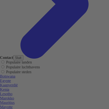
Contact
Sluit
Populaire landen
Populaire luchthavens
Populaire steden
Botswana
Egypte
Kaapverdië
Kenia
Lesotho
Marokko
Mauritius
Mayotte