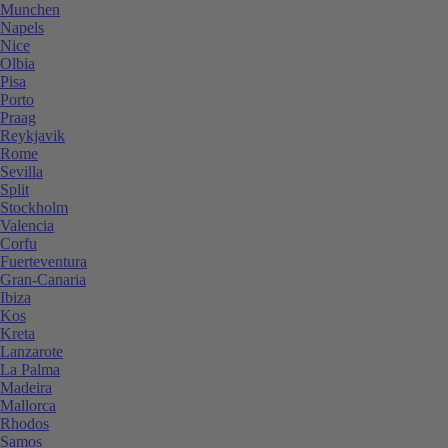
Munchen
Napels
Nice
Olbia
Pisa
Porto
Praag
Reykjavik
Rome
Sevilla
Split
Stockholm
Valencia
Corfu
Fuerteventura
Gran-Canaria
Ibiza
Kos
Kreta
Lanzarote
La Palma
Madeira
Mallorca
Rhodos
Samos