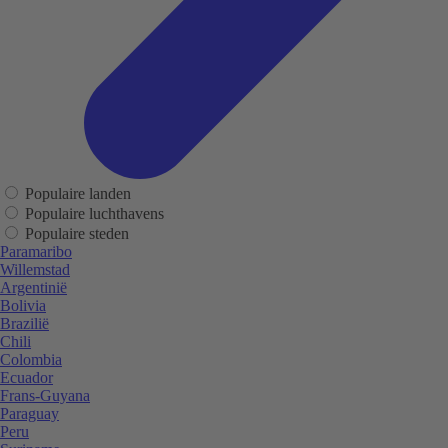
Populaire landen
Populaire luchthavens
Populaire steden
Paramaribo
Willemstad
Argentinië
Bolivia
Brazilië
Chili
Colombia
Ecuador
Frans-Guyana
Paraguay
Peru