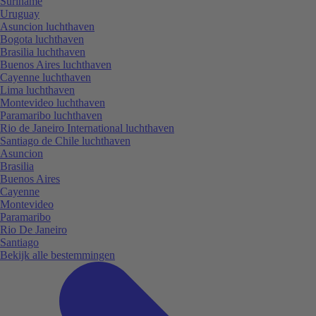
Suriname
Uruguay
Asuncion luchthaven
Bogota luchthaven
Brasilia luchthaven
Buenos Aires luchthaven
Cayenne luchthaven
Lima luchthaven
Montevideo luchthaven
Paramaribo luchthaven
Rio de Janeiro International luchthaven
Santiago de Chile luchthaven
Asuncion
Brasilia
Buenos Aires
Cayenne
Montevideo
Paramaribo
Rio De Janeiro
Santiago
Bekijk alle bestemmingen