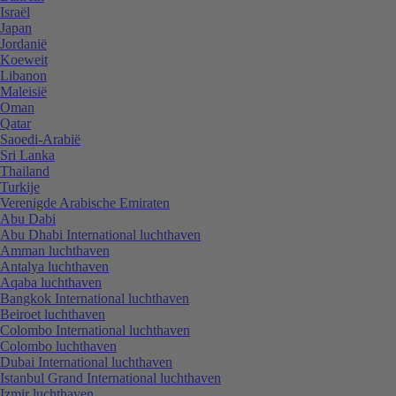
Israël
Japan
Jordanië
Koeweit
Libanon
Maleisië
Oman
Qatar
Saoedi-Arabië
Sri Lanka
Thailand
Turkije
Verenigde Arabische Emiraten
Abu Dabi
Abu Dhabi International luchthaven
Amman luchthaven
Antalya luchthaven
Aqaba luchthaven
Bangkok International luchthaven
Beiroet luchthaven
Colombo International luchthaven
Colombo luchthaven
Dubai International luchthaven
Istanbul Grand International luchthaven
Izmir luchthaven