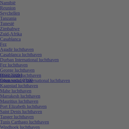
Namibië
Reunion
Seychellen
Tanzania
Tunesië
Zimbabwe
Zuid-Afrika
Casablanca
Fez
Agadir luchthaven
Casablanca luchthaven
Durban International luchthaven
Fez luchthaven
George luchthaven
0800 70094
Hoedspruit luchthaven
Open vanaf 09:00
Johannesburg International luchthaven
Kaapstad luchthaven
Mahe luchthaven
Marrakesh luchthaven
Mauritius luchthaven
Port Elizabeth luchthaven
Saint Denis luchthaven
Tanger luchthaven
Tunis Carthago luchthaven
Windhoek luchthaven