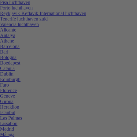
Pisa luchthaven
Porto luchthaven
Reykjavik-Keflavik-International luchthaven
Tenerife luchthaven zuid
Valencia luchthaven
Alicante
Antalya
Athene
Barcelona
Bari
Bologna
Boedapest
Catania
Dublin
Edinburgh
Faro
Florence
Geneve
Girona
Heraklion
Istanbul
Las Palmas
Lissabon
Madrid
Málaga