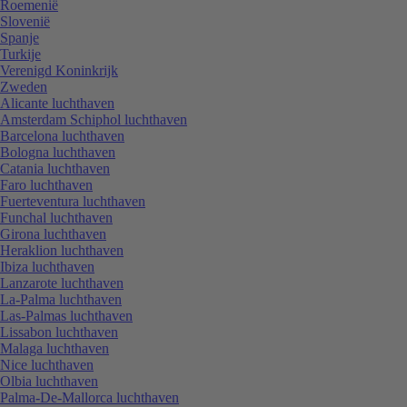
Roemenië
Slovenië
Spanje
Turkije
Verenigd Koninkrijk
Zweden
Alicante luchthaven
Amsterdam Schiphol luchthaven
Barcelona luchthaven
Bologna luchthaven
Catania luchthaven
Faro luchthaven
Fuerteventura luchthaven
Funchal luchthaven
Girona luchthaven
Heraklion luchthaven
Ibiza luchthaven
Lanzarote luchthaven
La-Palma luchthaven
Las-Palmas luchthaven
Lissabon luchthaven
Malaga luchthaven
Nice luchthaven
Olbia luchthaven
Palma-De-Mallorca luchthaven