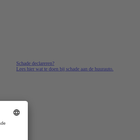
Schade declareren?
Lees hier wat te doen bij schade aan de huurauto.