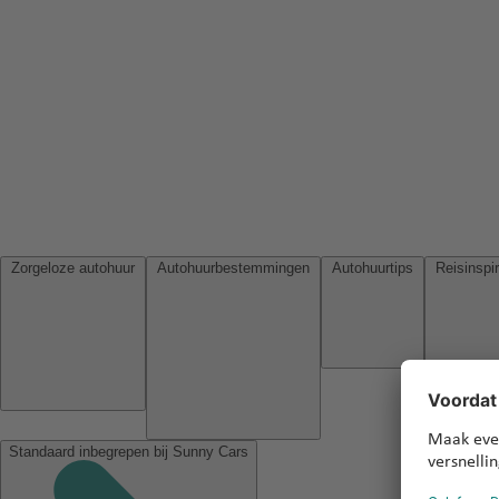
Zorgeloze autohuur
Autohuurbestemmingen
Autohuurtips
Standaard inbegrepen bij Sunny Cars