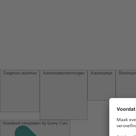
Zorgeloze autohuur
Autohuurbestemmingen
Autohuurtips
Standaard inbegrepen bij Sunny Cars