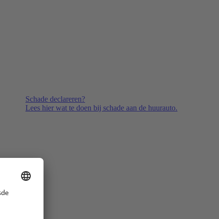
Schade declareren?
Lees hier wat te doen bij schade aan de huurauto.