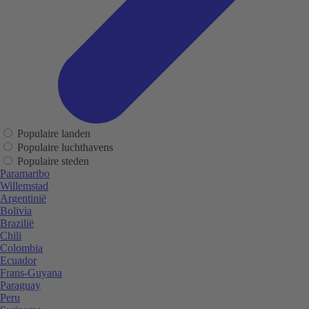
Populaire landen
Populaire luchthavens
Populaire steden
Paramaribo
Willemstad
Argentinië
Bolivia
Brazilië
Chili
Colombia
Ecuador
Frans-Guyana
Paraguay
Peru