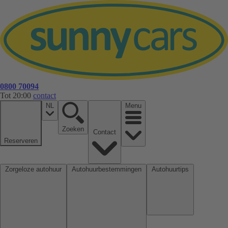
0800 70094
Tot 20:00
contact
NL
Menu
Zoeken
Contact
Reserveren
Zorgeloze autohuur
Autohuurbestemmingen
Autohuurtips