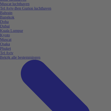
Muscat luchthaven
Tel Aviv-Ben Gurion luchthaven
Bahrain
Bangkok
Doha
Dubai
Kuala Lumpur
Kyoto
Muscat
Osaka
Phuket
Tel Aviv
Bekijk alle bestemmingen