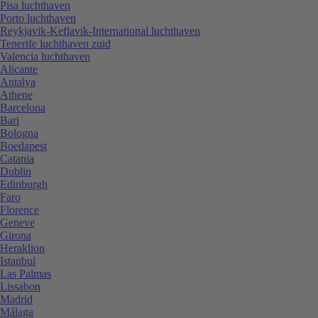
Pisa luchthaven
Porto luchthaven
Reykjavik-Keflavik-International luchthaven
Tenerife luchthaven zuid
Valencia luchthaven
Alicante
Antalya
Athene
Barcelona
Bari
Bologna
Boedapest
Catania
Dublin
Edinburgh
Faro
Florence
Geneve
Girona
Heraklion
Istanbul
Las Palmas
Lissabon
Madrid
Málaga