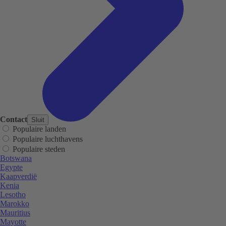
Contact
Sluit
Populaire landen
Populaire luchthavens
Populaire steden
Botswana
Egypte
Kaapverdië
Kenia
Lesotho
Marokko
Mauritius
Mayotte