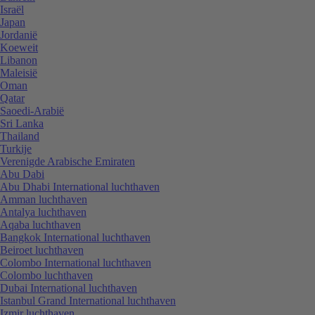
Israël
Japan
Jordanië
Koeweit
Libanon
Maleisië
Oman
Qatar
Saoedi-Arabië
Sri Lanka
Thailand
Turkije
Verenigde Arabische Emiraten
Abu Dabi
Abu Dhabi International luchthaven
Amman luchthaven
Antalya luchthaven
Aqaba luchthaven
Bangkok International luchthaven
Beiroet luchthaven
Colombo International luchthaven
Colombo luchthaven
Dubai International luchthaven
Istanbul Grand International luchthaven
Izmir luchthaven