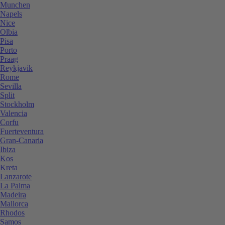
Munchen
Napels
Nice
Olbia
Pisa
Porto
Praag
Reykjavik
Rome
Sevilla
Split
Stockholm
Valencia
Corfu
Fuerteventura
Gran-Canaria
Ibiza
Kos
Kreta
Lanzarote
La Palma
Madeira
Mallorca
Rhodos
Samos