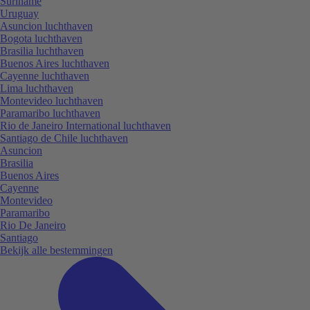
Suriname
Uruguay
Asuncion luchthaven
Bogota luchthaven
Brasilia luchthaven
Buenos Aires luchthaven
Cayenne luchthaven
Lima luchthaven
Montevideo luchthaven
Paramaribo luchthaven
Rio de Janeiro International luchthaven
Santiago de Chile luchthaven
Asuncion
Brasilia
Buenos Aires
Cayenne
Montevideo
Paramaribo
Rio De Janeiro
Santiago
Bekijk alle bestemmingen