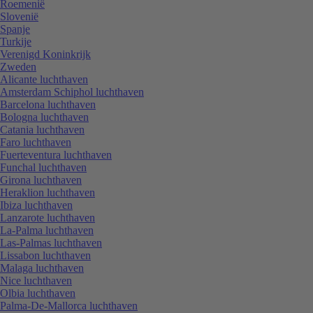
Roemenië
Slovenië
Spanje
Turkije
Verenigd Koninkrijk
Zweden
Alicante luchthaven
Amsterdam Schiphol luchthaven
Barcelona luchthaven
Bologna luchthaven
Catania luchthaven
Faro luchthaven
Fuerteventura luchthaven
Funchal luchthaven
Girona luchthaven
Heraklion luchthaven
Ibiza luchthaven
Lanzarote luchthaven
La-Palma luchthaven
Las-Palmas luchthaven
Lissabon luchthaven
Malaga luchthaven
Nice luchthaven
Olbia luchthaven
Palma-De-Mallorca luchthaven