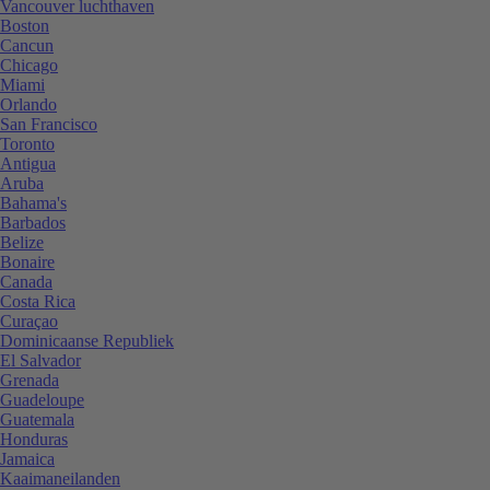
Vancouver luchthaven
Boston
Cancun
Chicago
Miami
Orlando
San Francisco
Toronto
Antigua
Aruba
Bahama's
Barbados
Belize
Bonaire
Canada
Costa Rica
Curaçao
Dominicaanse Republiek
El Salvador
Grenada
Guadeloupe
Guatemala
Honduras
Jamaica
Kaaimaneilanden