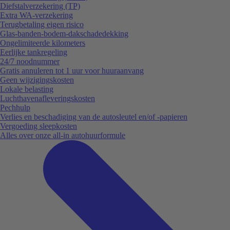
Diefstalverzekering (TP)
Extra WA-verzekering
Terugbetaling eigen risico
Glas-banden-bodem-dakschadedekking
Ongelimiteerde kilometers
Eerlijke tankregeling
24/7 noodnummer
Gratis annuleren tot 1 uur voor huuraanvang
Geen wijzigingskosten
Lokale belasting
Luchthavenafleveringskosten
Pechhulp
Verlies en beschadiging van de autosleutel en/of -papieren
Vergoeding sleepkosten
Alles over onze all-in autohuurformule