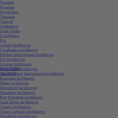
Namibië
Reunion
Seychellen
Tanzania
Tunesië
Zimbabwe
Zuid-Afrika
Casablanca
Fez
Agadir luchthaven
Casablanca luchthaven
Durban International luchthaven
Fez luchthaven
George luchthaven
0800 70094
Hoedspruit luchthaven
Tot 20:00
Johannesburg International luchthaven
Kaapstad luchthaven
Mahe luchthaven
Marrakesh luchthaven
Mauritius luchthaven
Port Elizabeth luchthaven
Saint Denis luchthaven
Tanger luchthaven
Tunis Carthago luchthaven
Windhoek luchthaven