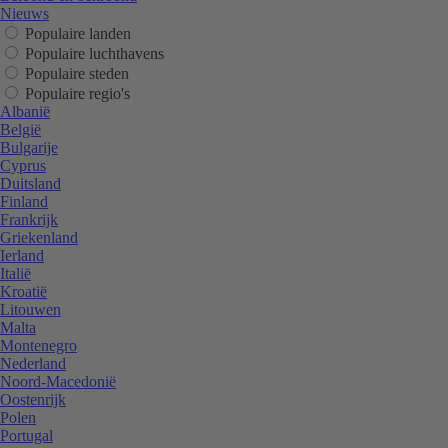
Nieuws
Populaire landen
Populaire luchthavens
Populaire steden
Populaire regio's
Albanië
België
Bulgarije
Cyprus
Duitsland
Finland
Frankrijk
Griekenland
Ierland
Italië
Kroatië
Litouwen
Malta
Montenegro
Nederland
Noord-Macedonië
Oostenrijk
Polen
Portugal