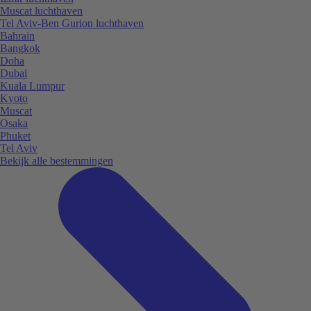
Muscat luchthaven
Tel Aviv-Ben Gurion luchthaven
Bahrain
Bangkok
Doha
Dubai
Kuala Lumpur
Kyoto
Muscat
Osaka
Phuket
Tel Aviv
Bekijk alle bestemmingen