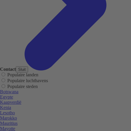
Contact
Sluit
Populaire landen
Populaire luchthavens
Populaire steden
Botswana
Egypte
Kaapverdië
Kenia
Lesotho
Marokko
Mauritius
Mayotte