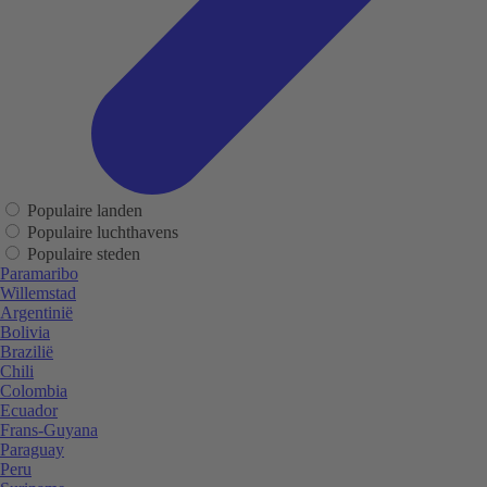
Populaire landen
Populaire luchthavens
Populaire steden
Paramaribo
Willemstad
Argentinië
Bolivia
Brazilië
Chili
Colombia
Ecuador
Frans-Guyana
Paraguay
Peru