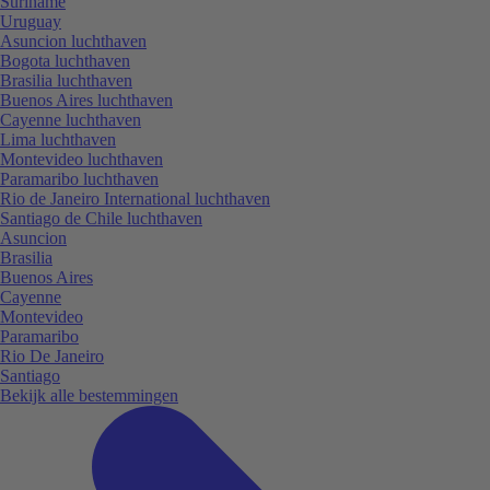
Suriname
Uruguay
Asuncion luchthaven
Bogota luchthaven
Brasilia luchthaven
Buenos Aires luchthaven
Cayenne luchthaven
Lima luchthaven
Montevideo luchthaven
Paramaribo luchthaven
Rio de Janeiro International luchthaven
Santiago de Chile luchthaven
Asuncion
Brasilia
Buenos Aires
Cayenne
Montevideo
Paramaribo
Rio De Janeiro
Santiago
Bekijk alle bestemmingen