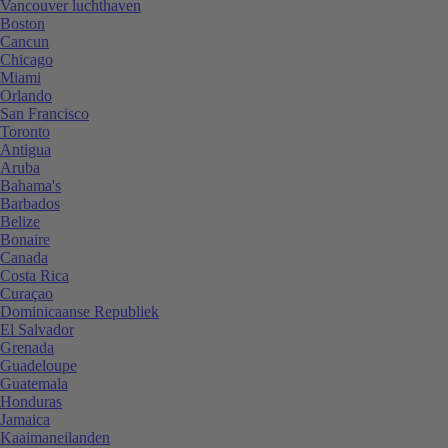
Vancouver luchthaven
Boston
Cancun
Chicago
Miami
Orlando
San Francisco
Toronto
Antigua
Aruba
Bahama's
Barbados
Belize
Bonaire
Canada
Costa Rica
Curaçao
Dominicaanse Republiek
El Salvador
Grenada
Guadeloupe
Guatemala
Honduras
Jamaica
Kaaimaneilanden