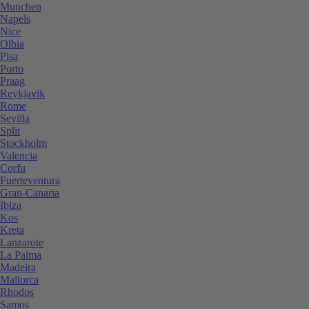
Munchen
Napels
Nice
Olbia
Pisa
Porto
Praag
Reykjavik
Rome
Sevilla
Split
Stockholm
Valencia
Corfu
Fuerteventura
Gran-Canaria
Ibiza
Kos
Kreta
Lanzarote
La Palma
Madeira
Mallorca
Rhodos
Samos