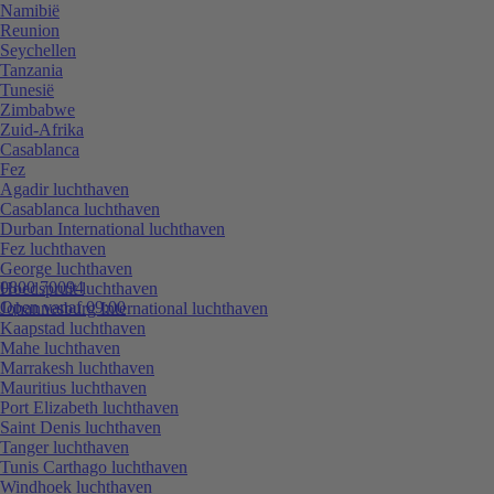
Namibië
Reunion
Seychellen
Tanzania
Tunesië
Zimbabwe
Zuid-Afrika
Casablanca
Fez
Agadir luchthaven
Casablanca luchthaven
Durban International luchthaven
Fez luchthaven
George luchthaven
0800 70094
Hoedspruit luchthaven
Open vanaf 09:00
Johannesburg International luchthaven
Kaapstad luchthaven
Mahe luchthaven
Marrakesh luchthaven
Mauritius luchthaven
Port Elizabeth luchthaven
Saint Denis luchthaven
Tanger luchthaven
Tunis Carthago luchthaven
Windhoek luchthaven