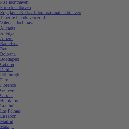
Pisa luchthaven
Porto luchthaven
Reykjavik-Keflavik-International luchthaven
Tenerife luchthaven zuid
Valencia luchthaven
Alicante
Antalya
Athene
Barcelona
Bari
Bologna
Boedapest
Catania
Dublin
Edinburgh
Faro
Florence
Geneve
Girona
Heraklion
Istanbul
Las Palmas
Lissabon
Madrid
Málaga