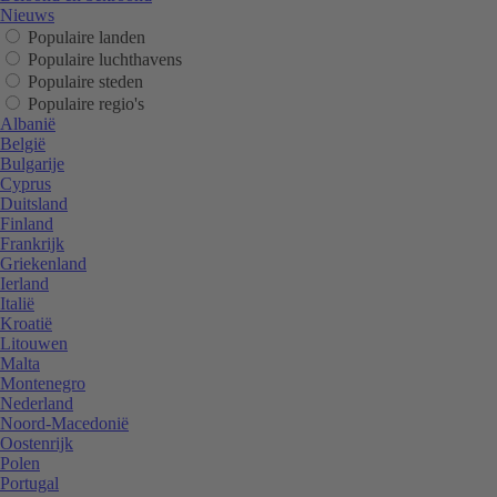
Nieuws
Populaire landen
Populaire luchthavens
Populaire steden
Populaire regio's
Albanië
België
Bulgarije
Cyprus
Duitsland
Finland
Frankrijk
Griekenland
Ierland
Italië
Kroatië
Litouwen
Malta
Montenegro
Nederland
Noord-Macedonië
Oostenrijk
Polen
Portugal