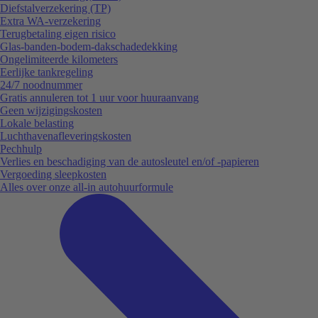
Diefstalverzekering (TP)
Extra WA-verzekering
Terugbetaling eigen risico
Glas-banden-bodem-dakschadedekking
Ongelimiteerde kilometers
Eerlijke tankregeling
24/7 noodnummer
Gratis annuleren tot 1 uur voor huuraanvang
Geen wijzigingskosten
Lokale belasting
Luchthavenafleveringskosten
Pechhulp
Verlies en beschadiging van de autosleutel en/of -papieren
Vergoeding sleepkosten
Alles over onze all-in autohuurformule