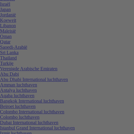
Israël
Japan
Jordanië
Koeweit
Libanon
Maleisië
Oman
Qatar
Saoedi-Arabië
Sri Lanka
Thailand
Turkije
Verenigde Arabische Emiraten
Abu Dabi
Abu Dhabi International luchthaven
Amman luchthaven
Antalya luchthaven
Aqaba luchthaven
Bangkok International luchthaven
Beiroet luchthaven
Colombo International luchthaven
Colombo luchthaven
Dubai International luchthaven
Istanbul Grand International luchthaven
Izmir luchthaven