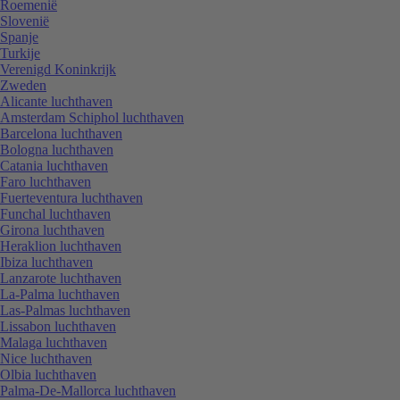
Roemenië
Slovenië
Spanje
Turkije
Verenigd Koninkrijk
Zweden
Alicante luchthaven
Amsterdam Schiphol luchthaven
Barcelona luchthaven
Bologna luchthaven
Catania luchthaven
Faro luchthaven
Fuerteventura luchthaven
Funchal luchthaven
Girona luchthaven
Heraklion luchthaven
Ibiza luchthaven
Lanzarote luchthaven
La-Palma luchthaven
Las-Palmas luchthaven
Lissabon luchthaven
Malaga luchthaven
Nice luchthaven
Olbia luchthaven
Palma-De-Mallorca luchthaven