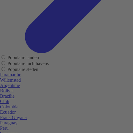
Populaire landen
Populaire luchthavens
Populaire steden
Paramaribo
Willemstad
Argentinië
Bolivia
Brazilië
Chili
Colombia
Ecuador
Frans-Guyana
Paraguay
Peru