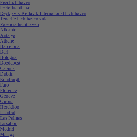
Pisa luchthaven
Porto luchthaven
Reykjavik-Keflavik-International luchthaven
Tenerife luchthaven zuid
Valencia luchthaven
Alicante
Antalya
Athene
Barcelona
Bari
Bologna
Boedapest
Catania
Dublin
Edinburgh
Faro
Florence
Geneve
Girona
Heraklion
Istanbul
Las Palmas
Lissabon
Madrid
Málaga