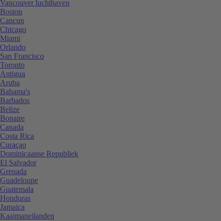
Vancouver luchthaven
Boston
Cancun
Chicago
Miami
Orlando
San Francisco
Toronto
Antigua
Aruba
Bahama's
Barbados
Belize
Bonaire
Canada
Costa Rica
Curaçao
Dominicaanse Republiek
El Salvador
Grenada
Guadeloupe
Guatemala
Honduras
Jamaica
Kaaimaneilanden