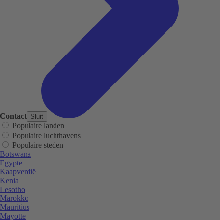
Contact
Sluit
Populaire landen
Populaire luchthavens
Populaire steden
Botswana
Egypte
Kaapverdië
Kenia
Lesotho
Marokko
Mauritius
Mayotte