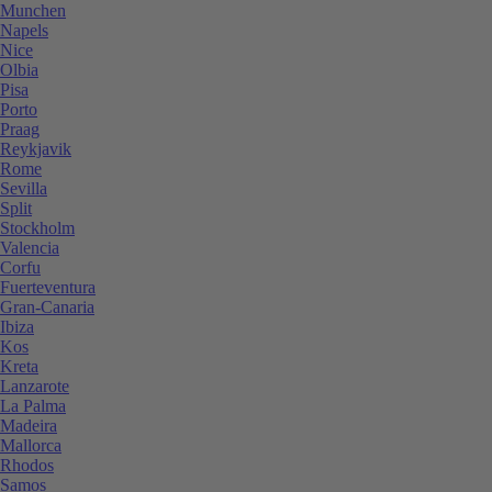
Munchen
Napels
Nice
Olbia
Pisa
Porto
Praag
Reykjavik
Rome
Sevilla
Split
Stockholm
Valencia
Corfu
Fuerteventura
Gran-Canaria
Ibiza
Kos
Kreta
Lanzarote
La Palma
Madeira
Mallorca
Rhodos
Samos