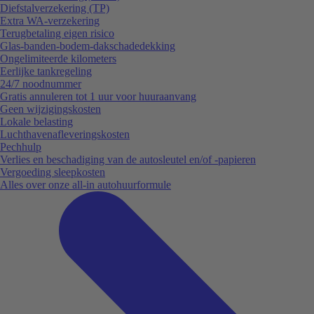
Diefstalverzekering (TP)
Extra WA-verzekering
Terugbetaling eigen risico
Glas-banden-bodem-dakschadedekking
Ongelimiteerde kilometers
Eerlijke tankregeling
24/7 noodnummer
Gratis annuleren tot 1 uur voor huuraanvang
Geen wijzigingskosten
Lokale belasting
Luchthavenafleveringskosten
Pechhulp
Verlies en beschadiging van de autosleutel en/of -papieren
Vergoeding sleepkosten
Alles over onze all-in autohuurformule