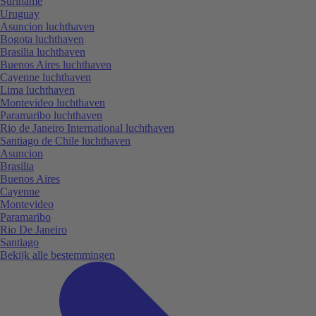
Suriname
Uruguay
Asuncion luchthaven
Bogota luchthaven
Brasilia luchthaven
Buenos Aires luchthaven
Cayenne luchthaven
Lima luchthaven
Montevideo luchthaven
Paramaribo luchthaven
Rio de Janeiro International luchthaven
Santiago de Chile luchthaven
Asuncion
Brasilia
Buenos Aires
Cayenne
Montevideo
Paramaribo
Rio De Janeiro
Santiago
Bekijk alle bestemmingen