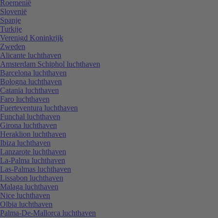
Roemenië
Slovenië
Spanje
Turkije
Verenigd Koninkrijk
Zweden
Alicante luchthaven
Amsterdam Schiphol luchthaven
Barcelona luchthaven
Bologna luchthaven
Catania luchthaven
Faro luchthaven
Fuerteventura luchthaven
Funchal luchthaven
Girona luchthaven
Heraklion luchthaven
Ibiza luchthaven
Lanzarote luchthaven
La-Palma luchthaven
Las-Palmas luchthaven
Lissabon luchthaven
Malaga luchthaven
Nice luchthaven
Olbia luchthaven
Palma-De-Mallorca luchthaven