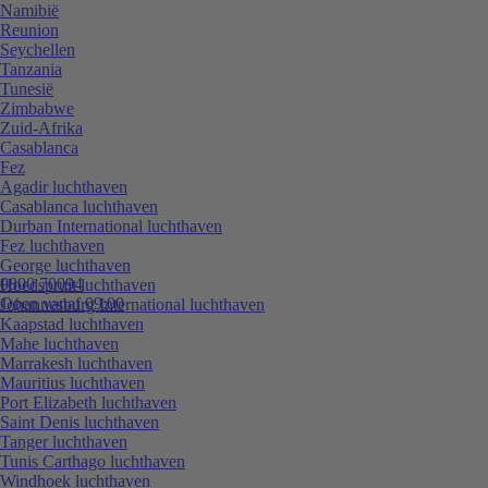
Namibië
Reunion
Seychellen
Tanzania
Tunesië
Zimbabwe
Zuid-Afrika
Casablanca
Fez
Agadir luchthaven
Casablanca luchthaven
Durban International luchthaven
Fez luchthaven
George luchthaven
0800 70094
Hoedspruit luchthaven
Open vanaf 09:00
Johannesburg International luchthaven
Kaapstad luchthaven
Mahe luchthaven
Marrakesh luchthaven
Mauritius luchthaven
Port Elizabeth luchthaven
Saint Denis luchthaven
Tanger luchthaven
Tunis Carthago luchthaven
Windhoek luchthaven