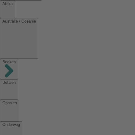
Afrika
Australië / Oceanië
Boeken
Betalen
Ophalen
Onderweg