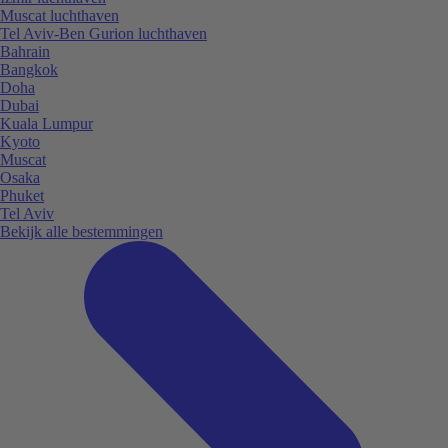
Muscat luchthaven
Tel Aviv-Ben Gurion luchthaven
Bahrain
Bangkok
Doha
Dubai
Kuala Lumpur
Kyoto
Muscat
Osaka
Phuket
Tel Aviv
Bekijk alle bestemmingen