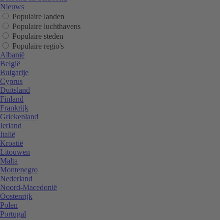
Nieuws
Populaire landen
Populaire luchthavens
Populaire steden
Populaire regio's
Albanië
België
Bulgarije
Cyprus
Duitsland
Finland
Frankrijk
Griekenland
Ierland
Italië
Kroatië
Litouwen
Malta
Montenegro
Nederland
Noord-Macedonië
Oostenrijk
Polen
Portugal