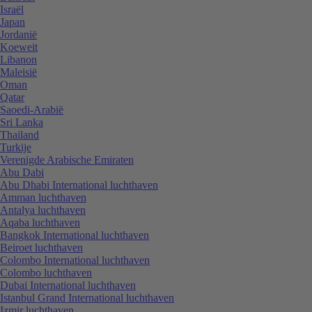
Israël
Japan
Jordanië
Koeweit
Libanon
Maleisië
Oman
Qatar
Saoedi-Arabië
Sri Lanka
Thailand
Turkije
Verenigde Arabische Emiraten
Abu Dabi
Abu Dhabi International luchthaven
Amman luchthaven
Antalya luchthaven
Aqaba luchthaven
Bangkok International luchthaven
Beiroet luchthaven
Colombo International luchthaven
Colombo luchthaven
Dubai International luchthaven
Istanbul Grand International luchthaven
Izmir luchthaven