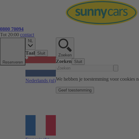
0800 70094
Tot 20:00
contact
NL
Taal
Sluit
Zoeken
Zoeken
Sluit
Reserveren
We hebben je toestemming voor cookies n
Nederlands
(nl)
Geef toestemming