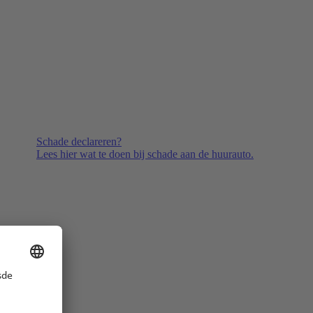
Schade declareren?
Lees hier wat te doen bij schade aan de huurauto.