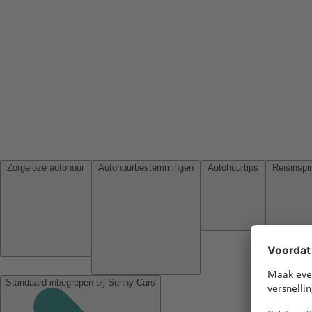
Zorgeloze autohuur
Autohuurbestemmingen
Autohuurtips
Standaard inbegrepen bij Sunny Cars