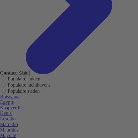
Contact
Sluit
Populaire landen
Populaire luchthavens
Populaire steden
Botswana
Egypte
Kaapverdië
Kenia
Lesotho
Marokko
Mauritius
Mayotte