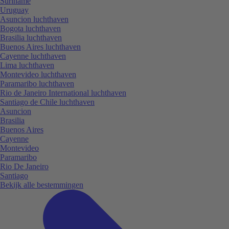
Suriname
Uruguay
Asuncion luchthaven
Bogota luchthaven
Brasilia luchthaven
Buenos Aires luchthaven
Cayenne luchthaven
Lima luchthaven
Montevideo luchthaven
Paramaribo luchthaven
Rio de Janeiro International luchthaven
Santiago de Chile luchthaven
Asuncion
Brasilia
Buenos Aires
Cayenne
Montevideo
Paramaribo
Rio De Janeiro
Santiago
Bekijk alle bestemmingen