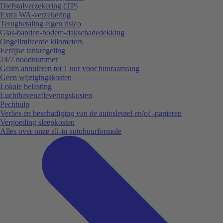
Diefstalverzekering (TP)
Extra WA-verzekering
Terugbetaling eigen risico
Glas-banden-bodem-dakschadedekking
Ongelimiteerde kilometers
Eerlijke tankregeling
24/7 noodnummer
Gratis annuleren tot 1 uur voor huuraanvang
Geen wijzigingskosten
Lokale belasting
Luchthavenafleveringskosten
Pechhulp
Verlies en beschadiging van de autosleutel en/of -papieren
Vergoeding sleepkosten
Alles over onze all-in autohuurformule