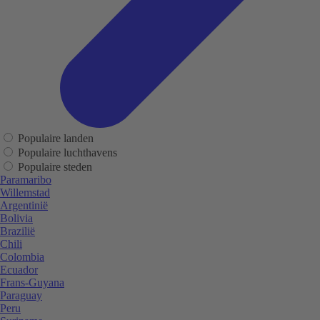
Populaire landen
Populaire luchthavens
Populaire steden
Paramaribo
Willemstad
Argentinië
Bolivia
Brazilië
Chili
Colombia
Ecuador
Frans-Guyana
Paraguay
Peru