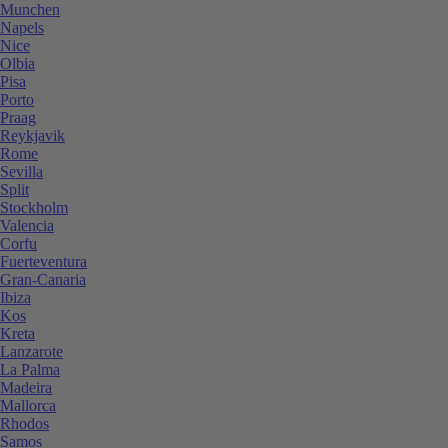
Munchen
Napels
Nice
Olbia
Pisa
Porto
Praag
Reykjavik
Rome
Sevilla
Split
Stockholm
Valencia
Corfu
Fuerteventura
Gran-Canaria
Ibiza
Kos
Kreta
Lanzarote
La Palma
Madeira
Mallorca
Rhodos
Samos