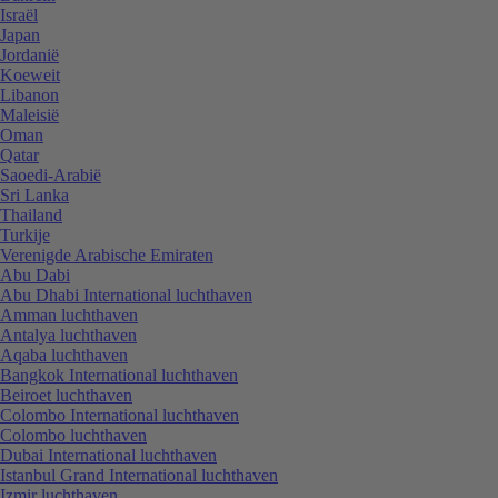
Israël
Japan
Jordanië
Koeweit
Libanon
Maleisië
Oman
Qatar
Saoedi-Arabië
Sri Lanka
Thailand
Turkije
Verenigde Arabische Emiraten
Abu Dabi
Abu Dhabi International luchthaven
Amman luchthaven
Antalya luchthaven
Aqaba luchthaven
Bangkok International luchthaven
Beiroet luchthaven
Colombo International luchthaven
Colombo luchthaven
Dubai International luchthaven
Istanbul Grand International luchthaven
Izmir luchthaven