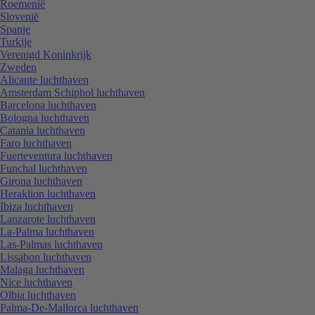
Roemenië
Slovenië
Spanje
Turkije
Verenigd Koninkrijk
Zweden
Alicante luchthaven
Amsterdam Schiphol luchthaven
Barcelona luchthaven
Bologna luchthaven
Catania luchthaven
Faro luchthaven
Fuerteventura luchthaven
Funchal luchthaven
Girona luchthaven
Heraklion luchthaven
Ibiza luchthaven
Lanzarote luchthaven
La-Palma luchthaven
Las-Palmas luchthaven
Lissabon luchthaven
Malaga luchthaven
Nice luchthaven
Olbia luchthaven
Palma-De-Mallorca luchthaven