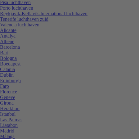
Pisa luchthaven
Porto luchthaven
Reykjavik-Keflavik-International luchthaven
Tenerife luchthaven zuid
Valencia luchthaven
Alicante
Antalya
Athene
Barcelona
Bari
Bologna
Boedapest
Catania
Dublin
Edinburgh
Faro
Florence
Geneve
Girona
Heraklion
Istanbul
Las Palmas
Lissabon
Madrid
Málaga