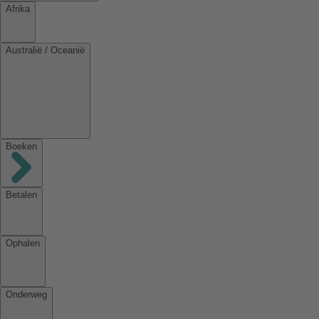
Afrika
Australië / Oceanië
Boeken
Betalen
Ophalen
Onderweg