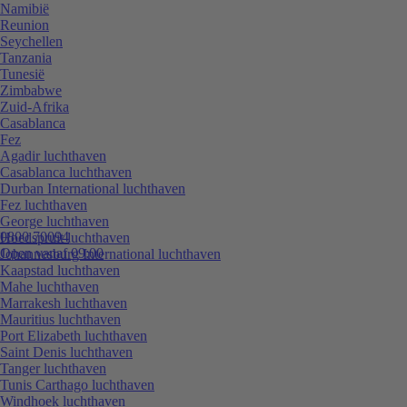
Namibië
Reunion
Seychellen
Tanzania
Tunesië
Zimbabwe
Zuid-Afrika
Casablanca
Fez
Agadir luchthaven
Casablanca luchthaven
Durban International luchthaven
Fez luchthaven
George luchthaven
0800 70094
Hoedspruit luchthaven
Open vanaf 09:00
Johannesburg International luchthaven
Kaapstad luchthaven
Mahe luchthaven
Marrakesh luchthaven
Mauritius luchthaven
Port Elizabeth luchthaven
Saint Denis luchthaven
Tanger luchthaven
Tunis Carthago luchthaven
Windhoek luchthaven