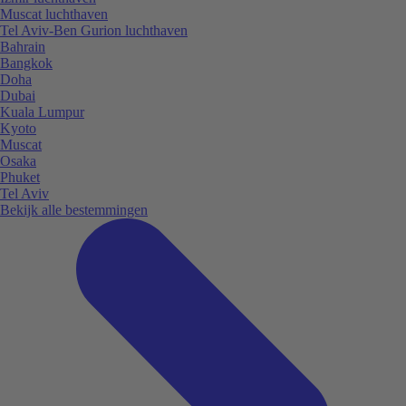
Muscat luchthaven
Tel Aviv-Ben Gurion luchthaven
Bahrain
Bangkok
Doha
Dubai
Kuala Lumpur
Kyoto
Muscat
Osaka
Phuket
Tel Aviv
Bekijk alle bestemmingen