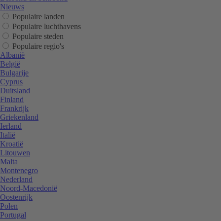
Nieuws
Populaire landen
Populaire luchthavens
Populaire steden
Populaire regio's
Albanië
België
Bulgarije
Cyprus
Duitsland
Finland
Frankrijk
Griekenland
Ierland
Italië
Kroatië
Litouwen
Malta
Montenegro
Nederland
Noord-Macedonië
Oostenrijk
Polen
Portugal