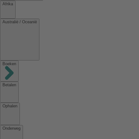
Afrika
Australië / Oceanië
Boeken
Betalen
Ophalen
Onderweg