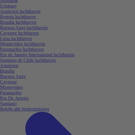
Suriname
Uruguay
Asuncion luchthaven
Bogota luchthaven
Brasilia luchthaven
Buenos Aires luchthaven
Cayenne luchthaven
Lima luchthaven
Montevideo luchthaven
Paramaribo luchthaven
Rio de Janeiro International luchthaven
Santiago de Chile luchthaven
Asuncion
Brasilia
Buenos Aires
Cayenne
Montevideo
Paramaribo
Rio De Janeiro
Santiago
Bekijk alle bestemmingen