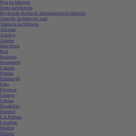
Pisa luchthaven
Porto luchthaven
Reykjavik-Keflavik-International luchthaven
Tenerife luchthaven zuid
Valencia luchthaven
Alicante
Antalya
Athene
Barcelona
Bari
Bologna
Boedapest
Catania
Dublin
Edinburgh
Faro
Florence
Geneve
Girona
Heraklion
Istanbul
Las Palmas
Lissabon
Madrid
Málaga