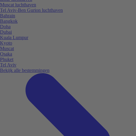
Muscat luchthaven
Tel Aviv-Ben Gurion luchthaven
Bahrain
Bangkok
Doha
Dubai
Kuala Lumpur
Kyoto
Muscat
Osaka
Phuket
Tel Aviv
Bekijk alle bestemmingen