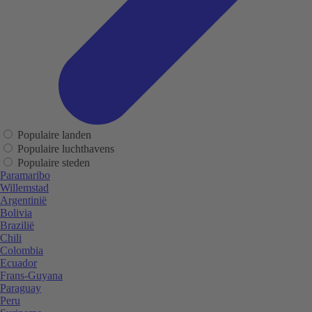
Populaire landen
Populaire luchthavens
Populaire steden
Paramaribo
Willemstad
Argentinië
Bolivia
Brazilië
Chili
Colombia
Ecuador
Frans-Guyana
Paraguay
Peru