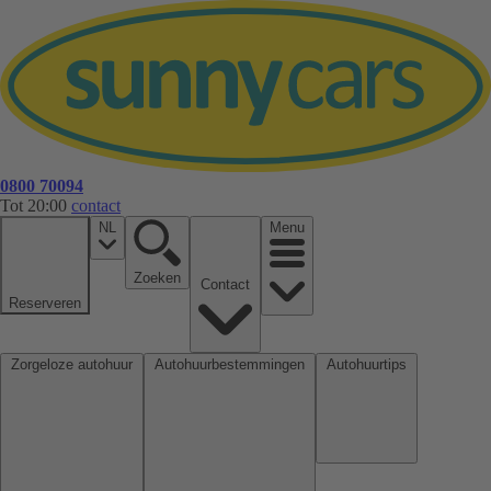
0800 70094
Tot 20:00
contact
NL
Menu
Zoeken
Contact
Reserveren
Zorgeloze autohuur
Autohuurbestemmingen
Autohuurtips