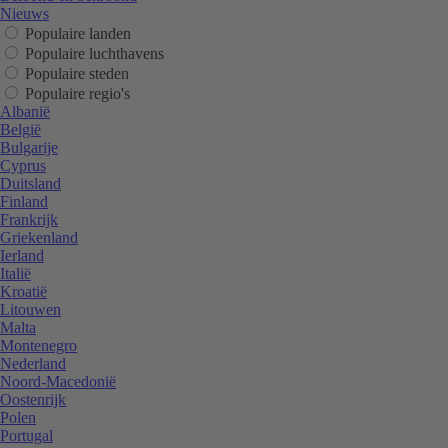
Nieuws
Populaire landen
Populaire luchthavens
Populaire steden
Populaire regio's
Albanië
België
Bulgarije
Cyprus
Duitsland
Finland
Frankrijk
Griekenland
Ierland
Italië
Kroatië
Litouwen
Malta
Montenegro
Nederland
Noord-Macedonië
Oostenrijk
Polen
Portugal