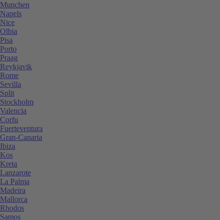
Munchen
Napels
Nice
Olbia
Pisa
Porto
Praag
Reykjavik
Rome
Sevilla
Split
Stockholm
Valencia
Corfu
Fuerteventura
Gran-Canaria
Ibiza
Kos
Kreta
Lanzarote
La Palma
Madeira
Mallorca
Rhodos
Samos