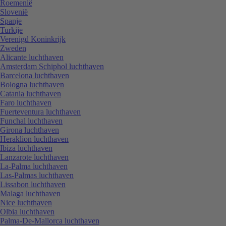
Roemenië
Slovenië
Spanje
Turkije
Verenigd Koninkrijk
Zweden
Alicante luchthaven
Amsterdam Schiphol luchthaven
Barcelona luchthaven
Bologna luchthaven
Catania luchthaven
Faro luchthaven
Fuerteventura luchthaven
Funchal luchthaven
Girona luchthaven
Heraklion luchthaven
Ibiza luchthaven
Lanzarote luchthaven
La-Palma luchthaven
Las-Palmas luchthaven
Lissabon luchthaven
Malaga luchthaven
Nice luchthaven
Olbia luchthaven
Palma-De-Mallorca luchthaven