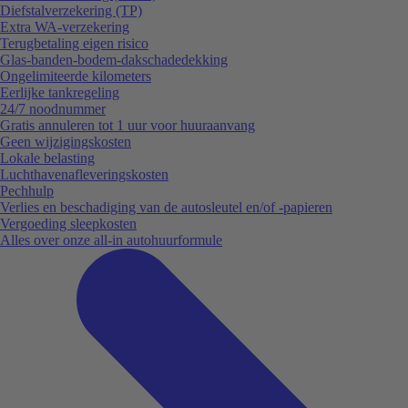
Diefstalverzekering (TP)
Extra WA-verzekering
Terugbetaling eigen risico
Glas-banden-bodem-dakschadedekking
Ongelimiteerde kilometers
Eerlijke tankregeling
24/7 noodnummer
Gratis annuleren tot 1 uur voor huuraanvang
Geen wijzigingskosten
Lokale belasting
Luchthavenafleveringskosten
Pechhulp
Verlies en beschadiging van de autosleutel en/of -papieren
Vergoeding sleepkosten
Alles over onze all-in autohuurformule