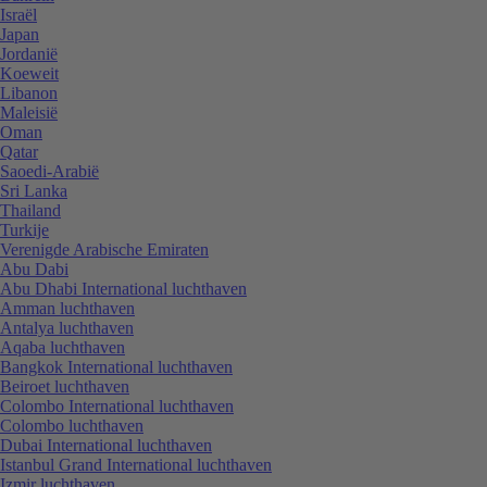
Israël
Japan
Jordanië
Koeweit
Libanon
Maleisië
Oman
Qatar
Saoedi-Arabië
Sri Lanka
Thailand
Turkije
Verenigde Arabische Emiraten
Abu Dabi
Abu Dhabi International luchthaven
Amman luchthaven
Antalya luchthaven
Aqaba luchthaven
Bangkok International luchthaven
Beiroet luchthaven
Colombo International luchthaven
Colombo luchthaven
Dubai International luchthaven
Istanbul Grand International luchthaven
Izmir luchthaven