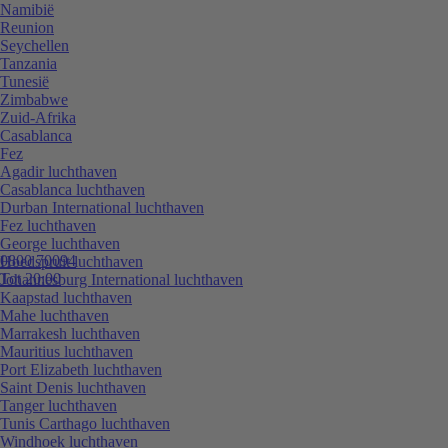
Namibië
Reunion
Seychellen
Tanzania
Tunesië
Zimbabwe
Zuid-Afrika
Casablanca
Fez
Agadir luchthaven
Casablanca luchthaven
Durban International luchthaven
Fez luchthaven
George luchthaven
0800 70094
Hoedspruit luchthaven
Tot 20:00
Johannesburg International luchthaven
Kaapstad luchthaven
Mahe luchthaven
Marrakesh luchthaven
Mauritius luchthaven
Port Elizabeth luchthaven
Saint Denis luchthaven
Tanger luchthaven
Tunis Carthago luchthaven
Windhoek luchthaven