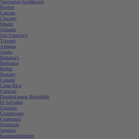
Vancouver luchthaven
Boston
Cancun
Chicago
Miami
Orlando
San Francisco
Toronto
Antigua
Aruba
Bahama's
Barbados
Belize
Bonaire
Canada
Costa Rica
Curaçao
Dominicaanse Republiek
El Salvador
Grenada
Guadeloupe
Guatemala
Honduras
Jamaica
Kaaimaneilanden