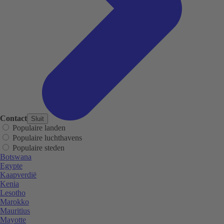
Contact
Sluit
Populaire landen
Populaire luchthavens
Populaire steden
Botswana
Egypte
Kaapverdië
Kenia
Lesotho
Marokko
Mauritius
Mayotte