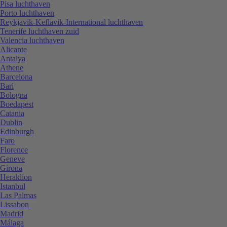
Pisa luchthaven
Porto luchthaven
Reykjavik-Keflavik-International luchthaven
Tenerife luchthaven zuid
Valencia luchthaven
Alicante
Antalya
Athene
Barcelona
Bari
Bologna
Boedapest
Catania
Dublin
Edinburgh
Faro
Florence
Geneve
Girona
Heraklion
Istanbul
Las Palmas
Lissabon
Madrid
Málaga