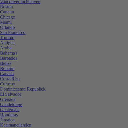
Vancouver luchthaven
Boston
Cancun
Chicago
Miami
Orlando
San Francisco
Toronto
Antigua
Aruba
Bahama's
Barbados
Belize
Bonaire
Canada
Costa Rica
Curaçao
Dominicaanse Republiek
El Salvador
Grenada
Guadeloupe
Guatemala
Honduras
Jamaica
Kaaimaneilanden