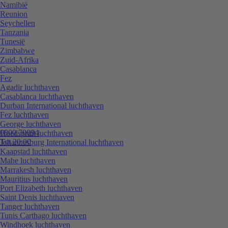
Namibië
Reunion
Seychellen
Tanzania
Tunesië
Zimbabwe
Zuid-Afrika
Casablanca
Fez
Agadir luchthaven
Casablanca luchthaven
Durban International luchthaven
Fez luchthaven
George luchthaven
0800 70094
Hoedspruit luchthaven
Tot 20:00
Johannesburg International luchthaven
Kaapstad luchthaven
Mahe luchthaven
Marrakesh luchthaven
Mauritius luchthaven
Port Elizabeth luchthaven
Saint Denis luchthaven
Tanger luchthaven
Tunis Carthago luchthaven
Windhoek luchthaven