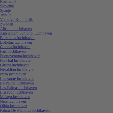
Roemenië
Slovenië
Spanje
Turkije
Verenigd Koninkrijk
Zweden
Alicante luchthaven
Amsterdam Schiphol luchthaven
Barcelona luchthaven
Bologna luchthaven
Catania luchthaven
Faro luchthaven
Fuerteventura luchthaven
Funchal luchthaven
Girona luchthaven
Heraklion luchthaven
Ibiza luchthaven
Lanzarote luchthaven
La-Palma luchthaven
Las-Palmas luchthaven
Lissabon luchthaven
Malaga luchthaven
Nice luchthaven
Olbia luchthaven
Palma-De-Mallorca luchthaven