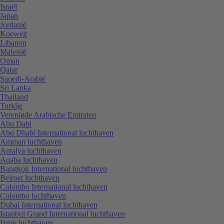
Israël
Japan
Jordanië
Koeweit
Libanon
Maleisië
Oman
Qatar
Saoedi-Arabië
Sri Lanka
Thailand
Turkije
Verenigde Arabische Emiraten
Abu Dabi
Abu Dhabi International luchthaven
Amman luchthaven
Antalya luchthaven
Aqaba luchthaven
Bangkok International luchthaven
Beiroet luchthaven
Colombo International luchthaven
Colombo luchthaven
Dubai International luchthaven
Istanbul Grand International luchthaven
Izmir luchthaven