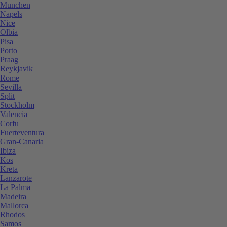
Munchen
Napels
Nice
Olbia
Pisa
Porto
Praag
Reykjavik
Rome
Sevilla
Split
Stockholm
Valencia
Corfu
Fuerteventura
Gran-Canaria
Ibiza
Kos
Kreta
Lanzarote
La Palma
Madeira
Mallorca
Rhodos
Samos