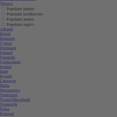
Nieuws
Populaire landen
Populaire luchthavens
Populaire steden
Populaire regio's
Albanië
België
Bulgarije
Cyprus
Duitsland
Finland
Frankrijk
Griekenland
Ierland
Italië
Kroatië
Litouwen
Malta
Montenegro
Nederland
Noord-Macedonië
Oostenrijk
Polen
Portugal