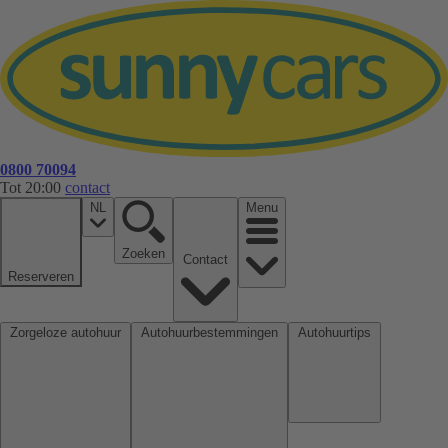
0800 70094
Tot 20:00
contact
NL
Menu
Zoeken
Contact
Reserveren
Zorgeloze autohuur
Autohuurbestemmingen
Autohuurtips