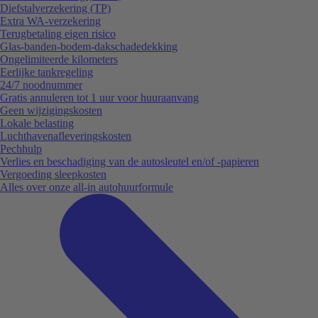
Diefstalverzekering (TP)
Extra WA-verzekering
Terugbetaling eigen risico
Glas-banden-bodem-dakschadedekking
Ongelimiteerde kilometers
Eerlijke tankregeling
24/7 noodnummer
Gratis annuleren tot 1 uur voor huuraanvang
Geen wijzigingskosten
Lokale belasting
Luchthavenafleveringskosten
Pechhulp
Verlies en beschadiging van de autosleutel en/of -papieren
Vergoeding sleepkosten
Alles over onze all-in autohuurformule