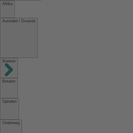
Afrika
Australië / Oceanië
Boeken
Betalen
Ophalen
Onderweg