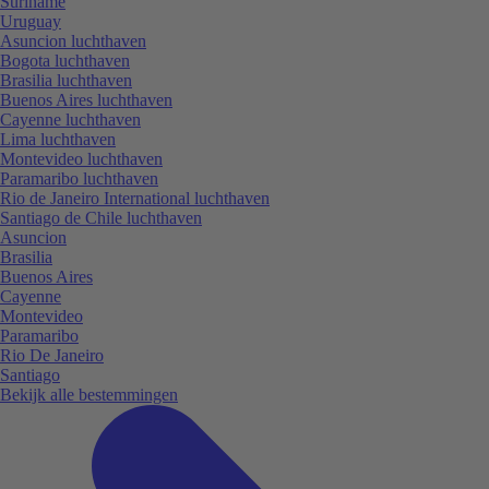
Suriname
Uruguay
Asuncion luchthaven
Bogota luchthaven
Brasilia luchthaven
Buenos Aires luchthaven
Cayenne luchthaven
Lima luchthaven
Montevideo luchthaven
Paramaribo luchthaven
Rio de Janeiro International luchthaven
Santiago de Chile luchthaven
Asuncion
Brasilia
Buenos Aires
Cayenne
Montevideo
Paramaribo
Rio De Janeiro
Santiago
Bekijk alle bestemmingen