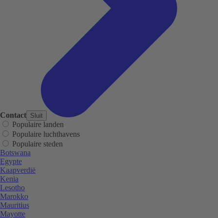
Contact
Sluit
Populaire landen
Populaire luchthavens
Populaire steden
Botswana
Egypte
Kaapverdië
Kenia
Lesotho
Marokko
Mauritius
Mayotte