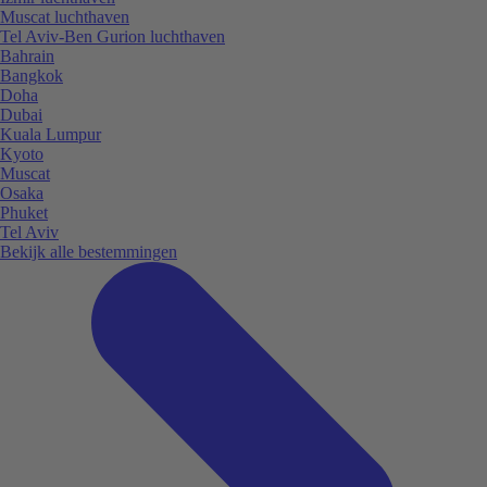
Muscat luchthaven
Tel Aviv-Ben Gurion luchthaven
Bahrain
Bangkok
Doha
Dubai
Kuala Lumpur
Kyoto
Muscat
Osaka
Phuket
Tel Aviv
Bekijk alle bestemmingen