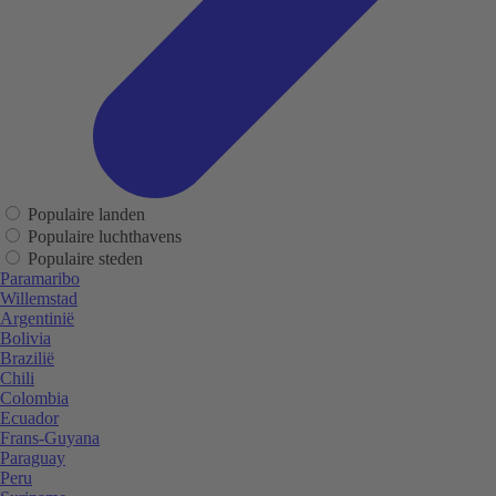
Populaire landen
Populaire luchthavens
Populaire steden
Paramaribo
Willemstad
Argentinië
Bolivia
Brazilië
Chili
Colombia
Ecuador
Frans-Guyana
Paraguay
Peru