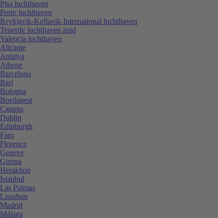
Pisa luchthaven
Porto luchthaven
Reykjavik-Keflavik-International luchthaven
Tenerife luchthaven zuid
Valencia luchthaven
Alicante
Antalya
Athene
Barcelona
Bari
Bologna
Boedapest
Catania
Dublin
Edinburgh
Faro
Florence
Geneve
Girona
Heraklion
Istanbul
Las Palmas
Lissabon
Madrid
Málaga