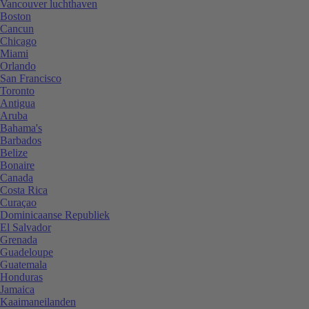
Vancouver luchthaven
Boston
Cancun
Chicago
Miami
Orlando
San Francisco
Toronto
Antigua
Aruba
Bahama's
Barbados
Belize
Bonaire
Canada
Costa Rica
Curaçao
Dominicaanse Republiek
El Salvador
Grenada
Guadeloupe
Guatemala
Honduras
Jamaica
Kaaimaneilanden