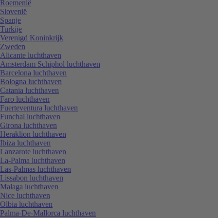
Roemenië
Slovenië
Spanje
Turkije
Verenigd Koninkrijk
Zweden
Alicante luchthaven
Amsterdam Schiphol luchthaven
Barcelona luchthaven
Bologna luchthaven
Catania luchthaven
Faro luchthaven
Fuerteventura luchthaven
Funchal luchthaven
Girona luchthaven
Heraklion luchthaven
Ibiza luchthaven
Lanzarote luchthaven
La-Palma luchthaven
Las-Palmas luchthaven
Lissabon luchthaven
Malaga luchthaven
Nice luchthaven
Olbia luchthaven
Palma-De-Mallorca luchthaven