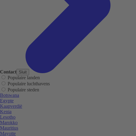
Contact
Sluit
Populaire landen
Populaire luchthavens
Populaire steden
Botswana
Egypte
Kaapverdië
Kenia
Lesotho
Marokko
Mauritius
Mayotte