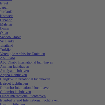
Israël
Japan
Jordanië
Koeweit
Libanon
Maleisië
Oman
Qatar
Saoedi-Arabië
Sri Lanka
Thailand
Turkije
Verenigde Arabische Emiraten
Abu Dabi
Abu Dhabi International luchthaven
Amman luchthaven
Antalya luchthaven
Aqaba luchthaven
Bangkok International luchthaven
Beiroet luchthaven
Colombo International luchthaven
Colombo luchthaven
Dubai International luchthaven
Istanbul Grand International luchthaven
Izmir luchthaven