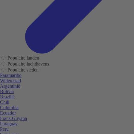
Populaire landen
Populaire luchthavens
Populaire steden
Paramaribo
Willemstad
Argentinië
Bolivia
Brazilië
Chili
Colombia
Ecuador
Frans-Guyana
Paraguay
Peru