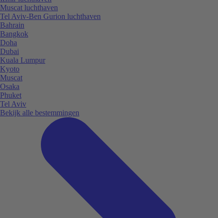
Muscat luchthaven
Tel Aviv-Ben Gurion luchthaven
Bahrain
Bangkok
Doha
Dubai
Kuala Lumpur
Kyoto
Muscat
Osaka
Phuket
Tel Aviv
Bekijk alle bestemmingen