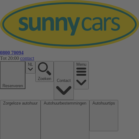
0800 70094
Tot 20:00
contact
NL
Menu
Zoeken
Contact
Reserveren
Zorgeloze autohuur
Autohuurbestemmingen
Autohuurtips