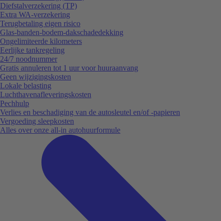
Diefstalverzekering (TP)
Extra WA-verzekering
Terugbetaling eigen risico
Glas-banden-bodem-dakschadedekking
Ongelimiteerde kilometers
Eerlijke tankregeling
24/7 noodnummer
Gratis annuleren tot 1 uur voor huuraanvang
Geen wijzigingskosten
Lokale belasting
Luchthavenafleveringskosten
Pechhulp
Verlies en beschadiging van de autosleutel en/of -papieren
Vergoeding sleepkosten
Alles over onze all-in autohuurformule