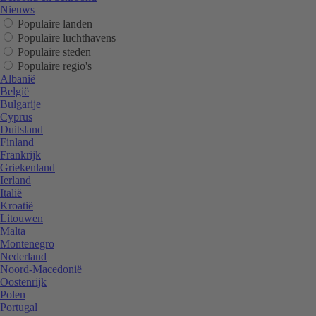
Nieuws
Populaire landen
Populaire luchthavens
Populaire steden
Populaire regio's
Albanië
België
Bulgarije
Cyprus
Duitsland
Finland
Frankrijk
Griekenland
Ierland
Italië
Kroatië
Litouwen
Malta
Montenegro
Nederland
Noord-Macedonië
Oostenrijk
Polen
Portugal