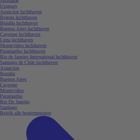
Suriname
Uruguay
Asuncion luchthaven
Bogota luchthaven
Brasilia luchthaven
Buenos Aires luchthaven
Cayenne luchthaven
Lima luchthaven
Montevideo luchthaven
Paramaribo luchthaven
Rio de Janeiro International luchthaven
Santiago de Chile luchthaven
Asuncion
Brasilia
Buenos Aires
Cayenne
Montevideo
Paramaribo
Rio De Janeiro
Santiago
Bekijk alle bestemmingen