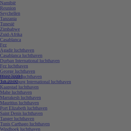
Namibië
Reunion
Seychellen
Tanzania
Tunesië
Zimbabwe
Zuid-Afrika
Casablanca
Fez
Agadir luchthaven
Casablanca luchthaven
Durban International luchthaven
Fez luchthaven
George luchthaven
0800 70094
Hoedspruit luchthaven
Tot 20:00
Johannesburg International luchthaven
Kaapstad luchthaven
Mahe luchthaven
Marrakesh luchthaven
Mauritius luchthaven
Port Elizabeth luchthaven
Saint Denis luchthaven
Tanger luchthaven
Tunis Carthago luchthaven
Windhoek luchthaven