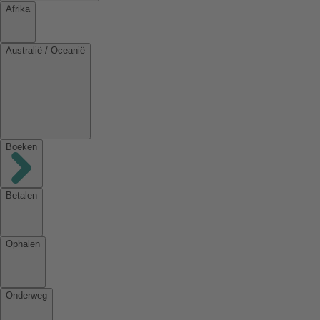
Afrika
Australië / Oceanië
Boeken
Betalen
Ophalen
Onderweg