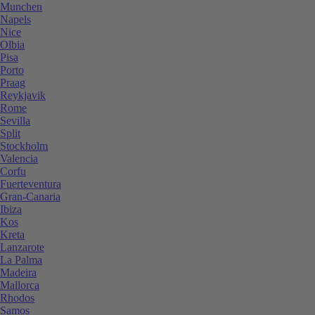
Munchen
Napels
Nice
Olbia
Pisa
Porto
Praag
Reykjavik
Rome
Sevilla
Split
Stockholm
Valencia
Corfu
Fuerteventura
Gran-Canaria
Ibiza
Kos
Kreta
Lanzarote
La Palma
Madeira
Mallorca
Rhodos
Samos