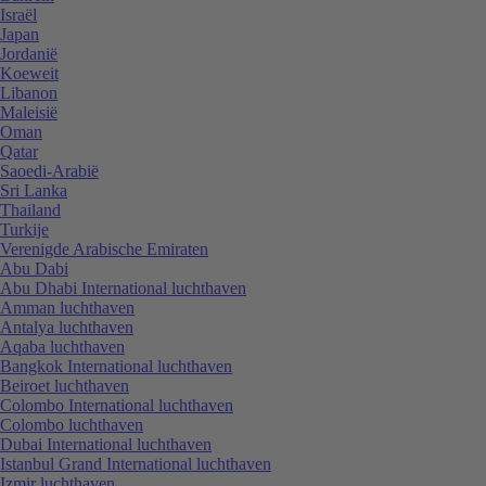
Israël
Japan
Jordanië
Koeweit
Libanon
Maleisië
Oman
Qatar
Saoedi-Arabië
Sri Lanka
Thailand
Turkije
Verenigde Arabische Emiraten
Abu Dabi
Abu Dhabi International luchthaven
Amman luchthaven
Antalya luchthaven
Aqaba luchthaven
Bangkok International luchthaven
Beiroet luchthaven
Colombo International luchthaven
Colombo luchthaven
Dubai International luchthaven
Istanbul Grand International luchthaven
Izmir luchthaven