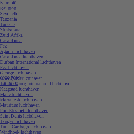
Namibië
Reunion
Seychellen
Tanzania
Tunesië
Zimbabwe
Zuid-Afrika
Casablanca
Fez
Agadir luchthaven
Casablanca luchthaven
Durban International luchthaven
Fez luchthaven
George luchthaven
0800 70094
Hoedspruit luchthaven
Tot 20:00
Johannesburg International luchthaven
Kaapstad luchthaven
Mahe luchthaven
Marrakesh luchthaven
Mauritius luchthaven
Port Elizabeth luchthaven
Saint Denis luchthaven
Tanger luchthaven
Tunis Carthago luchthaven
Windhoek luchthaven