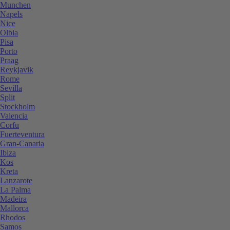
Munchen
Napels
Nice
Olbia
Pisa
Porto
Praag
Reykjavik
Rome
Sevilla
Split
Stockholm
Valencia
Corfu
Fuerteventura
Gran-Canaria
Ibiza
Kos
Kreta
Lanzarote
La Palma
Madeira
Mallorca
Rhodos
Samos