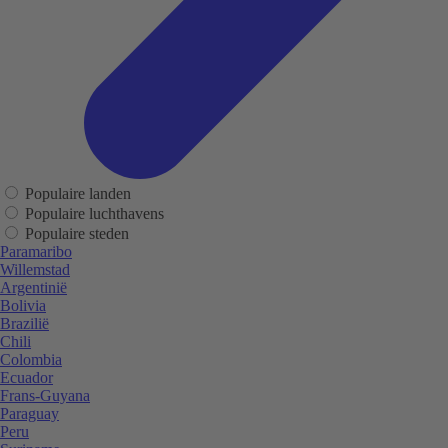
Populaire landen
Populaire luchthavens
Populaire steden
Paramaribo
Willemstad
Argentinië
Bolivia
Brazilië
Chili
Colombia
Ecuador
Frans-Guyana
Paraguay
Peru