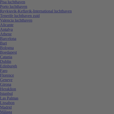
Pisa luchthaven
Porto luchthaven
Reykjavik-Keflavik-International luchthaven
Tenerife luchthaven zuid
Valencia luchthaven
Alicante
Antalya
Athene
Barcelona
Bari
Bologna
Boedapest
Catania
Dublin
Edinburgh
Faro
Florence
Geneve
Girona
Heraklion
Istanbul
Las Palmas
Lissabon
Madrid
Málaga