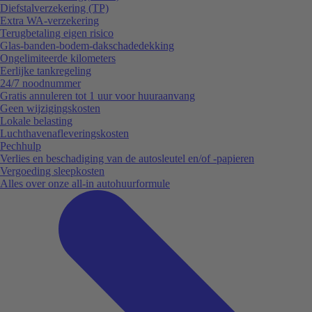
Diefstalverzekering (TP)
Extra WA-verzekering
Terugbetaling eigen risico
Glas-banden-bodem-dakschadedekking
Ongelimiteerde kilometers
Eerlijke tankregeling
24/7 noodnummer
Gratis annuleren tot 1 uur voor huuraanvang
Geen wijzigingskosten
Lokale belasting
Luchthavenafleveringskosten
Pechhulp
Verlies en beschadiging van de autosleutel en/of -papieren
Vergoeding sleepkosten
Alles over onze all-in autohuurformule