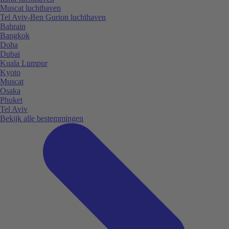
Muscat luchthaven
Tel Aviv-Ben Gurion luchthaven
Bahrain
Bangkok
Doha
Dubai
Kuala Lumpur
Kyoto
Muscat
Osaka
Phuket
Tel Aviv
Bekijk alle bestemmingen