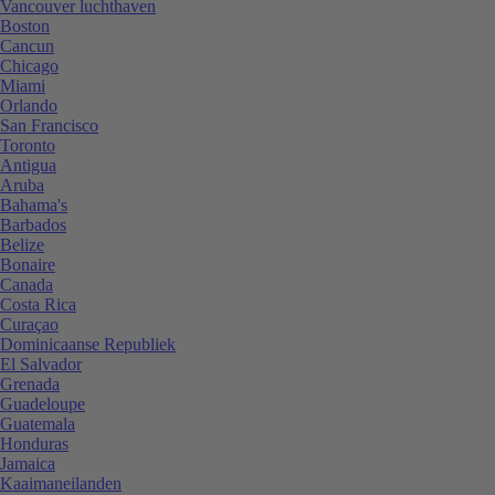
Vancouver luchthaven
Boston
Cancun
Chicago
Miami
Orlando
San Francisco
Toronto
Antigua
Aruba
Bahama's
Barbados
Belize
Bonaire
Canada
Costa Rica
Curaçao
Dominicaanse Republiek
El Salvador
Grenada
Guadeloupe
Guatemala
Honduras
Jamaica
Kaaimaneilanden