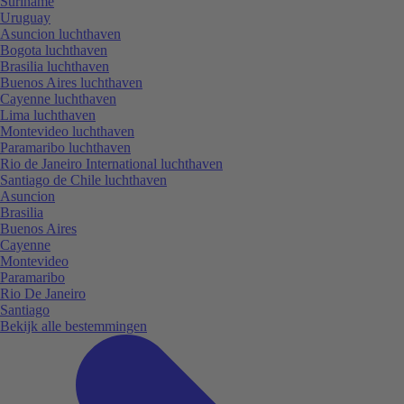
Suriname
Uruguay
Asuncion luchthaven
Bogota luchthaven
Brasilia luchthaven
Buenos Aires luchthaven
Cayenne luchthaven
Lima luchthaven
Montevideo luchthaven
Paramaribo luchthaven
Rio de Janeiro International luchthaven
Santiago de Chile luchthaven
Asuncion
Brasilia
Buenos Aires
Cayenne
Montevideo
Paramaribo
Rio De Janeiro
Santiago
Bekijk alle bestemmingen