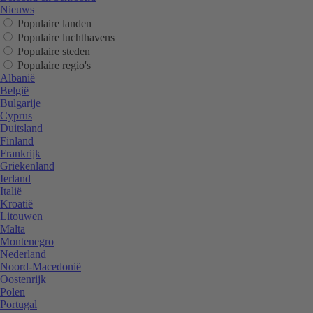
Nieuws
Populaire landen
Populaire luchthavens
Populaire steden
Populaire regio's
Albanië
België
Bulgarije
Cyprus
Duitsland
Finland
Frankrijk
Griekenland
Ierland
Italië
Kroatië
Litouwen
Malta
Montenegro
Nederland
Noord-Macedonië
Oostenrijk
Polen
Portugal