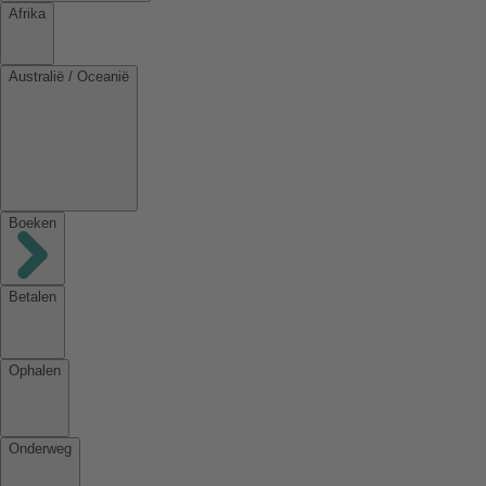
Afrika
Australië / Oceanië
Boeken
Betalen
Ophalen
Onderweg