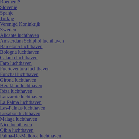
Roemenië
Slovenië
Spanje
Turkije
Verenigd Koninkrijk
Zweden
Alicante luchthaven
Amsterdam Schiphol luchthaven
Barcelona luchthaven
Bologna luchthaven
Catania luchthaven
Faro luchthaven
Fuerteventura luchthaven
Funchal luchthaven
Girona luchthaven
Heraklion luchthaven
Ibiza luchthaven
Lanzarote luchthaven
La-Palma luchthaven
Las-Palmas luchthaven
Lissabon luchthaven
Malaga luchthaven
Nice luchthaven
Olbia luchthaven
Palma-De-Mallorca luchthaven