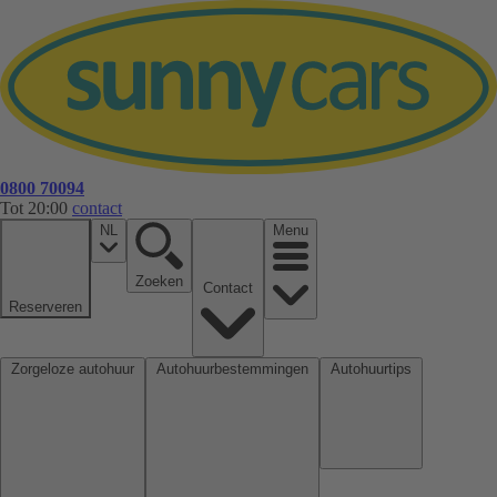
0800 70094
Tot 20:00
contact
NL
Menu
Zoeken
Contact
Reserveren
Zorgeloze autohuur
Autohuurbestemmingen
Autohuurtips