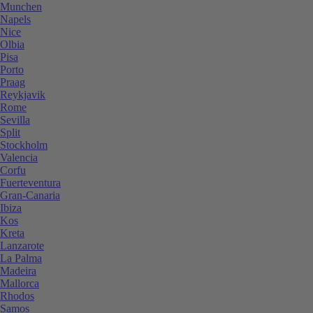
Munchen
Napels
Nice
Olbia
Pisa
Porto
Praag
Reykjavik
Rome
Sevilla
Split
Stockholm
Valencia
Corfu
Fuerteventura
Gran-Canaria
Ibiza
Kos
Kreta
Lanzarote
La Palma
Madeira
Mallorca
Rhodos
Samos