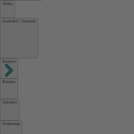
Afrika
Australië / Oceanië
Boeken
Betalen
Ophalen
Onderweg