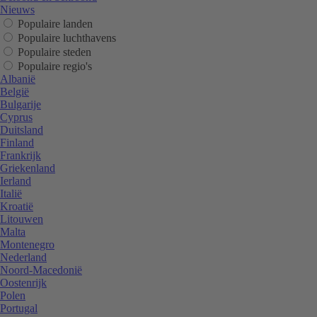
Nieuws
Populaire landen
Populaire luchthavens
Populaire steden
Populaire regio's
Albanië
België
Bulgarije
Cyprus
Duitsland
Finland
Frankrijk
Griekenland
Ierland
Italië
Kroatië
Litouwen
Malta
Montenegro
Nederland
Noord-Macedonië
Oostenrijk
Polen
Portugal