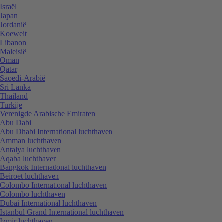
Israël
Japan
Jordanië
Koeweit
Libanon
Maleisië
Oman
Qatar
Saoedi-Arabië
Sri Lanka
Thailand
Turkije
Verenigde Arabische Emiraten
Abu Dabi
Abu Dhabi International luchthaven
Amman luchthaven
Antalya luchthaven
Aqaba luchthaven
Bangkok International luchthaven
Beiroet luchthaven
Colombo International luchthaven
Colombo luchthaven
Dubai International luchthaven
Istanbul Grand International luchthaven
Izmir luchthaven