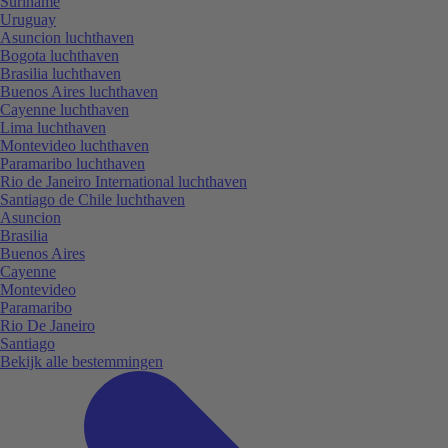
Suriname
Uruguay
Asuncion luchthaven
Bogota luchthaven
Brasilia luchthaven
Buenos Aires luchthaven
Cayenne luchthaven
Lima luchthaven
Montevideo luchthaven
Paramaribo luchthaven
Rio de Janeiro International luchthaven
Santiago de Chile luchthaven
Asuncion
Brasilia
Buenos Aires
Cayenne
Montevideo
Paramaribo
Rio De Janeiro
Santiago
Bekijk alle bestemmingen