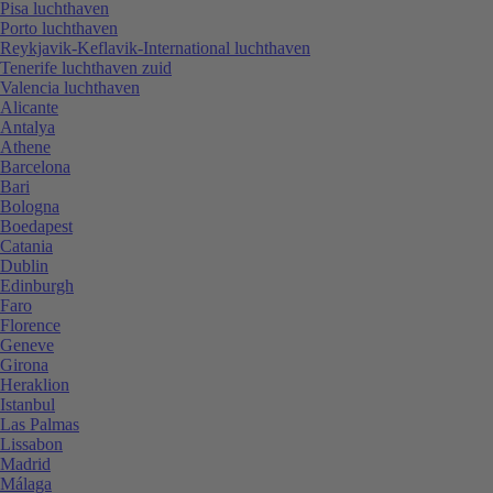
Pisa luchthaven
Porto luchthaven
Reykjavik-Keflavik-International luchthaven
Tenerife luchthaven zuid
Valencia luchthaven
Alicante
Antalya
Athene
Barcelona
Bari
Bologna
Boedapest
Catania
Dublin
Edinburgh
Faro
Florence
Geneve
Girona
Heraklion
Istanbul
Las Palmas
Lissabon
Madrid
Málaga