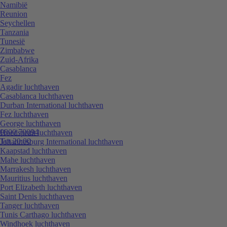
Namibië
Reunion
Seychellen
Tanzania
Tunesië
Zimbabwe
Zuid-Afrika
Casablanca
Fez
Agadir luchthaven
Casablanca luchthaven
Durban International luchthaven
Fez luchthaven
George luchthaven
0800 70094
Hoedspruit luchthaven
Tot 20:00
Johannesburg International luchthaven
Kaapstad luchthaven
Mahe luchthaven
Marrakesh luchthaven
Mauritius luchthaven
Port Elizabeth luchthaven
Saint Denis luchthaven
Tanger luchthaven
Tunis Carthago luchthaven
Windhoek luchthaven