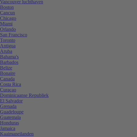
Vancouver luchthaven
Boston
Cancun
Chicago
Miami
Orlando
San Francisco
Toronto
Antigua
Aruba
Bahama's
Barbados
Belize
Bonaire
Canada
Costa Rica
Curaçao
Dominicaanse Republiek
El Salvador
Grenada
Guadeloupe
Guatemala
Honduras
Jamaica
Kaaimaneilanden