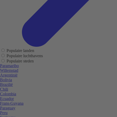
Populaire landen
Populaire luchthavens
Populaire steden
Paramaribo
Willemstad
Argentinië
Bolivia
Brazilië
Chili
Colombia
Ecuador
Frans-Guyana
Paraguay
Peru