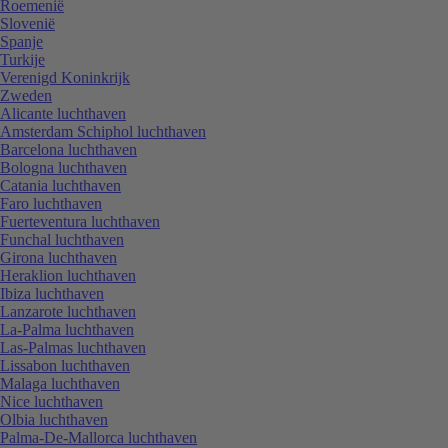
Roemenië
Slovenië
Spanje
Turkije
Verenigd Koninkrijk
Zweden
Alicante luchthaven
Amsterdam Schiphol luchthaven
Barcelona luchthaven
Bologna luchthaven
Catania luchthaven
Faro luchthaven
Fuerteventura luchthaven
Funchal luchthaven
Girona luchthaven
Heraklion luchthaven
Ibiza luchthaven
Lanzarote luchthaven
La-Palma luchthaven
Las-Palmas luchthaven
Lissabon luchthaven
Malaga luchthaven
Nice luchthaven
Olbia luchthaven
Palma-De-Mallorca luchthaven