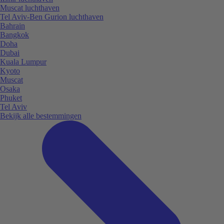
Muscat luchthaven
Tel Aviv-Ben Gurion luchthaven
Bahrain
Bangkok
Doha
Dubai
Kuala Lumpur
Kyoto
Muscat
Osaka
Phuket
Tel Aviv
Bekijk alle bestemmingen