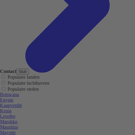
Contact
Sluit
Populaire landen
Populaire luchthavens
Populaire steden
Botswana
Egypte
Kaapverdië
Kenia
Lesotho
Marokko
Mauritius
Mayotte