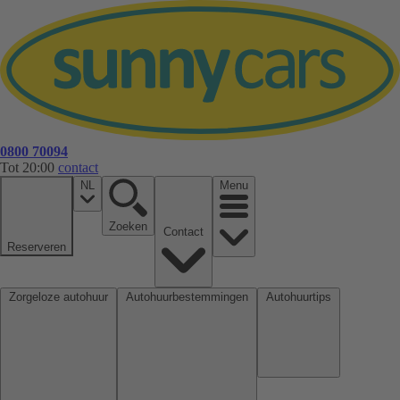
0800 70094
Tot 20:00
contact
NL
Menu
Zoeken
Contact
Reserveren
Zorgeloze autohuur
Autohuurbestemmingen
Autohuurtips