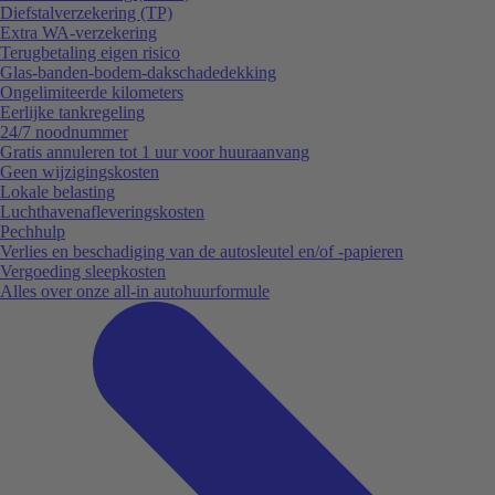
Diefstalverzekering (TP)
Extra WA-verzekering
Terugbetaling eigen risico
Glas-banden-bodem-dakschadedekking
Ongelimiteerde kilometers
Eerlijke tankregeling
24/7 noodnummer
Gratis annuleren tot 1 uur voor huuraanvang
Geen wijzigingskosten
Lokale belasting
Luchthavenafleveringskosten
Pechhulp
Verlies en beschadiging van de autosleutel en/of -papieren
Vergoeding sleepkosten
Alles over onze all-in autohuurformule