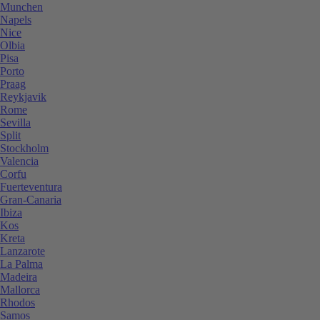
Munchen
Napels
Nice
Olbia
Pisa
Porto
Praag
Reykjavik
Rome
Sevilla
Split
Stockholm
Valencia
Corfu
Fuerteventura
Gran-Canaria
Ibiza
Kos
Kreta
Lanzarote
La Palma
Madeira
Mallorca
Rhodos
Samos