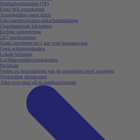
Diefstalverzekering (TP)
Extra WA-verzekering
Terugbetaling eigen risico
Glas-banden-bodem-dakschadedekking
Ongelimiteerde kilometers
Eerlijke tankregeling
24/7 noodnummer
Gratis annuleren tot 1 uur voor huuraanvang
Geen wijzigingskosten
Lokale belasting
Luchthavenafleveringskosten
Pechhulp
Verlies en beschadiging van de autosleutel en/of -papieren
Vergoeding sleepkosten
Alles over onze all-in autohuurformule