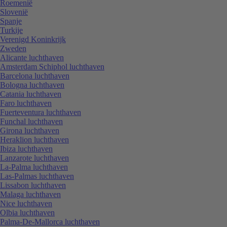
Roemenië
Slovenië
Spanje
Turkije
Verenigd Koninkrijk
Zweden
Alicante luchthaven
Amsterdam Schiphol luchthaven
Barcelona luchthaven
Bologna luchthaven
Catania luchthaven
Faro luchthaven
Fuerteventura luchthaven
Funchal luchthaven
Girona luchthaven
Heraklion luchthaven
Ibiza luchthaven
Lanzarote luchthaven
La-Palma luchthaven
Las-Palmas luchthaven
Lissabon luchthaven
Malaga luchthaven
Nice luchthaven
Olbia luchthaven
Palma-De-Mallorca luchthaven