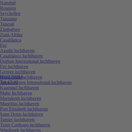
Namibië
Reunion
Seychellen
Tanzania
Tunesië
Zimbabwe
Zuid-Afrika
Casablanca
Fez
Agadir luchthaven
Casablanca luchthaven
Durban International luchthaven
Fez luchthaven
George luchthaven
0800 70094
Hoedspruit luchthaven
Tot 17:30
Johannesburg International luchthaven
Kaapstad luchthaven
Mahe luchthaven
Marrakesh luchthaven
Mauritius luchthaven
Port Elizabeth luchthaven
Saint Denis luchthaven
Tanger luchthaven
Tunis Carthago luchthaven
Windhoek luchthaven