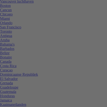
Vancouver luchthaven
Boston
Cancun
Chicago
Miami
Orlando
San Francisco
Toronto
Antigua
Aruba
Bahama's
Barbados
Belize
Bonaire
Canada
Costa Rica
Curaçao
Dominicaanse Republiek
El Salvador
Grenada
Guadeloupe
Guatemala
Honduras
Jamaica
Kaaimaneilanden