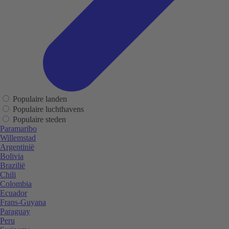
Populaire landen
Populaire luchthavens
Populaire steden
Paramaribo
Willemstad
Argentinië
Bolivia
Brazilië
Chili
Colombia
Ecuador
Frans-Guyana
Paraguay
Peru