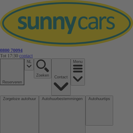
0800 70094
Tot 17:30
contact
NL
Menu
Zoeken
Contact
Reserveren
Zorgeloze autohuur
Autohuurbestemmingen
Autohuurtips