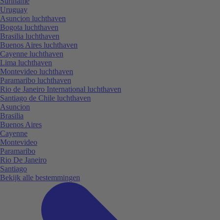
Suriname
Uruguay
Asuncion luchthaven
Bogota luchthaven
Brasilia luchthaven
Buenos Aires luchthaven
Cayenne luchthaven
Lima luchthaven
Montevideo luchthaven
Paramaribo luchthaven
Rio de Janeiro International luchthaven
Santiago de Chile luchthaven
Asuncion
Brasilia
Buenos Aires
Cayenne
Montevideo
Paramaribo
Rio De Janeiro
Santiago
Bekijk alle bestemmingen