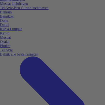
Muscat luchthaven
Tel Aviv-Ben Gurion luchthaven
Bahrain
Bangkok
Doha
Dubai
Kuala Lumpur
Kyoto
Muscat
Osaka
Phuket
Tel Aviv
Bekijk alle bestemmingen