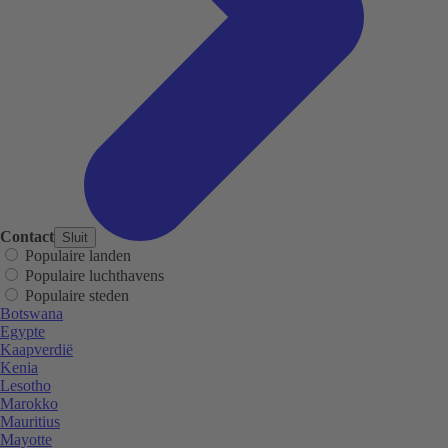
Contact
Sluit
Populaire landen
Populaire luchthavens
Populaire steden
Botswana
Egypte
Kaapverdië
Kenia
Lesotho
Marokko
Mauritius
Mayotte