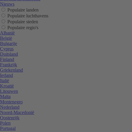
Nieuws
Populaire landen
Populaire luchthavens
Populaire steden
Populaire regio's
Albanië
België
Bulgarije
Cyprus
Duitsland
Finland
Frankrijk
Griekenland
Ierland
Italië
Kroatië
Litouwen
Malta
Montenegro
Nederland
Noord-Macedonië
Oostenrijk
Polen
Portugal