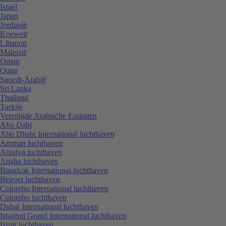
Israël
Japan
Jordanië
Koeweit
Libanon
Maleisië
Oman
Qatar
Saoedi-Arabië
Sri Lanka
Thailand
Turkije
Verenigde Arabische Emiraten
Abu Dabi
Abu Dhabi International luchthaven
Amman luchthaven
Antalya luchthaven
Aqaba luchthaven
Bangkok International luchthaven
Beiroet luchthaven
Colombo International luchthaven
Colombo luchthaven
Dubai International luchthaven
Istanbul Grand International luchthaven
Izmir luchthaven