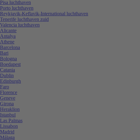
Pisa luchthaven
Porto luchthaven
Reykjavik-Keflavik-International luchthaven
Tenerife luchthaven zuid
Valencia luchthaven
Alicante
Antalya
Athene
Barcelona
Bari
Bologna
Boedapest
Catania
Dublin
Edinburgh
Faro
Florence
Geneve
Girona
Heraklion
Istanbul
Las Palmas
Lissabon
Madrid
Málaga