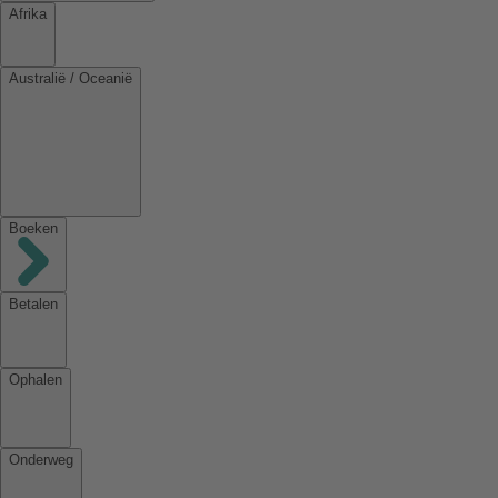
Afrika
Australië / Oceanië
Boeken
Betalen
Ophalen
Onderweg