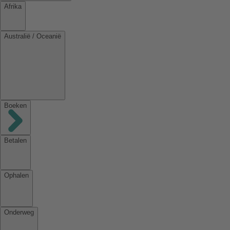
Afrika
Australië / Oceanië
Boeken
Betalen
Ophalen
Onderweg