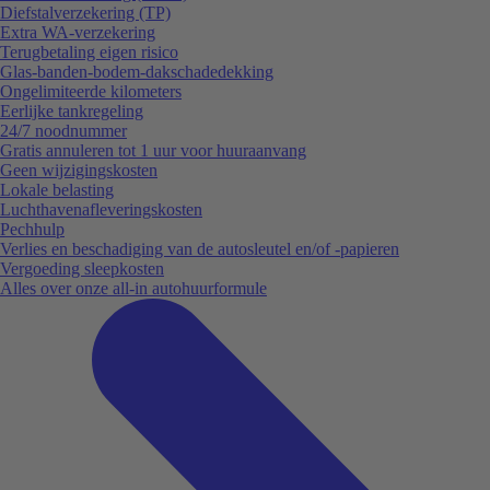
Diefstalverzekering (TP)
Extra WA-verzekering
Terugbetaling eigen risico
Glas-banden-bodem-dakschadedekking
Ongelimiteerde kilometers
Eerlijke tankregeling
24/7 noodnummer
Gratis annuleren tot 1 uur voor huuraanvang
Geen wijzigingskosten
Lokale belasting
Luchthavenafleveringskosten
Pechhulp
Verlies en beschadiging van de autosleutel en/of -papieren
Vergoeding sleepkosten
Alles over onze all-in autohuurformule