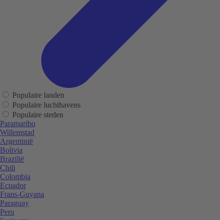
Populaire landen
Populaire luchthavens
Populaire steden
Paramaribo
Willemstad
Argentinië
Bolivia
Brazilië
Chili
Colombia
Ecuador
Frans-Guyana
Paraguay
Peru