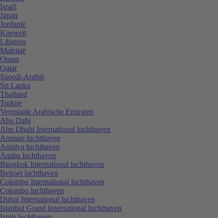
Israël
Japan
Jordanië
Koeweit
Libanon
Maleisië
Oman
Qatar
Saoedi-Arabië
Sri Lanka
Thailand
Turkije
Verenigde Arabische Emiraten
Abu Dabi
Abu Dhabi International luchthaven
Amman luchthaven
Antalya luchthaven
Aqaba luchthaven
Bangkok International luchthaven
Beiroet luchthaven
Colombo International luchthaven
Colombo luchthaven
Dubai International luchthaven
Istanbul Grand International luchthaven
Izmir luchthaven