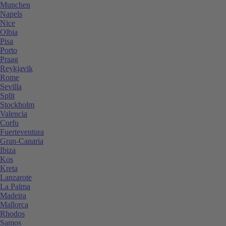
Munchen
Napels
Nice
Olbia
Pisa
Porto
Praag
Reykjavik
Rome
Sevilla
Split
Stockholm
Valencia
Corfu
Fuerteventura
Gran-Canaria
Ibiza
Kos
Kreta
Lanzarote
La Palma
Madeira
Mallorca
Rhodos
Samos