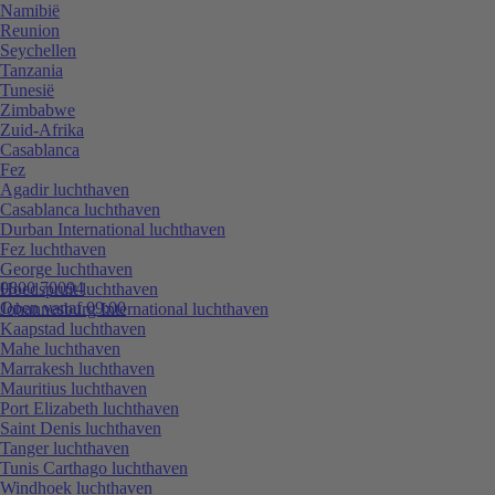
Namibië
Reunion
Seychellen
Tanzania
Tunesië
Zimbabwe
Zuid-Afrika
Casablanca
Fez
Agadir luchthaven
Casablanca luchthaven
Durban International luchthaven
Fez luchthaven
George luchthaven
0800 70094
Hoedspruit luchthaven
Open vanaf 09:00
Johannesburg International luchthaven
Kaapstad luchthaven
Mahe luchthaven
Marrakesh luchthaven
Mauritius luchthaven
Port Elizabeth luchthaven
Saint Denis luchthaven
Tanger luchthaven
Tunis Carthago luchthaven
Windhoek luchthaven