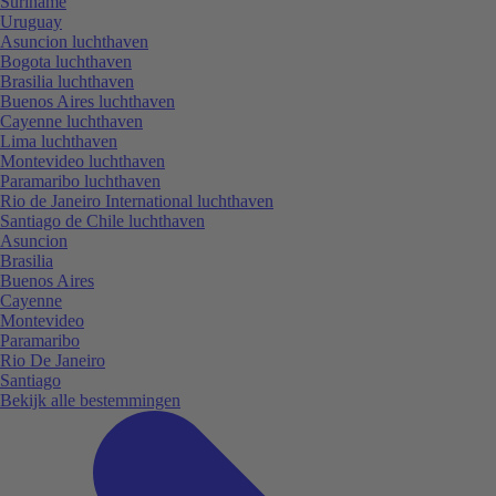
Suriname
Uruguay
Asuncion luchthaven
Bogota luchthaven
Brasilia luchthaven
Buenos Aires luchthaven
Cayenne luchthaven
Lima luchthaven
Montevideo luchthaven
Paramaribo luchthaven
Rio de Janeiro International luchthaven
Santiago de Chile luchthaven
Asuncion
Brasilia
Buenos Aires
Cayenne
Montevideo
Paramaribo
Rio De Janeiro
Santiago
Bekijk alle bestemmingen