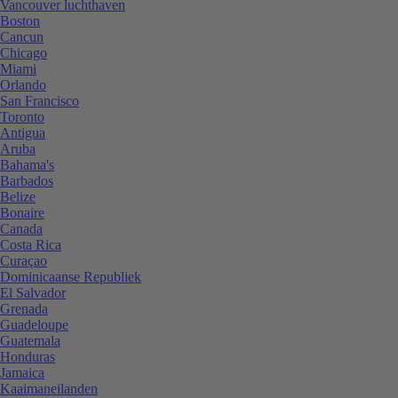
Vancouver luchthaven
Boston
Cancun
Chicago
Miami
Orlando
San Francisco
Toronto
Antigua
Aruba
Bahama's
Barbados
Belize
Bonaire
Canada
Costa Rica
Curaçao
Dominicaanse Republiek
El Salvador
Grenada
Guadeloupe
Guatemala
Honduras
Jamaica
Kaaimaneilanden