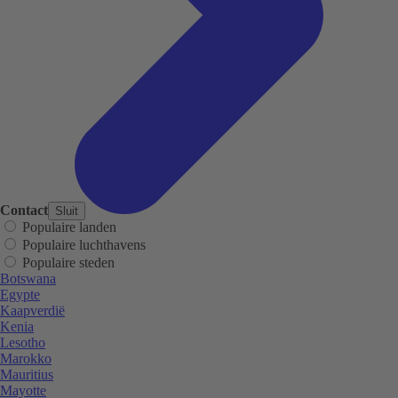
Contact
Sluit
Populaire landen
Populaire luchthavens
Populaire steden
Botswana
Egypte
Kaapverdië
Kenia
Lesotho
Marokko
Mauritius
Mayotte