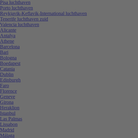
Pisa luchthaven
Porto luchthaven
Reykjavik-Keflavik-International luchthaven
Tenerife luchthaven zuid
Valencia luchthaven
Alicante
Antalya
Athene
Barcelona
Bari
Bologna
Boedapest
Catania
Dublin
Edinburgh
Faro
Florence
Geneve
Girona
Heraklion
Istanbul
Las Palmas
Lissabon
Madrid
Málaga