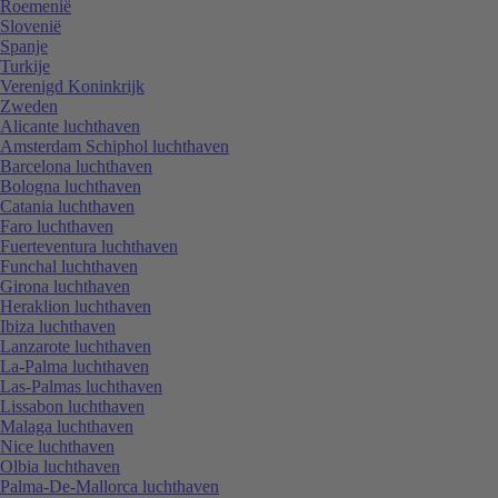
Roemenië
Slovenië
Spanje
Turkije
Verenigd Koninkrijk
Zweden
Alicante luchthaven
Amsterdam Schiphol luchthaven
Barcelona luchthaven
Bologna luchthaven
Catania luchthaven
Faro luchthaven
Fuerteventura luchthaven
Funchal luchthaven
Girona luchthaven
Heraklion luchthaven
Ibiza luchthaven
Lanzarote luchthaven
La-Palma luchthaven
Las-Palmas luchthaven
Lissabon luchthaven
Malaga luchthaven
Nice luchthaven
Olbia luchthaven
Palma-De-Mallorca luchthaven