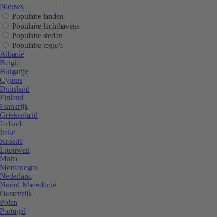
Nieuws
Populaire landen
Populaire luchthavens
Populaire steden
Populaire regio's
Albanië
België
Bulgarije
Cyprus
Duitsland
Finland
Frankrijk
Griekenland
Ierland
Italië
Kroatië
Litouwen
Malta
Montenegro
Nederland
Noord-Macedonië
Oostenrijk
Polen
Portugal