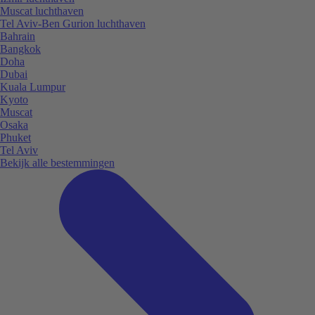
Muscat luchthaven
Tel Aviv-Ben Gurion luchthaven
Bahrain
Bangkok
Doha
Dubai
Kuala Lumpur
Kyoto
Muscat
Osaka
Phuket
Tel Aviv
Bekijk alle bestemmingen