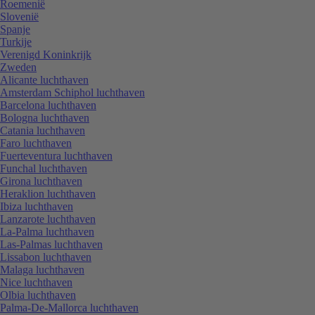
Roemenië
Slovenië
Spanje
Turkije
Verenigd Koninkrijk
Zweden
Alicante luchthaven
Amsterdam Schiphol luchthaven
Barcelona luchthaven
Bologna luchthaven
Catania luchthaven
Faro luchthaven
Fuerteventura luchthaven
Funchal luchthaven
Girona luchthaven
Heraklion luchthaven
Ibiza luchthaven
Lanzarote luchthaven
La-Palma luchthaven
Las-Palmas luchthaven
Lissabon luchthaven
Malaga luchthaven
Nice luchthaven
Olbia luchthaven
Palma-De-Mallorca luchthaven