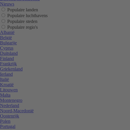
Nieuws
Populaire landen
Populaire luchthavens
Populaire steden
Populaire regio's
Albanië
België
Bulgarije
Cyprus
Duitsland
Finland
Frankrijk
Griekenland
Ierland
Italië
Kroatië
Litouwen
Malta
Montenegro
Nederland
Noord-Macedonië
Oostenrijk
Polen
Portugal