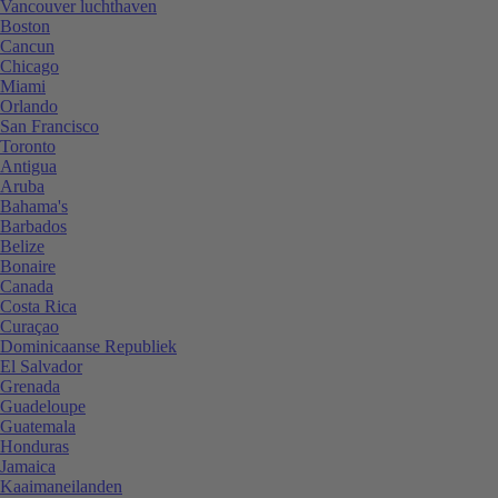
Vancouver luchthaven
Boston
Cancun
Chicago
Miami
Orlando
San Francisco
Toronto
Antigua
Aruba
Bahama's
Barbados
Belize
Bonaire
Canada
Costa Rica
Curaçao
Dominicaanse Republiek
El Salvador
Grenada
Guadeloupe
Guatemala
Honduras
Jamaica
Kaaimaneilanden