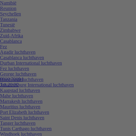
Namibië
Reunion
Seychellen
Tanzania
Tunesië
Zimbabwe
Zuid-Afrika
Casablanca
Fez
Agadir luchthaven
Casablanca luchthaven
Durban International luchthaven
Fez luchthaven
George luchthaven
0800 70094
Hoedspruit luchthaven
Tot 20:00
Johannesburg International luchthaven
Kaapstad luchthaven
Mahe luchthaven
Marrakesh luchthaven
Mauritius luchthaven
Port Elizabeth luchthaven
Saint Denis luchthaven
Tanger luchthaven
Tunis Carthago luchthaven
Windhoek luchthaven