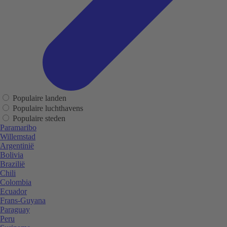
Populaire landen
Populaire luchthavens
Populaire steden
Paramaribo
Willemstad
Argentinië
Bolivia
Brazilië
Chili
Colombia
Ecuador
Frans-Guyana
Paraguay
Peru