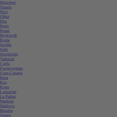
Munchen
Napels
Nice
Olbia
Pisa
Porto
Praag
Reykjavik
Rome
Sevilla
Split
Stockholm
Valencia
Corfu
Fuerteventura
Gran-Canaria
Ibiza
Kos
Kreta
Lanzarote
La Palma
Madeira
Mallorca
Rhodos
Samos