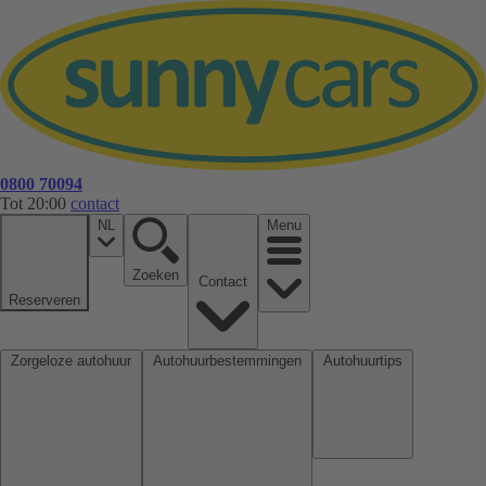
0800 70094
Tot 20:00
contact
NL
Menu
Zoeken
Contact
Reserveren
Zorgeloze autohuur
Autohuurbestemmingen
Autohuurtips