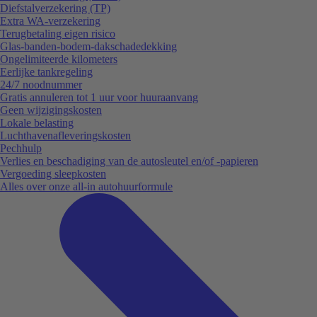
Diefstalverzekering (TP)
Extra WA-verzekering
Terugbetaling eigen risico
Glas-banden-bodem-dakschadedekking
Ongelimiteerde kilometers
Eerlijke tankregeling
24/7 noodnummer
Gratis annuleren tot 1 uur voor huuraanvang
Geen wijzigingskosten
Lokale belasting
Luchthavenafleveringskosten
Pechhulp
Verlies en beschadiging van de autosleutel en/of -papieren
Vergoeding sleepkosten
Alles over onze all-in autohuurformule