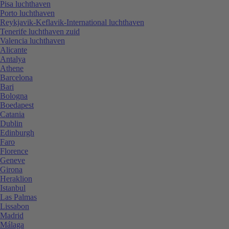
Pisa luchthaven
Porto luchthaven
Reykjavik-Keflavik-International luchthaven
Tenerife luchthaven zuid
Valencia luchthaven
Alicante
Antalya
Athene
Barcelona
Bari
Bologna
Boedapest
Catania
Dublin
Edinburgh
Faro
Florence
Geneve
Girona
Heraklion
Istanbul
Las Palmas
Lissabon
Madrid
Málaga