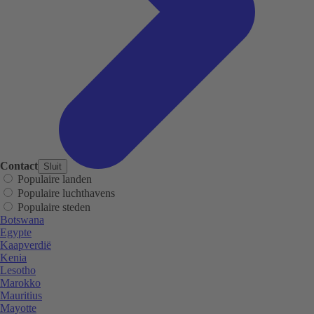
Contact
Sluit
Populaire landen
Populaire luchthavens
Populaire steden
Botswana
Egypte
Kaapverdië
Kenia
Lesotho
Marokko
Mauritius
Mayotte