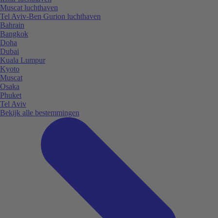
Muscat luchthaven
Tel Aviv-Ben Gurion luchthaven
Bahrain
Bangkok
Doha
Dubai
Kuala Lumpur
Kyoto
Muscat
Osaka
Phuket
Tel Aviv
Bekijk alle bestemmingen