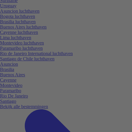
Suriname
Uruguay
Asuncion luchthaven
Bogota luchthaven
Brasilia luchthaven
Buenos Aires luchthaven
Cayenne luchthaven
Lima luchthaven
Montevideo luchthaven
Paramaribo luchthaven
Rio de Janeiro International luchthaven
Santiago de Chile luchthaven
Asuncion
Brasilia
Buenos Aires
Cayenne
Montevideo
Paramaribo
Rio De Janeiro
Santiago
Bekijk alle bestemmingen