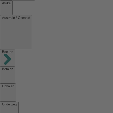
Afrika
Australië / Oceanië
Boeken
Betalen
Ophalen
Onderweg