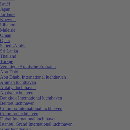
Israël
Japan
Jordanië
Koeweit
Libanon
Maleisië
Oman
Qatar
Saoedi-Arabië
Sri Lanka
Thailand
Turkije
Verenigde Arabische Emiraten
Abu Dabi
Abu Dhabi International luchthaven
Amman luchthaven
Antalya luchthaven
Aqaba luchthaven
Bangkok International luchthaven
Beiroet luchthaven
Colombo International luchthaven
Colombo luchthaven
Dubai International luchthaven
Istanbul Grand International luchthaven
Izmir luchthaven