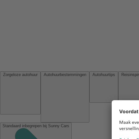
Zorgeloze autohuur
Autohuurbestemmingen
Autohuurtips
Standaard inbegrepen bij Sunny Cars