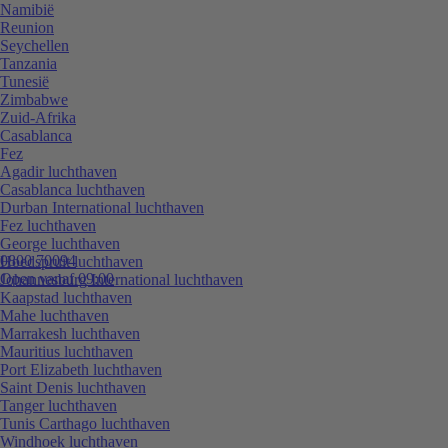
Namibië
Reunion
Seychellen
Tanzania
Tunesië
Zimbabwe
Zuid-Afrika
Casablanca
Fez
Agadir luchthaven
Casablanca luchthaven
Durban International luchthaven
Fez luchthaven
George luchthaven
0800 70094
Hoedspruit luchthaven
Open vanaf 09:00
Johannesburg International luchthaven
Kaapstad luchthaven
Mahe luchthaven
Marrakesh luchthaven
Mauritius luchthaven
Port Elizabeth luchthaven
Saint Denis luchthaven
Tanger luchthaven
Tunis Carthago luchthaven
Windhoek luchthaven