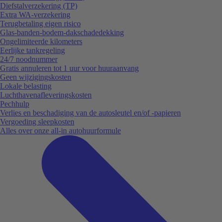
Diefstalverzekering (TP)
Extra WA-verzekering
Terugbetaling eigen risico
Glas-banden-bodem-dakschadedekking
Ongelimiteerde kilometers
Eerlijke tankregeling
24/7 noodnummer
Gratis annuleren tot 1 uur voor huuraanvang
Geen wijzigingskosten
Lokale belasting
Luchthavenafleveringskosten
Pechhulp
Verlies en beschadiging van de autosleutel en/of -papieren
Vergoeding sleepkosten
Alles over onze all-in autohuurformule