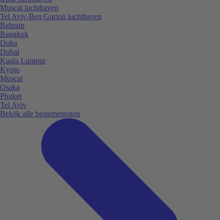
Muscat luchthaven
Tel Aviv-Ben Gurion luchthaven
Bahrain
Bangkok
Doha
Dubai
Kuala Lumpur
Kyoto
Muscat
Osaka
Phuket
Tel Aviv
Bekijk alle bestemmingen