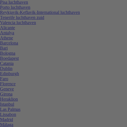
Pisa luchthaven
Porto luchthaven
Reykjavik-Keflavik-International luchthaven
Tenerife luchthaven zuid
Valencia luchthaven
Alicante
Antalya
Athene
Barcelona
Bari
Bologna
Boedapest
Catania
Dublin
Edinburgh
Faro
Florence
Geneve
Girona
Heraklion
Istanbul
Las Palmas
Lissabon
Madrid
Málaga