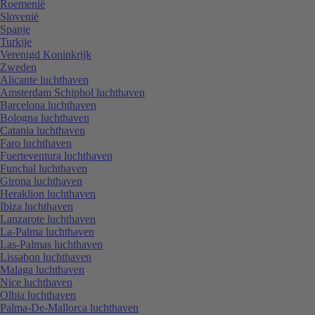
Roemenië
Slovenië
Spanje
Turkije
Verenigd Koninkrijk
Zweden
Alicante luchthaven
Amsterdam Schiphol luchthaven
Barcelona luchthaven
Bologna luchthaven
Catania luchthaven
Faro luchthaven
Fuerteventura luchthaven
Funchal luchthaven
Girona luchthaven
Heraklion luchthaven
Ibiza luchthaven
Lanzarote luchthaven
La-Palma luchthaven
Las-Palmas luchthaven
Lissabon luchthaven
Malaga luchthaven
Nice luchthaven
Olbia luchthaven
Palma-De-Mallorca luchthaven