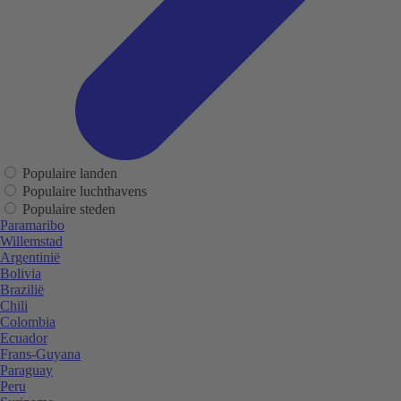
Populaire landen
Populaire luchthavens
Populaire steden
Paramaribo
Willemstad
Argentinië
Bolivia
Brazilië
Chili
Colombia
Ecuador
Frans-Guyana
Paraguay
Peru