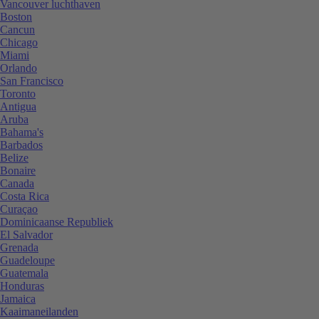
Vancouver luchthaven
Boston
Cancun
Chicago
Miami
Orlando
San Francisco
Toronto
Antigua
Aruba
Bahama's
Barbados
Belize
Bonaire
Canada
Costa Rica
Curaçao
Dominicaanse Republiek
El Salvador
Grenada
Guadeloupe
Guatemala
Honduras
Jamaica
Kaaimaneilanden