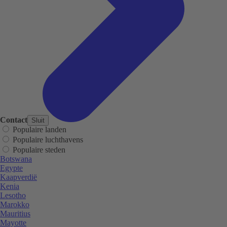
Contact
Sluit
Populaire landen
Populaire luchthavens
Populaire steden
Botswana
Egypte
Kaapverdië
Kenia
Lesotho
Marokko
Mauritius
Mayotte