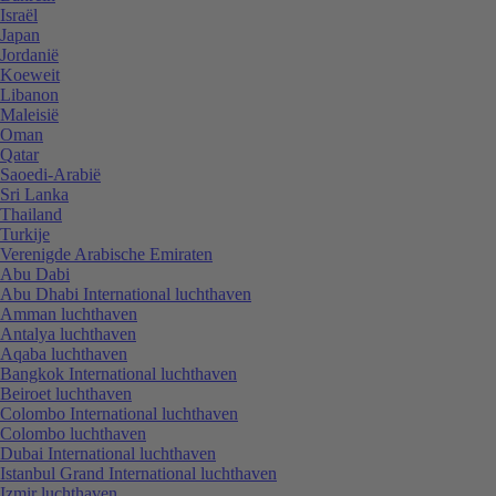
Israël
Japan
Jordanië
Koeweit
Libanon
Maleisië
Oman
Qatar
Saoedi-Arabië
Sri Lanka
Thailand
Turkije
Verenigde Arabische Emiraten
Abu Dabi
Abu Dhabi International luchthaven
Amman luchthaven
Antalya luchthaven
Aqaba luchthaven
Bangkok International luchthaven
Beiroet luchthaven
Colombo International luchthaven
Colombo luchthaven
Dubai International luchthaven
Istanbul Grand International luchthaven
Izmir luchthaven