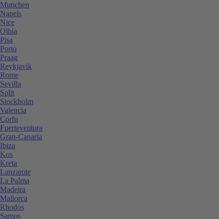
Munchen
Napels
Nice
Olbia
Pisa
Porto
Praag
Reykjavik
Rome
Sevilla
Split
Stockholm
Valencia
Corfu
Fuerteventura
Gran-Canaria
Ibiza
Kos
Kreta
Lanzarote
La Palma
Madeira
Mallorca
Rhodos
Samos