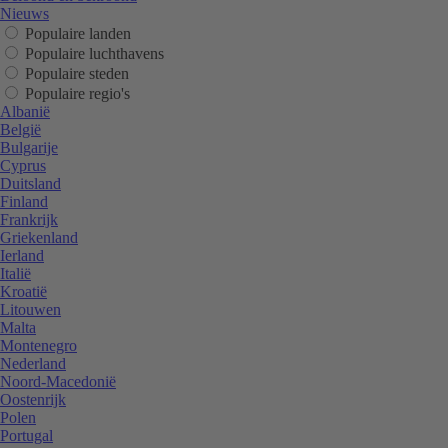
Nieuws
Populaire landen
Populaire luchthavens
Populaire steden
Populaire regio's
Albanië
België
Bulgarije
Cyprus
Duitsland
Finland
Frankrijk
Griekenland
Ierland
Italië
Kroatië
Litouwen
Malta
Montenegro
Nederland
Noord-Macedonië
Oostenrijk
Polen
Portugal