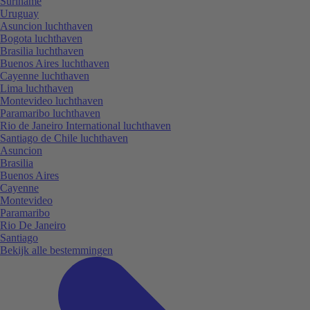
Suriname
Uruguay
Asuncion luchthaven
Bogota luchthaven
Brasilia luchthaven
Buenos Aires luchthaven
Cayenne luchthaven
Lima luchthaven
Montevideo luchthaven
Paramaribo luchthaven
Rio de Janeiro International luchthaven
Santiago de Chile luchthaven
Asuncion
Brasilia
Buenos Aires
Cayenne
Montevideo
Paramaribo
Rio De Janeiro
Santiago
Bekijk alle bestemmingen