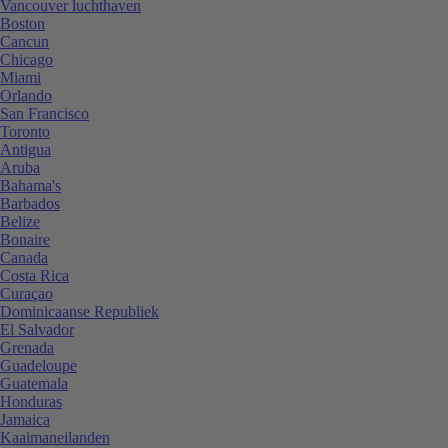
Vancouver luchthaven
Boston
Cancun
Chicago
Miami
Orlando
San Francisco
Toronto
Antigua
Aruba
Bahama's
Barbados
Belize
Bonaire
Canada
Costa Rica
Curaçao
Dominicaanse Republiek
El Salvador
Grenada
Guadeloupe
Guatemala
Honduras
Jamaica
Kaaimaneilanden