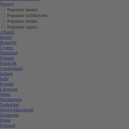
Nieuws
Populaire landen
Populaire luchthavens
Populaire steden
Populaire regio's
Albanië
België
Bulgarije
Cyprus
Duitsland
Finland
Frankrijk
Griekenland
Ierland
Italië
Kroatië
Litouwen
Malta
Montenegro
Nederland
Noord-Macedonië
Oostenrijk
Polen
Portugal