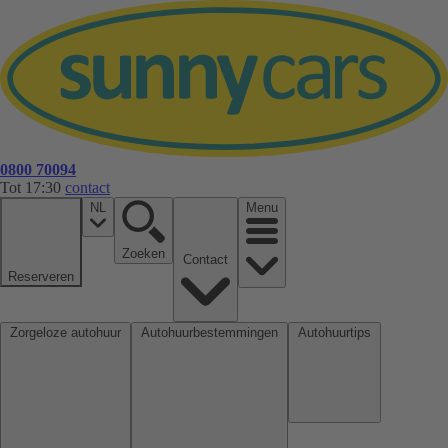
0800 70094
Tot 17:30
contact
NL
Menu
Zoeken
Contact
Reserveren
Zorgeloze autohuur
Autohuurbestemmingen
Autohuurtips