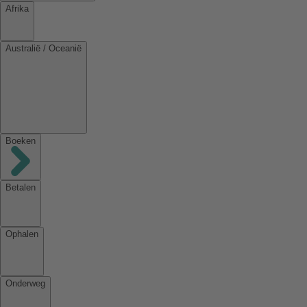
Afrika
Australië / Oceanië
Boeken
Betalen
Ophalen
Onderweg