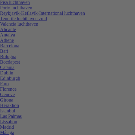
Pisa luchthaven
Porto luchthaven
Reykjavik-Keflavik-International luchthaven
Tenerife luchthaven zuid
Valencia luchthaven
Alicante
Antalya
Athene
Barcelona
Bari
Bologna
Boedapest
Catania
Dublin
Edinburgh
Faro
Florence
Geneve
Girona
Heraklion
Istanbul
Las Palmas
Lissabon
Madrid
Málaga