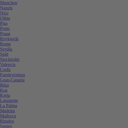
Munchen
Napels
Nice
Olbia
Pisa
Porto
Praag
Reykjavik
Rome
Sevilla
Split
Stockholm
Valencia
Corfu
Fuerteventura
Gran-Canaria
Ibiza
Kos
Kreta
Lanzarote
La Palma
Madeira
Mallorca
Rhodos
Samos