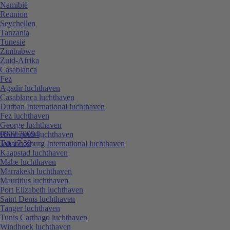
Namibië
Reunion
Seychellen
Tanzania
Tunesië
Zimbabwe
Zuid-Afrika
Casablanca
Fez
Agadir luchthaven
Casablanca luchthaven
Durban International luchthaven
Fez luchthaven
George luchthaven
0800 70094
Hoedspruit luchthaven
Tot 17:30
Johannesburg International luchthaven
Kaapstad luchthaven
Mahe luchthaven
Marrakesh luchthaven
Mauritius luchthaven
Port Elizabeth luchthaven
Saint Denis luchthaven
Tanger luchthaven
Tunis Carthago luchthaven
Windhoek luchthaven