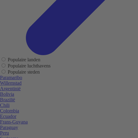
Populaire landen
Populaire luchthavens
Populaire steden
Paramaribo
Willemstad
Argentinië
Bolivia
Brazilië
Chili
Colombia
Ecuador
Frans-Guyana
Paraguay
Peru