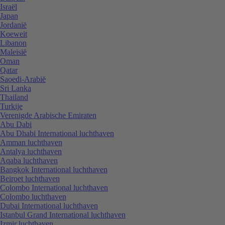
Israël
Japan
Jordanië
Koeweit
Libanon
Maleisië
Oman
Qatar
Saoedi-Arabië
Sri Lanka
Thailand
Turkije
Verenigde Arabische Emiraten
Abu Dabi
Abu Dhabi International luchthaven
Amman luchthaven
Antalya luchthaven
Aqaba luchthaven
Bangkok International luchthaven
Beiroet luchthaven
Colombo International luchthaven
Colombo luchthaven
Dubai International luchthaven
Istanbul Grand International luchthaven
Izmir luchthaven