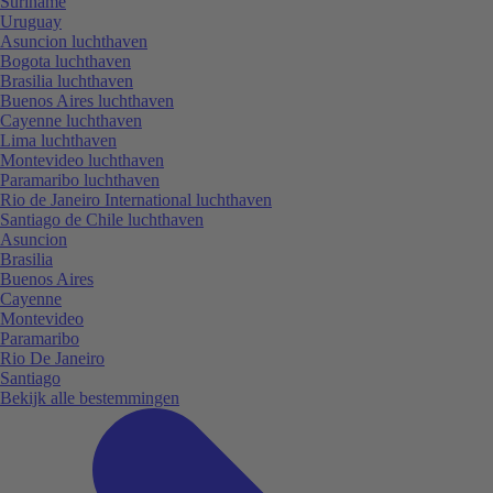
Suriname
Uruguay
Asuncion luchthaven
Bogota luchthaven
Brasilia luchthaven
Buenos Aires luchthaven
Cayenne luchthaven
Lima luchthaven
Montevideo luchthaven
Paramaribo luchthaven
Rio de Janeiro International luchthaven
Santiago de Chile luchthaven
Asuncion
Brasilia
Buenos Aires
Cayenne
Montevideo
Paramaribo
Rio De Janeiro
Santiago
Bekijk alle bestemmingen