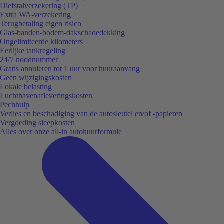
Diefstalverzekering (TP)
Extra WA-verzekering
Terugbetaling eigen risico
Glas-banden-bodem-dakschadedekking
Ongelimiteerde kilometers
Eerlijke tankregeling
24/7 noodnummer
Gratis annuleren tot 1 uur voor huuraanvang
Geen wijzigingskosten
Lokale belasting
Luchthavenafleveringskosten
Pechhulp
Verlies en beschadiging van de autosleutel en/of -papieren
Vergoeding sleepkosten
Alles over onze all-in autohuurformule