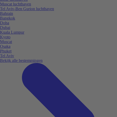
Muscat luchthaven
Tel Aviv-Ben Gurion luchthaven
Bahrain
Bangkok
Doha
Dubai
Kuala Lumpur
Kyoto
Muscat
Osaka
Phuket
Tel Aviv
Bekijk alle bestemmingen