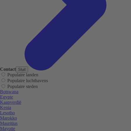
Contact
Sluit
Populaire landen
Populaire luchthavens
Populaire steden
Botswana
Egypte
Kaapverdië
Kenia
Lesotho
Marokko
Mauritius
Mayotte