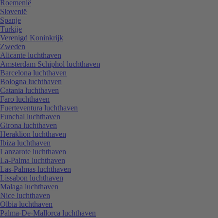
Roemenië
Slovenië
Spanje
Turkije
Verenigd Koninkrijk
Zweden
Alicante luchthaven
Amsterdam Schiphol luchthaven
Barcelona luchthaven
Bologna luchthaven
Catania luchthaven
Faro luchthaven
Fuerteventura luchthaven
Funchal luchthaven
Girona luchthaven
Heraklion luchthaven
Ibiza luchthaven
Lanzarote luchthaven
La-Palma luchthaven
Las-Palmas luchthaven
Lissabon luchthaven
Malaga luchthaven
Nice luchthaven
Olbia luchthaven
Palma-De-Mallorca luchthaven