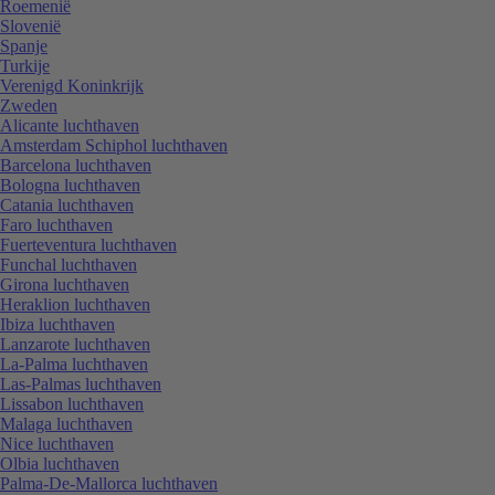
Roemenië
Slovenië
Spanje
Turkije
Verenigd Koninkrijk
Zweden
Alicante luchthaven
Amsterdam Schiphol luchthaven
Barcelona luchthaven
Bologna luchthaven
Catania luchthaven
Faro luchthaven
Fuerteventura luchthaven
Funchal luchthaven
Girona luchthaven
Heraklion luchthaven
Ibiza luchthaven
Lanzarote luchthaven
La-Palma luchthaven
Las-Palmas luchthaven
Lissabon luchthaven
Malaga luchthaven
Nice luchthaven
Olbia luchthaven
Palma-De-Mallorca luchthaven