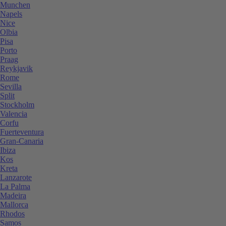
Munchen
Napels
Nice
Olbia
Pisa
Porto
Praag
Reykjavik
Rome
Sevilla
Split
Stockholm
Valencia
Corfu
Fuerteventura
Gran-Canaria
Ibiza
Kos
Kreta
Lanzarote
La Palma
Madeira
Mallorca
Rhodos
Samos