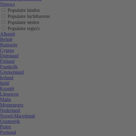
Nieuws
Populaire landen
Populaire luchthavens
Populaire steden
Populaire regio's
Albanië
België
Bulgarije
Cyprus
Duitsland
Finland
Frankrijk
Griekenland
Ierland
Italië
Kroatië
Litouwen
Malta
Montenegro
Nederland
Noord-Macedonië
Oostenrijk
Polen
Portugal