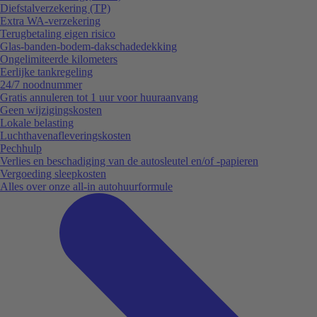
Diefstalverzekering (TP)
Extra WA-verzekering
Terugbetaling eigen risico
Glas-banden-bodem-dakschadedekking
Ongelimiteerde kilometers
Eerlijke tankregeling
24/7 noodnummer
Gratis annuleren tot 1 uur voor huuraanvang
Geen wijzigingskosten
Lokale belasting
Luchthavenafleveringskosten
Pechhulp
Verlies en beschadiging van de autosleutel en/of -papieren
Vergoeding sleepkosten
Alles over onze all-in autohuurformule