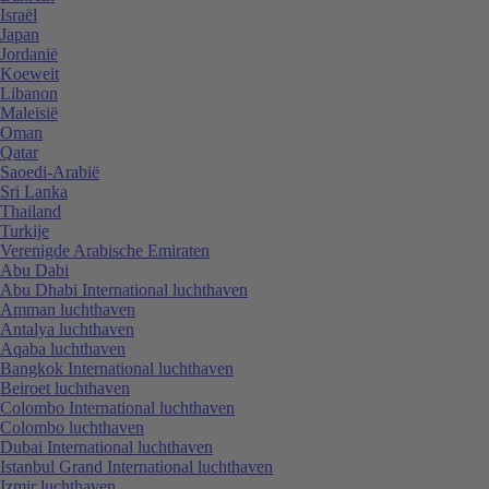
Israël
Japan
Jordanië
Koeweit
Libanon
Maleisië
Oman
Qatar
Saoedi-Arabië
Sri Lanka
Thailand
Turkije
Verenigde Arabische Emiraten
Abu Dabi
Abu Dhabi International luchthaven
Amman luchthaven
Antalya luchthaven
Aqaba luchthaven
Bangkok International luchthaven
Beiroet luchthaven
Colombo International luchthaven
Colombo luchthaven
Dubai International luchthaven
Istanbul Grand International luchthaven
Izmir luchthaven