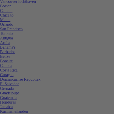
Vancouver luchthaven
Boston
Cancun
Chicago
Miami
Orlando
San Francisco
Toronto
Antigua
Aruba
Bahama's
Barbados
Belize
Bonaire
Canada
Costa Rica
Curaçao
Dominicaanse Republiek
El Salvador
Grenada
Guadeloupe
Guatemala
Honduras
Jamaica
Kaaimaneilanden