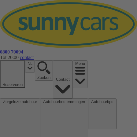
0800 70094
Tot 20:00
contact
NL
Menu
Zoeken
Contact
Reserveren
Zorgeloze autohuur
Autohuurbestemmingen
Autohuurtips