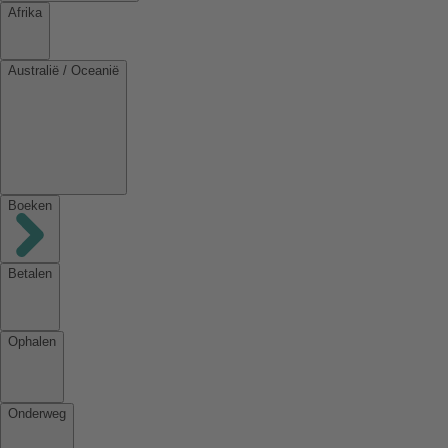
Afrika
Australië / Oceanië
Boeken
Betalen
Ophalen
Onderweg