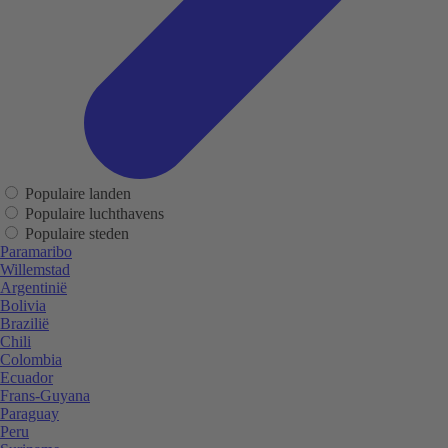
Populaire landen
Populaire luchthavens
Populaire steden
Paramaribo
Willemstad
Argentinië
Bolivia
Brazilië
Chili
Colombia
Ecuador
Frans-Guyana
Paraguay
Peru