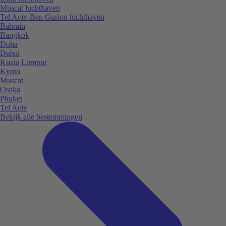
Muscat luchthaven
Tel Aviv-Ben Gurion luchthaven
Bahrain
Bangkok
Doha
Dubai
Kuala Lumpur
Kyoto
Muscat
Osaka
Phuket
Tel Aviv
Bekijk alle bestemmingen