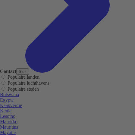
Contact
Sluit
Populaire landen
Populaire luchthavens
Populaire steden
Botswana
Egypte
Kaapverdië
Kenia
Lesotho
Marokko
Mauritius
Mayotte