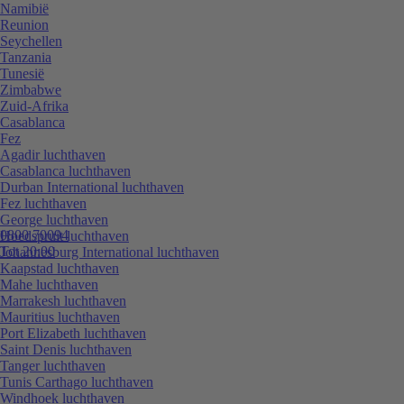
Namibië
Reunion
Seychellen
Tanzania
Tunesië
Zimbabwe
Zuid-Afrika
Casablanca
Fez
Agadir luchthaven
Casablanca luchthaven
Durban International luchthaven
Fez luchthaven
George luchthaven
0800 70094
Hoedspruit luchthaven
Tot 20:00
Johannesburg International luchthaven
Kaapstad luchthaven
Mahe luchthaven
Marrakesh luchthaven
Mauritius luchthaven
Port Elizabeth luchthaven
Saint Denis luchthaven
Tanger luchthaven
Tunis Carthago luchthaven
Windhoek luchthaven