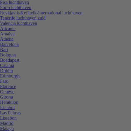
Pisa luchthaven
Porto luchthaven
Reykjavik-Keflavik-International luchthaven
Tenerife luchthaven zuid
Valencia luchthaven
Alicante
Antalya
Athene
Barcelona
Bari
Bologna
Boedapest
Catania
Dublin
Edinburgh
Faro
Florence
Geneve
Girona
Heraklion
Istanbul
Las Palmas
Lissabon
Madrid
Málaga