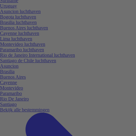
Suriname
Uruguay
Asuncion luchthaven
Bogota luchthaven
Brasilia luchthaven
Buenos Aires luchthaven
Cayenne luchthaven
Lima luchthaven
Montevideo luchthaven
Paramaribo luchthaven
Rio de Janeiro International luchthaven
Santiago de Chile luchthaven
Asuncion
Brasilia
Buenos Aires
Cayenne
Montevideo
Paramaribo
Rio De Janeiro
Santiago
Bekijk alle bestemmingen