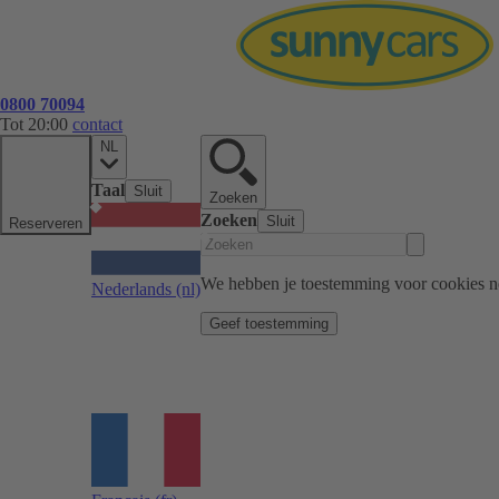
0800 70094
Tot 20:00
contact
NL
Taal
Sluit
Zoeken
Zoeken
Sluit
Reserveren
We hebben je toestemming voor cookies n
Nederlands
(nl)
Geef toestemming