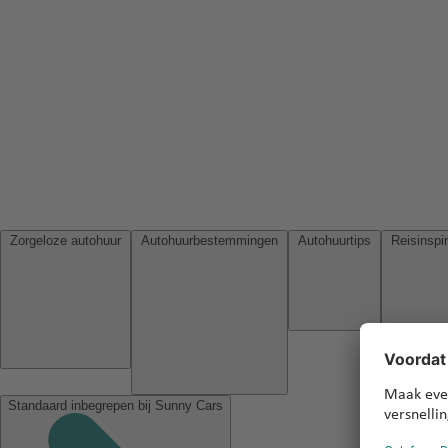
Zorgeloze autohuur
Autohuurbestemmingen
Autohuurtips
Standaard inbegrepen bij Sunny Cars