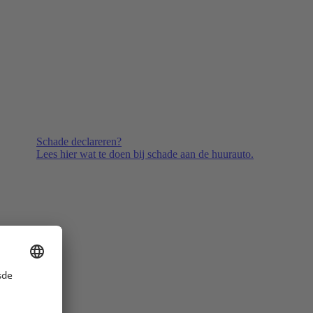
Schade declareren?
Lees hier wat te doen bij schade aan de huurauto.