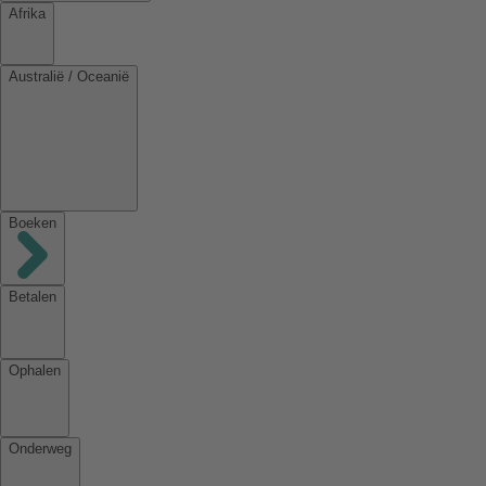
Afrika
Australië / Oceanië
Boeken
Betalen
Ophalen
Onderweg