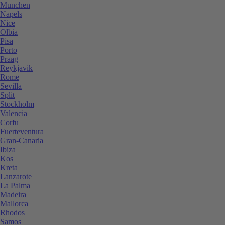
Munchen
Napels
Nice
Olbia
Pisa
Porto
Praag
Reykjavik
Rome
Sevilla
Split
Stockholm
Valencia
Corfu
Fuerteventura
Gran-Canaria
Ibiza
Kos
Kreta
Lanzarote
La Palma
Madeira
Mallorca
Rhodos
Samos