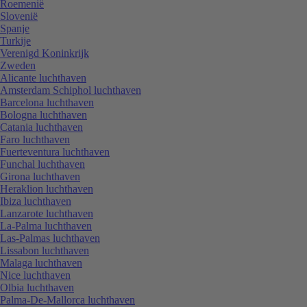
Roemenië
Slovenië
Spanje
Turkije
Verenigd Koninkrijk
Zweden
Alicante luchthaven
Amsterdam Schiphol luchthaven
Barcelona luchthaven
Bologna luchthaven
Catania luchthaven
Faro luchthaven
Fuerteventura luchthaven
Funchal luchthaven
Girona luchthaven
Heraklion luchthaven
Ibiza luchthaven
Lanzarote luchthaven
La-Palma luchthaven
Las-Palmas luchthaven
Lissabon luchthaven
Malaga luchthaven
Nice luchthaven
Olbia luchthaven
Palma-De-Mallorca luchthaven