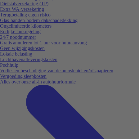
Diefstalverzekering (TP)
Extra WA-verzekering
Terugbetaling eigen risico
Glas-banden-bodem-dakschadedekking
Ongelimiteerde kilometers
Eerlijke tankregeling
24/7 noodnummer
Gratis annuleren tot 1 uur voor huuraanvang
Geen wijzigingskosten
Lokale belasting
Luchthavenafleveringskosten
Pechhulp
Verlies en beschadiging van de autosleutel en/of -papieren
Vergoeding sleepkosten
Alles over onze all-in autohuurformule