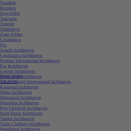
Namibië
Reunion
Seychellen
Tanzania
Tunesië
Zimbabwe
Zuid-Afrika
Casablanca
Fez
Agadir luchthaven
Casablanca luchthaven
Durban International luchthaven
Fez luchthaven
George luchthaven
0800 70094
Hoedspruit luchthaven
Tot 20:00
Johannesburg International luchthaven
Kaapstad luchthaven
Mahe luchthaven
Marrakesh luchthaven
Mauritius luchthaven
Port Elizabeth luchthaven
Saint Denis luchthaven
Tanger luchthaven
Tunis Carthago luchthaven
Windhoek luchthaven