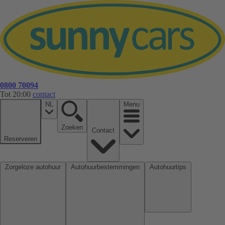
0800 70094
Tot 20:00
contact
NL
Menu
Zoeken
Contact
Reserveren
Zorgeloze autohuur
Autohuurbestemmingen
Autohuurtips