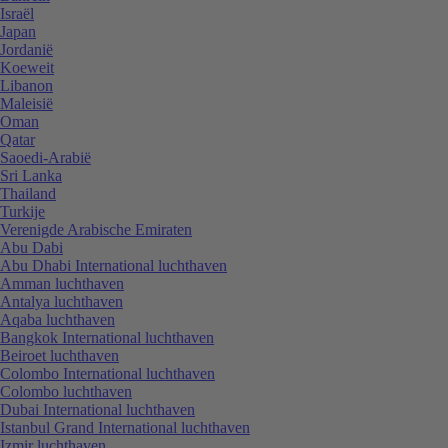
Israël
Japan
Jordanië
Koeweit
Libanon
Maleisië
Oman
Qatar
Saoedi-Arabië
Sri Lanka
Thailand
Turkije
Verenigde Arabische Emiraten
Abu Dabi
Abu Dhabi International luchthaven
Amman luchthaven
Antalya luchthaven
Aqaba luchthaven
Bangkok International luchthaven
Beiroet luchthaven
Colombo International luchthaven
Colombo luchthaven
Dubai International luchthaven
Istanbul Grand International luchthaven
Izmir luchthaven