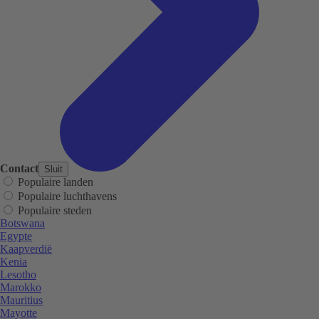
Contact
Sluit
Populaire landen
Populaire luchthavens
Populaire steden
Botswana
Egypte
Kaapverdië
Kenia
Lesotho
Marokko
Mauritius
Mayotte