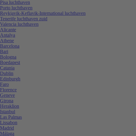
Pisa luchthaven
Porto luchthaven
Reykjavik-Keflavik-International luchthaven
Tenerife luchthaven zuid
Valencia luchthaven
Alicante
Antalya
Athene
Barcelona
Bari
Bologna
Boedapest
Catania
Dublin
Edinburgh
Faro
Florence
Geneve
Girona
Heraklion
Istanbul
Las Palmas
Lissabon
Madrid
Málaga