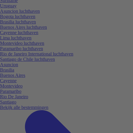
Suriname
Uruguay
Asuncion luchthaven
Bogota luchthaven
Brasilia luchthaven
Buenos Aires luchthaven
Cayenne luchthaven
Lima luchthaven
Montevideo luchthaven
Paramaribo luchthaven
Rio de Janeiro International luchthaven
Santiago de Chile luchthaven
Asuncion
Brasilia
Buenos Aires
Cayenne
Montevideo
Paramaribo
Rio De Janeiro
Santiago
Bekijk alle bestemmingen