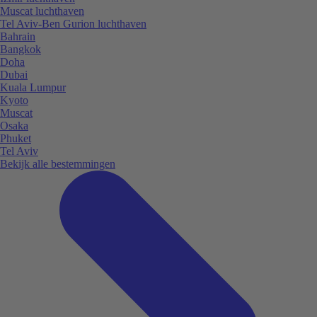
Muscat luchthaven
Tel Aviv-Ben Gurion luchthaven
Bahrain
Bangkok
Doha
Dubai
Kuala Lumpur
Kyoto
Muscat
Osaka
Phuket
Tel Aviv
Bekijk alle bestemmingen