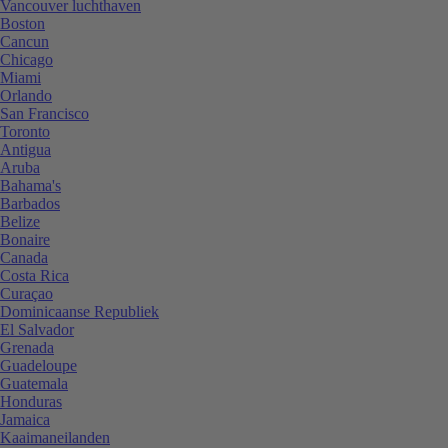
Vancouver luchthaven
Boston
Cancun
Chicago
Miami
Orlando
San Francisco
Toronto
Antigua
Aruba
Bahama's
Barbados
Belize
Bonaire
Canada
Costa Rica
Curaçao
Dominicaanse Republiek
El Salvador
Grenada
Guadeloupe
Guatemala
Honduras
Jamaica
Kaaimaneilanden