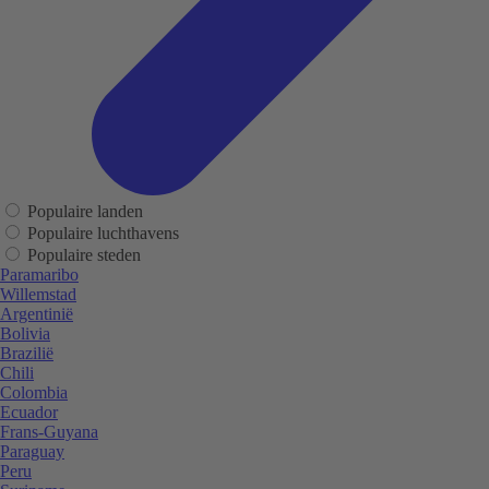
Populaire landen
Populaire luchthavens
Populaire steden
Paramaribo
Willemstad
Argentinië
Bolivia
Brazilië
Chili
Colombia
Ecuador
Frans-Guyana
Paraguay
Peru