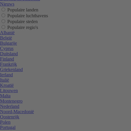
Nieuws
Populaire landen
Populaire luchthavens
Populaire steden
Populaire regio's
Albanië
België
Bulgarije
Cyprus
Duitsland
Finland
Frankrijk
Griekenland
Ierland
Italië
Kroatië
Litouwen
Malta
Montenegro
Nederland
Noord-Macedonië
Oostenrijk
Polen
Portugal