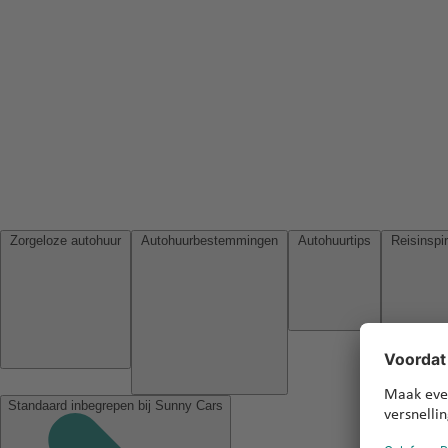
Zorgeloze autohuur
Autohuurbestemmingen
Autohuurtips
Standaard inbegrepen bij Sunny Cars