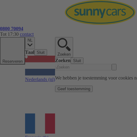
0800 70094
Tot 17:30
contact
NL
Taal
Sluit
Zoeken
Zoeken
Sluit
Reserveren
We hebben je toestemming voor cookies n
Nederlands
(nl)
Geef toestemming