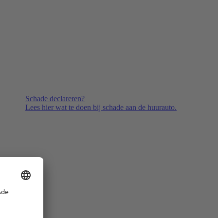
Schade declareren?
Lees hier wat te doen bij schade aan de huurauto.