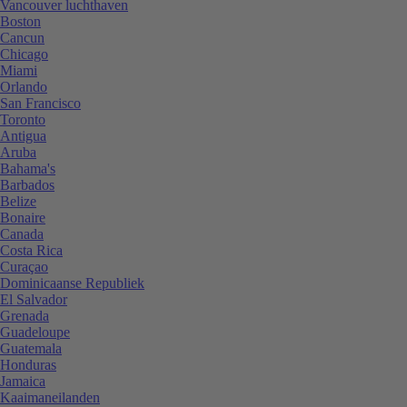
Vancouver luchthaven
Boston
Cancun
Chicago
Miami
Orlando
San Francisco
Toronto
Antigua
Aruba
Bahama's
Barbados
Belize
Bonaire
Canada
Costa Rica
Curaçao
Dominicaanse Republiek
El Salvador
Grenada
Guadeloupe
Guatemala
Honduras
Jamaica
Kaaimaneilanden