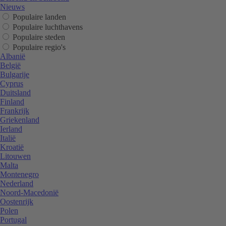
Nieuws
Populaire landen
Populaire luchthavens
Populaire steden
Populaire regio's
Albanië
België
Bulgarije
Cyprus
Duitsland
Finland
Frankrijk
Griekenland
Ierland
Italië
Kroatië
Litouwen
Malta
Montenegro
Nederland
Noord-Macedonië
Oostenrijk
Polen
Portugal