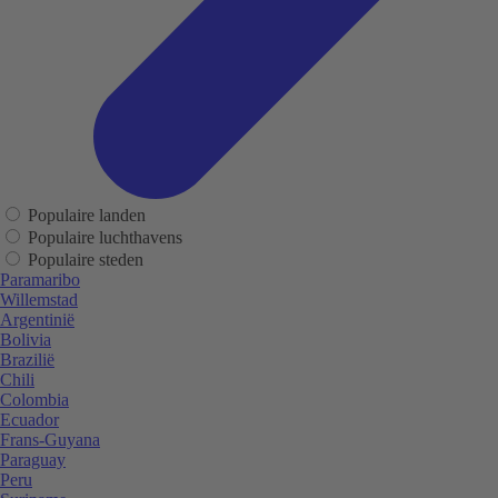
Populaire landen
Populaire luchthavens
Populaire steden
Paramaribo
Willemstad
Argentinië
Bolivia
Brazilië
Chili
Colombia
Ecuador
Frans-Guyana
Paraguay
Peru