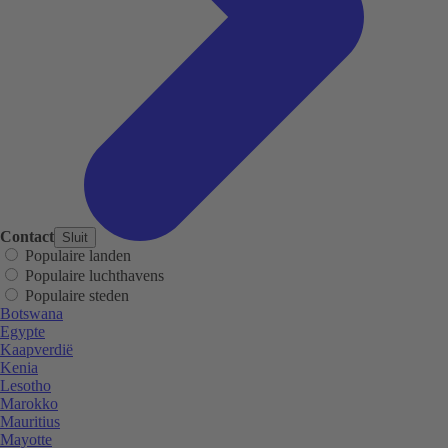
Contact
Sluit
Populaire landen
Populaire luchthavens
Populaire steden
Botswana
Egypte
Kaapverdië
Kenia
Lesotho
Marokko
Mauritius
Mayotte