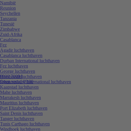
Namibië
Reunion
Seychellen
Tanzania
Tunesië
Zimbabwe
Zuid-Afrika
Casablanca
Fez
Agadir luchthaven
Casablanca luchthaven
Durban International luchthaven
Fez luchthaven
George luchthaven
0800 70094
Hoedspruit luchthaven
Open vanaf 09:00
Johannesburg International luchthaven
Kaapstad luchthaven
Mahe luchthaven
Marrakesh luchthaven
Mauritius luchthaven
Port Elizabeth luchthaven
Saint Denis luchthaven
Tanger luchthaven
Tunis Carthago luchthaven
Windhoek luchthaven