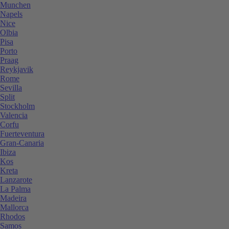
Munchen
Napels
Nice
Olbia
Pisa
Porto
Praag
Reykjavik
Rome
Sevilla
Split
Stockholm
Valencia
Corfu
Fuerteventura
Gran-Canaria
Ibiza
Kos
Kreta
Lanzarote
La Palma
Madeira
Mallorca
Rhodos
Samos