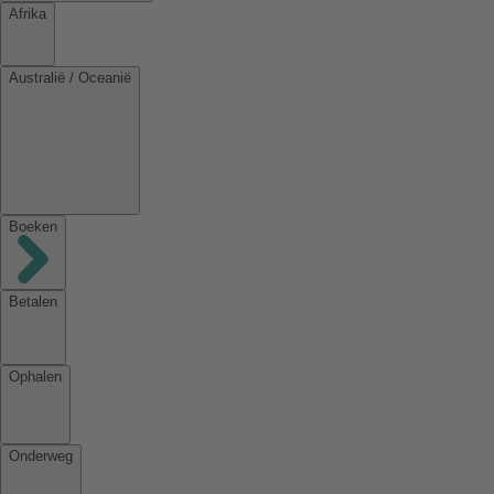
Afrika
Australië / Oceanië
Boeken
Betalen
Ophalen
Onderweg