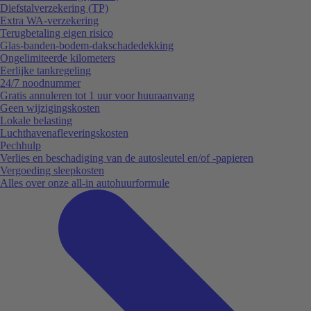
Diefstalverzekering (TP)
Extra WA-verzekering
Terugbetaling eigen risico
Glas-banden-bodem-dakschadedekking
Ongelimiteerde kilometers
Eerlijke tankregeling
24/7 noodnummer
Gratis annuleren tot 1 uur voor huuraanvang
Geen wijzigingskosten
Lokale belasting
Luchthavenafleveringskosten
Pechhulp
Verlies en beschadiging van de autosleutel en/of -papieren
Vergoeding sleepkosten
Alles over onze all-in autohuurformule