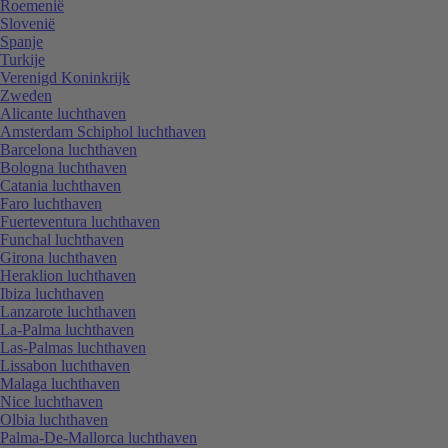
Roemenië
Slovenië
Spanje
Turkije
Verenigd Koninkrijk
Zweden
Alicante luchthaven
Amsterdam Schiphol luchthaven
Barcelona luchthaven
Bologna luchthaven
Catania luchthaven
Faro luchthaven
Fuerteventura luchthaven
Funchal luchthaven
Girona luchthaven
Heraklion luchthaven
Ibiza luchthaven
Lanzarote luchthaven
La-Palma luchthaven
Las-Palmas luchthaven
Lissabon luchthaven
Malaga luchthaven
Nice luchthaven
Olbia luchthaven
Palma-De-Mallorca luchthaven