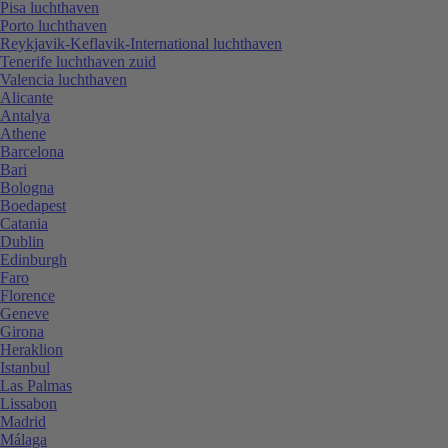
Pisa luchthaven
Porto luchthaven
Reykjavik-Keflavik-International luchthaven
Tenerife luchthaven zuid
Valencia luchthaven
Alicante
Antalya
Athene
Barcelona
Bari
Bologna
Boedapest
Catania
Dublin
Edinburgh
Faro
Florence
Geneve
Girona
Heraklion
Istanbul
Las Palmas
Lissabon
Madrid
Málaga