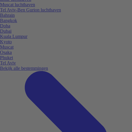
Muscat luchthaven
Tel Aviv-Ben Gurion luchthaven
Bahrain
Bangkok
Doha
Dubai
Kuala Lumpur
Kyoto
Muscat
Osaka
Phuket
Tel Aviv
Bekijk alle bestemmingen