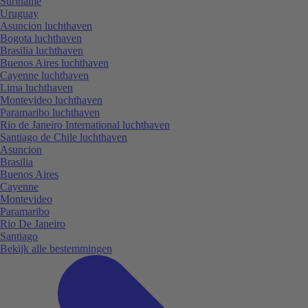
Suriname
Uruguay
Asuncion luchthaven
Bogota luchthaven
Brasilia luchthaven
Buenos Aires luchthaven
Cayenne luchthaven
Lima luchthaven
Montevideo luchthaven
Paramaribo luchthaven
Rio de Janeiro International luchthaven
Santiago de Chile luchthaven
Asuncion
Brasilia
Buenos Aires
Cayenne
Montevideo
Paramaribo
Rio De Janeiro
Santiago
Bekijk alle bestemmingen