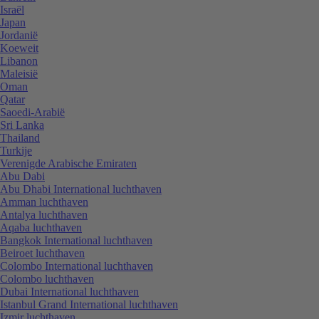
Israël
Japan
Jordanië
Koeweit
Libanon
Maleisië
Oman
Qatar
Saoedi-Arabië
Sri Lanka
Thailand
Turkije
Verenigde Arabische Emiraten
Abu Dabi
Abu Dhabi International luchthaven
Amman luchthaven
Antalya luchthaven
Aqaba luchthaven
Bangkok International luchthaven
Beiroet luchthaven
Colombo International luchthaven
Colombo luchthaven
Dubai International luchthaven
Istanbul Grand International luchthaven
Izmir luchthaven