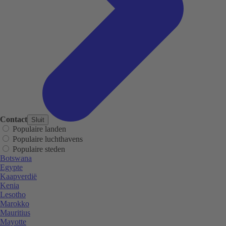
Contact
Sluit
Populaire landen
Populaire luchthavens
Populaire steden
Botswana
Egypte
Kaapverdië
Kenia
Lesotho
Marokko
Mauritius
Mayotte