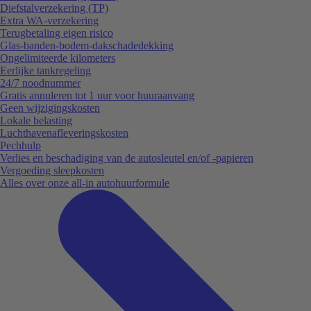
Diefstalverzekering (TP)
Extra WA-verzekering
Terugbetaling eigen risico
Glas-banden-bodem-dakschadedekking
Ongelimiteerde kilometers
Eerlijke tankregeling
24/7 noodnummer
Gratis annuleren tot 1 uur voor huuraanvang
Geen wijzigingskosten
Lokale belasting
Luchthavenafleveringskosten
Pechhulp
Verlies en beschadiging van de autosleutel en/of -papieren
Vergoeding sleepkosten
Alles over onze all-in autohuurformule