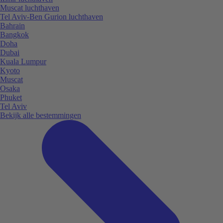
Muscat luchthaven
Tel Aviv-Ben Gurion luchthaven
Bahrain
Bangkok
Doha
Dubai
Kuala Lumpur
Kyoto
Muscat
Osaka
Phuket
Tel Aviv
Bekijk alle bestemmingen