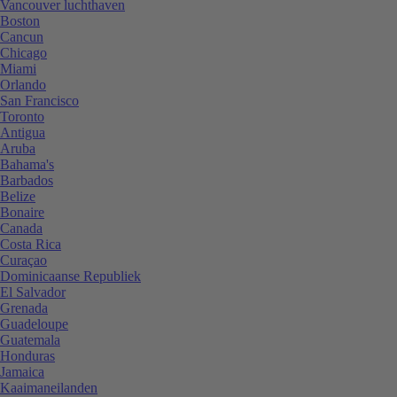
Vancouver luchthaven
Boston
Cancun
Chicago
Miami
Orlando
San Francisco
Toronto
Antigua
Aruba
Bahama's
Barbados
Belize
Bonaire
Canada
Costa Rica
Curaçao
Dominicaanse Republiek
El Salvador
Grenada
Guadeloupe
Guatemala
Honduras
Jamaica
Kaaimaneilanden