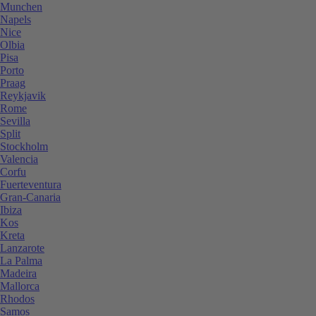
Munchen
Napels
Nice
Olbia
Pisa
Porto
Praag
Reykjavik
Rome
Sevilla
Split
Stockholm
Valencia
Corfu
Fuerteventura
Gran-Canaria
Ibiza
Kos
Kreta
Lanzarote
La Palma
Madeira
Mallorca
Rhodos
Samos