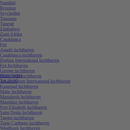
Namibië
Reunion
Seychellen
Tanzania
Tunesië
Zimbabwe
Zuid-Afrika
Casablanca
Fez
Agadir luchthaven
Casablanca luchthaven
Durban International luchthaven
Fez luchthaven
George luchthaven
0800 70094
Hoedspruit luchthaven
Tot 20:00
Johannesburg International luchthaven
Kaapstad luchthaven
Mahe luchthaven
Marrakesh luchthaven
Mauritius luchthaven
Port Elizabeth luchthaven
Saint Denis luchthaven
Tanger luchthaven
Tunis Carthago luchthaven
Windhoek luchthaven