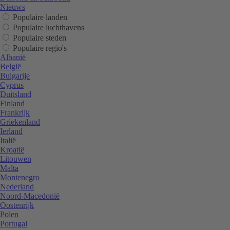
Nieuws
Populaire landen
Populaire luchthavens
Populaire steden
Populaire regio's
Albanië
België
Bulgarije
Cyprus
Duitsland
Finland
Frankrijk
Griekenland
Ierland
Italië
Kroatië
Litouwen
Malta
Montenegro
Nederland
Noord-Macedonië
Oostenrijk
Polen
Portugal