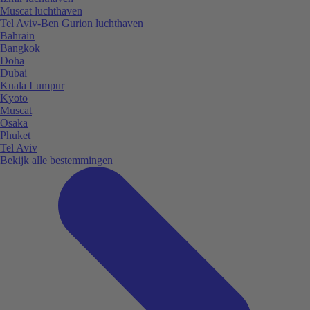
Muscat luchthaven
Tel Aviv-Ben Gurion luchthaven
Bahrain
Bangkok
Doha
Dubai
Kuala Lumpur
Kyoto
Muscat
Osaka
Phuket
Tel Aviv
Bekijk alle bestemmingen