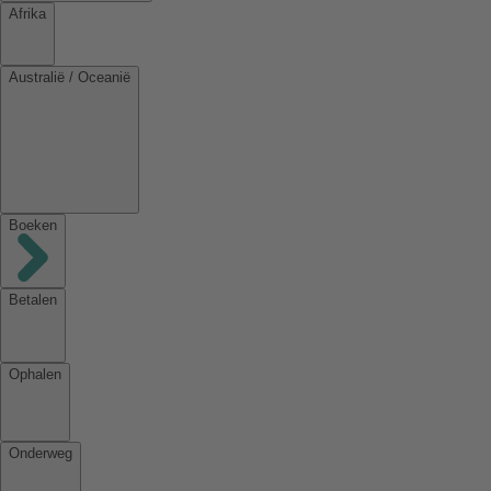
Afrika
Australië / Oceanië
Boeken
Betalen
Ophalen
Onderweg