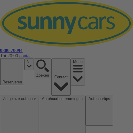
0800 70094
Tot 20:00
contact
NL
Menu
Zoeken
Contact
Reserveren
Zorgeloze autohuur
Autohuurbestemmingen
Autohuurtips