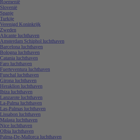
Roemenië
Slovenië
Spanje
Turkije
Verenigd Koninkrijk
Zweden
Alicante luchthaven
Amsterdam Schiphol luchthaven
Barcelona luchthaven
Bologna luchthaven
Catania luchthaven
Faro luchthaven
Fuerteventura luchthaven
Funchal luchthaven
Girona luchthaven
Heraklion luchthaven
Ibiza luchthaven
Lanzarote luchthaven
La-Palma luchthaven
Las-Palmas luchthaven
Lissabon luchthaven
Malaga luchthaven
Nice luchthaven
Olbia luchthaven
Palma-De-Mallorca luchthaven