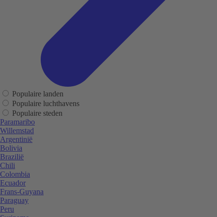
Populaire landen
Populaire luchthavens
Populaire steden
Paramaribo
Willemstad
Argentinië
Bolivia
Brazilië
Chili
Colombia
Ecuador
Frans-Guyana
Paraguay
Peru