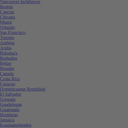
Vancouver luchthaven
Boston
Cancun
Chicago
Miami
Orlando
San Francisco
Toronto
Antigua
Aruba
Bahama's
Barbados
Belize
Bonaire
Canada
Costa Rica
Curaçao
Dominicaanse Republiek
El Salvador
Grenada
Guadeloupe
Guatemala
Honduras
Jamaica
Kaaimaneilanden