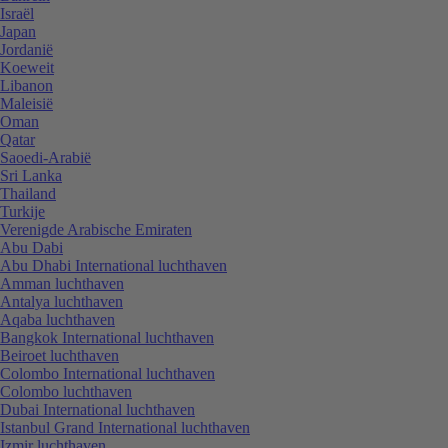
Israël
Japan
Jordanië
Koeweit
Libanon
Maleisië
Oman
Qatar
Saoedi-Arabië
Sri Lanka
Thailand
Turkije
Verenigde Arabische Emiraten
Abu Dabi
Abu Dhabi International luchthaven
Amman luchthaven
Antalya luchthaven
Aqaba luchthaven
Bangkok International luchthaven
Beiroet luchthaven
Colombo International luchthaven
Colombo luchthaven
Dubai International luchthaven
Istanbul Grand International luchthaven
Izmir luchthaven