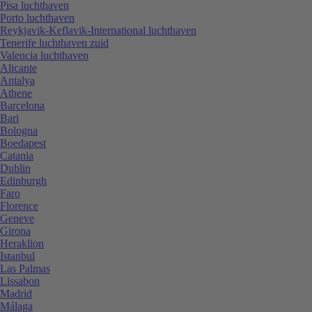
Pisa luchthaven
Porto luchthaven
Reykjavik-Keflavik-International luchthaven
Tenerife luchthaven zuid
Valencia luchthaven
Alicante
Antalya
Athene
Barcelona
Bari
Bologna
Boedapest
Catania
Dublin
Edinburgh
Faro
Florence
Geneve
Girona
Heraklion
Istanbul
Las Palmas
Lissabon
Madrid
Málaga