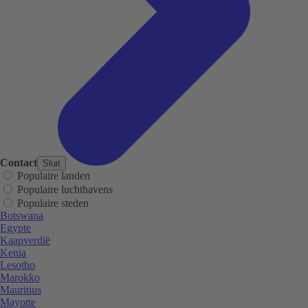
Contact
Sluit
Populaire landen
Populaire luchthavens
Populaire steden
Botswana
Egypte
Kaapverdië
Kenia
Lesotho
Marokko
Mauritius
Mayotte