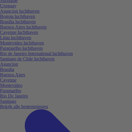
Suriname
Uruguay
Asuncion luchthaven
Bogota luchthaven
Brasilia luchthaven
Buenos Aires luchthaven
Cayenne luchthaven
Lima luchthaven
Montevideo luchthaven
Paramaribo luchthaven
Rio de Janeiro International luchthaven
Santiago de Chile luchthaven
Asuncion
Brasilia
Buenos Aires
Cayenne
Montevideo
Paramaribo
Rio De Janeiro
Santiago
Bekijk alle bestemmingen