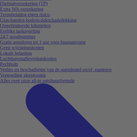
Diefstalverzekering (TP)
Extra WA-verzekering
Terugbetaling eigen risico
Glas-banden-bodem-dakschadedekking
Ongelimiteerde kilometers
Eerlijke tankregeling
24/7 noodnummer
Gratis annuleren tot 1 uur voor huuraanvang
Geen wijzigingskosten
Lokale belasting
Luchthavenafleveringskosten
Pechhulp
Verlies en beschadiging van de autosleutel en/of -papieren
Vergoeding sleepkosten
Alles over onze all-in autohuurformule