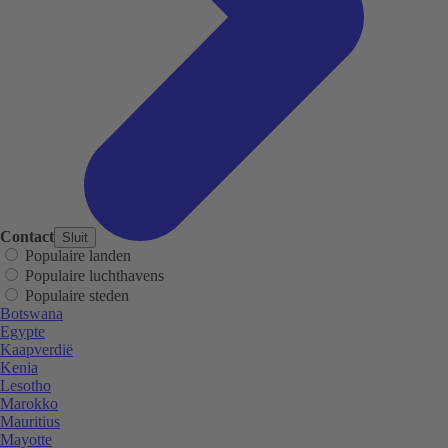
Contact
Sluit
Populaire landen
Populaire luchthavens
Populaire steden
Botswana
Egypte
Kaapverdië
Kenia
Lesotho
Marokko
Mauritius
Mayotte