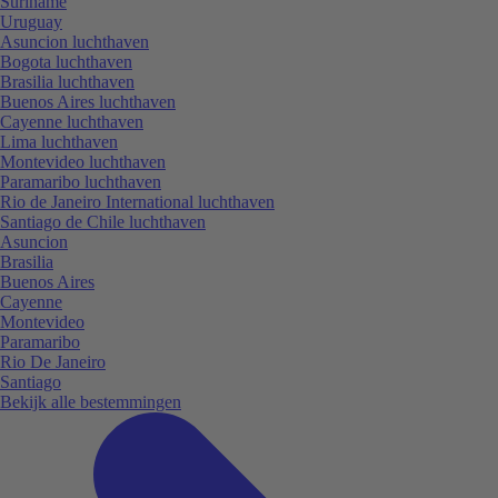
Suriname
Uruguay
Asuncion luchthaven
Bogota luchthaven
Brasilia luchthaven
Buenos Aires luchthaven
Cayenne luchthaven
Lima luchthaven
Montevideo luchthaven
Paramaribo luchthaven
Rio de Janeiro International luchthaven
Santiago de Chile luchthaven
Asuncion
Brasilia
Buenos Aires
Cayenne
Montevideo
Paramaribo
Rio De Janeiro
Santiago
Bekijk alle bestemmingen