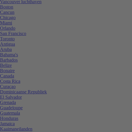
Vancouver luchthaven
Boston
Cancun
Chicago
Miami
Orlando
San Francisco
Toronto
Antigua
Aruba
Bahama's
Barbados
Belize
Bonaire
Canada
Costa Rica
Curaçao
Dominicaanse Republiek
El Salvador
Grenada
Guadeloupe
Guatemala
Honduras
Jamaica
Kaaimaneilanden