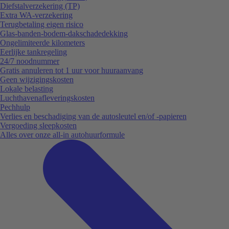
Diefstalverzekering (TP)
Extra WA-verzekering
Terugbetaling eigen risico
Glas-banden-bodem-dakschadedekking
Ongelimiteerde kilometers
Eerlijke tankregeling
24/7 noodnummer
Gratis annuleren tot 1 uur voor huuraanvang
Geen wijzigingskosten
Lokale belasting
Luchthavenafleveringskosten
Pechhulp
Verlies en beschadiging van de autosleutel en/of -papieren
Vergoeding sleepkosten
Alles over onze all-in autohuurformule