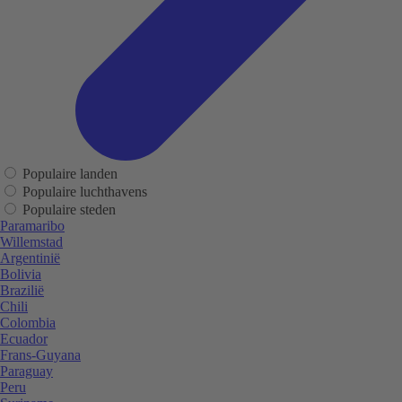
Populaire landen
Populaire luchthavens
Populaire steden
Paramaribo
Willemstad
Argentinië
Bolivia
Brazilië
Chili
Colombia
Ecuador
Frans-Guyana
Paraguay
Peru