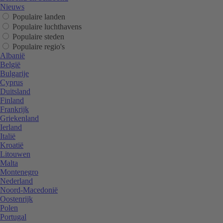
Nieuws
Populaire landen
Populaire luchthavens
Populaire steden
Populaire regio's
Albanië
België
Bulgarije
Cyprus
Duitsland
Finland
Frankrijk
Griekenland
Ierland
Italië
Kroatië
Litouwen
Malta
Montenegro
Nederland
Noord-Macedonië
Oostenrijk
Polen
Portugal