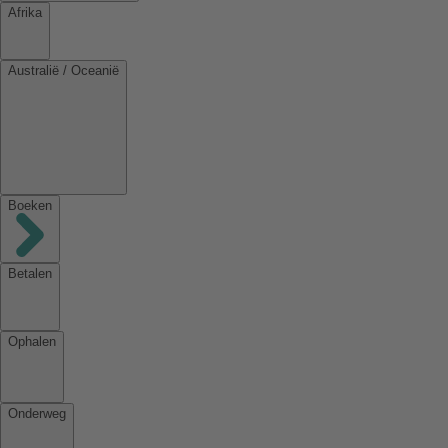
Afrika
Australië / Oceanië
Boeken
Betalen
Ophalen
Onderweg