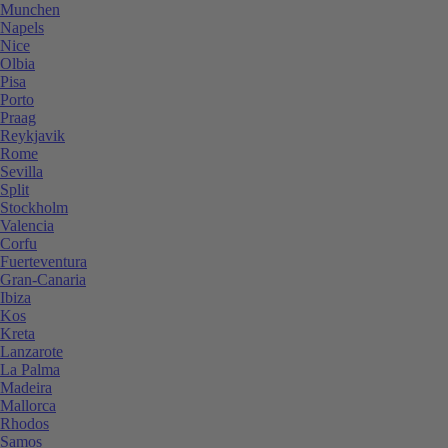
Munchen
Napels
Nice
Olbia
Pisa
Porto
Praag
Reykjavik
Rome
Sevilla
Split
Stockholm
Valencia
Corfu
Fuerteventura
Gran-Canaria
Ibiza
Kos
Kreta
Lanzarote
La Palma
Madeira
Mallorca
Rhodos
Samos