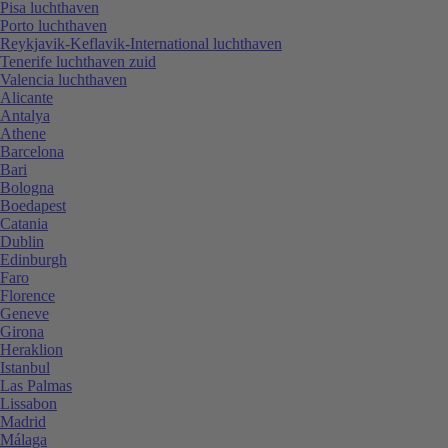
Pisa luchthaven
Porto luchthaven
Reykjavik-Keflavik-International luchthaven
Tenerife luchthaven zuid
Valencia luchthaven
Alicante
Antalya
Athene
Barcelona
Bari
Bologna
Boedapest
Catania
Dublin
Edinburgh
Faro
Florence
Geneve
Girona
Heraklion
Istanbul
Las Palmas
Lissabon
Madrid
Málaga