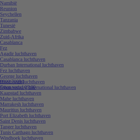
Namibië
Reunion
Seychellen
Tanzania
Tunesië
Zimbabwe
Zuid-Afrika
Casablanca
Fez
Agadir luchthaven
Casablanca luchthaven
Durban International luchthaven
Fez luchthaven
George luchthaven
0800 70094
Hoedspruit luchthaven
Open vanaf 09:00
Johannesburg International luchthaven
Kaapstad luchthaven
Mahe luchthaven
Marrakesh luchthaven
Mauritius luchthaven
Port Elizabeth luchthaven
Saint Denis luchthaven
Tanger luchthaven
Tunis Carthago luchthaven
Windhoek luchthaven