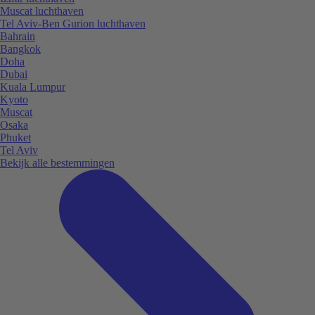
Muscat luchthaven
Tel Aviv-Ben Gurion luchthaven
Bahrain
Bangkok
Doha
Dubai
Kuala Lumpur
Kyoto
Muscat
Osaka
Phuket
Tel Aviv
Bekijk alle bestemmingen