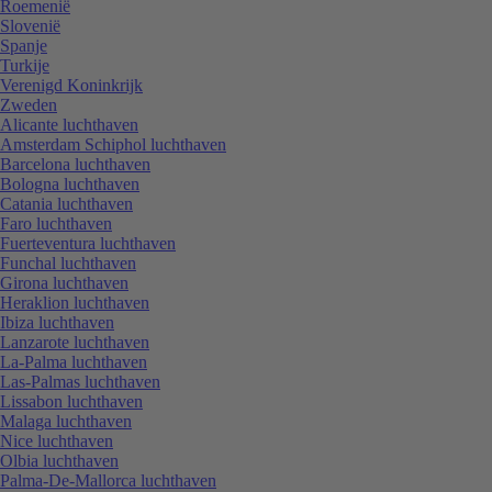
Roemenië
Slovenië
Spanje
Turkije
Verenigd Koninkrijk
Zweden
Alicante luchthaven
Amsterdam Schiphol luchthaven
Barcelona luchthaven
Bologna luchthaven
Catania luchthaven
Faro luchthaven
Fuerteventura luchthaven
Funchal luchthaven
Girona luchthaven
Heraklion luchthaven
Ibiza luchthaven
Lanzarote luchthaven
La-Palma luchthaven
Las-Palmas luchthaven
Lissabon luchthaven
Malaga luchthaven
Nice luchthaven
Olbia luchthaven
Palma-De-Mallorca luchthaven