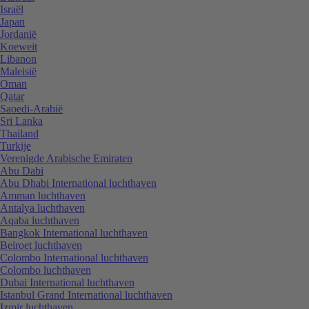
Israël
Japan
Jordanië
Koeweit
Libanon
Maleisië
Oman
Qatar
Saoedi-Arabië
Sri Lanka
Thailand
Turkije
Verenigde Arabische Emiraten
Abu Dabi
Abu Dhabi International luchthaven
Amman luchthaven
Antalya luchthaven
Aqaba luchthaven
Bangkok International luchthaven
Beiroet luchthaven
Colombo International luchthaven
Colombo luchthaven
Dubai International luchthaven
Istanbul Grand International luchthaven
Izmir luchthaven