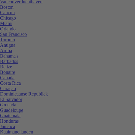
Vancouver luchthaven
Boston
Cancun
Chicago
Miami
Orlando
San Francisco
Toronto
Antigua
Aruba
Bahama's
Barbados
Belize
Bonaire
Canada
Costa Rica
Curaçao
Dominicaanse Republiek
El Salvador
Grenada
Guadeloupe
Guatemala
Honduras
Jamaica
Kaaimaneilanden