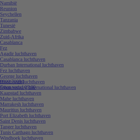
Namibië
Reunion
Seychellen
Tanzania
Tunesië
Zimbabwe
Zuid-Afrika
Casablanca
Fez
Agadir luchthaven
Casablanca luchthaven
Durban International luchthaven
Fez luchthaven
George luchthaven
0800 70094
Hoedspruit luchthaven
Open vanaf 09:00
Johannesburg International luchthaven
Kaapstad luchthaven
Mahe luchthaven
Marrakesh luchthaven
Mauritius luchthaven
Port Elizabeth luchthaven
Saint Denis luchthaven
Tanger luchthaven
Tunis Carthago luchthaven
Windhoek luchthaven