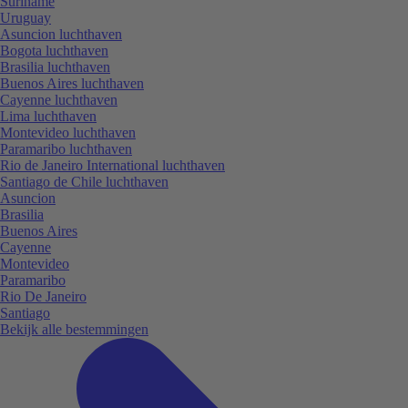
Suriname
Uruguay
Asuncion luchthaven
Bogota luchthaven
Brasilia luchthaven
Buenos Aires luchthaven
Cayenne luchthaven
Lima luchthaven
Montevideo luchthaven
Paramaribo luchthaven
Rio de Janeiro International luchthaven
Santiago de Chile luchthaven
Asuncion
Brasilia
Buenos Aires
Cayenne
Montevideo
Paramaribo
Rio De Janeiro
Santiago
Bekijk alle bestemmingen