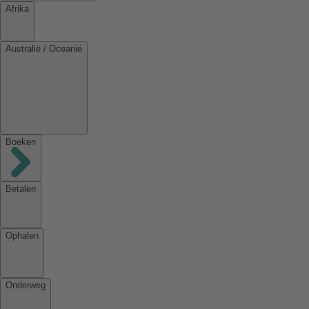
Afrika
Australië / Oceanië
Boeken
Betalen
Ophalen
Onderweg