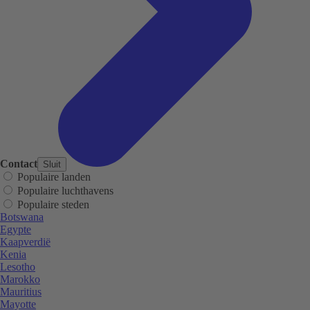
Contact
Sluit
Populaire landen
Populaire luchthavens
Populaire steden
Botswana
Egypte
Kaapverdië
Kenia
Lesotho
Marokko
Mauritius
Mayotte