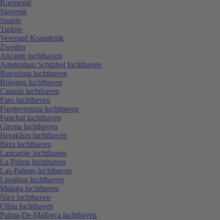
Roemenië
Slovenië
Spanje
Turkije
Verenigd Koninkrijk
Zweden
Alicante luchthaven
Amsterdam Schiphol luchthaven
Barcelona luchthaven
Bologna luchthaven
Catania luchthaven
Faro luchthaven
Fuerteventura luchthaven
Funchal luchthaven
Girona luchthaven
Heraklion luchthaven
Ibiza luchthaven
Lanzarote luchthaven
La-Palma luchthaven
Las-Palmas luchthaven
Lissabon luchthaven
Malaga luchthaven
Nice luchthaven
Olbia luchthaven
Palma-De-Mallorca luchthaven