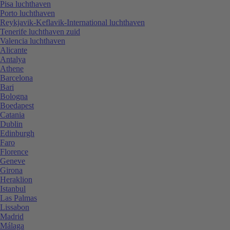
Pisa luchthaven
Porto luchthaven
Reykjavik-Keflavik-International luchthaven
Tenerife luchthaven zuid
Valencia luchthaven
Alicante
Antalya
Athene
Barcelona
Bari
Bologna
Boedapest
Catania
Dublin
Edinburgh
Faro
Florence
Geneve
Girona
Heraklion
Istanbul
Las Palmas
Lissabon
Madrid
Málaga