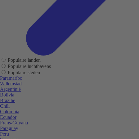
Populaire landen
Populaire luchthavens
Populaire steden
Paramaribo
Willemstad
Argentinië
Bolivia
Brazilië
Chili
Colombia
Ecuador
Frans-Guyana
Paraguay
Peru