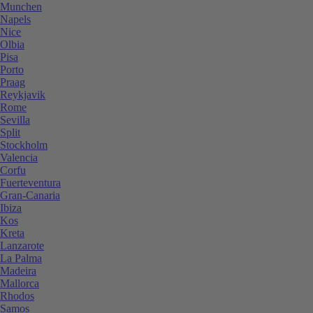
Munchen
Napels
Nice
Olbia
Pisa
Porto
Praag
Reykjavik
Rome
Sevilla
Split
Stockholm
Valencia
Corfu
Fuerteventura
Gran-Canaria
Ibiza
Kos
Kreta
Lanzarote
La Palma
Madeira
Mallorca
Rhodos
Samos