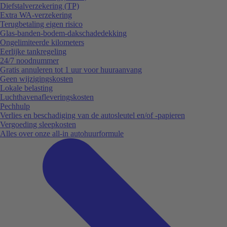
Diefstalverzekering (TP)
Extra WA-verzekering
Terugbetaling eigen risico
Glas-banden-bodem-dakschadedekking
Ongelimiteerde kilometers
Eerlijke tankregeling
24/7 noodnummer
Gratis annuleren tot 1 uur voor huuraanvang
Geen wijzigingskosten
Lokale belasting
Luchthavenafleveringskosten
Pechhulp
Verlies en beschadiging van de autosleutel en/of -papieren
Vergoeding sleepkosten
Alles over onze all-in autohuurformule