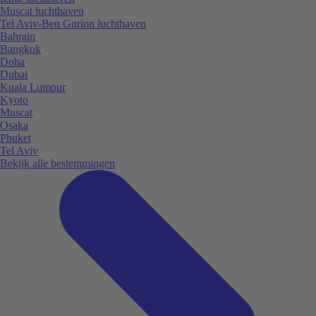
Muscat luchthaven
Tel Aviv-Ben Gurion luchthaven
Bahrain
Bangkok
Doha
Dubai
Kuala Lumpur
Kyoto
Muscat
Osaka
Phuket
Tel Aviv
Bekijk alle bestemmingen