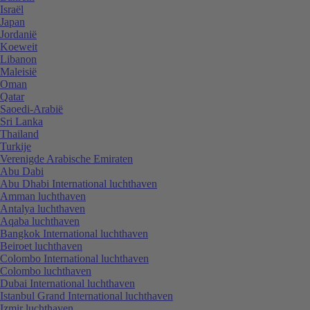
Israël
Japan
Jordanië
Koeweit
Libanon
Maleisië
Oman
Qatar
Saoedi-Arabië
Sri Lanka
Thailand
Turkije
Verenigde Arabische Emiraten
Abu Dabi
Abu Dhabi International luchthaven
Amman luchthaven
Antalya luchthaven
Aqaba luchthaven
Bangkok International luchthaven
Beiroet luchthaven
Colombo International luchthaven
Colombo luchthaven
Dubai International luchthaven
Istanbul Grand International luchthaven
Izmir luchthaven