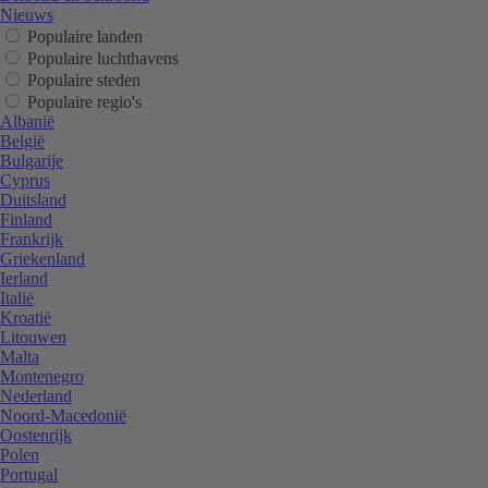
Nieuws
Populaire landen
Populaire luchthavens
Populaire steden
Populaire regio's
Albanië
België
Bulgarije
Cyprus
Duitsland
Finland
Frankrijk
Griekenland
Ierland
Italië
Kroatië
Litouwen
Malta
Montenegro
Nederland
Noord-Macedonië
Oostenrijk
Polen
Portugal