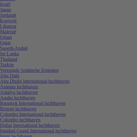
Israël
Japan
Jordanië
Koeweit
Libanon
Maleisië
Oman
Qatar
Saoedi-Arabië
Sri Lanka
Thailand
Turkije
Verenigde Arabische Emiraten
Abu Dabi
Abu Dhabi International luchthaven
Amman luchthaven
Antalya luchthaven
Aqaba luchthaven
Bangkok International luchthaven
Beiroet luchthaven
Colombo International luchthaven
Colombo luchthaven
Dubai International luchthaven
Istanbul Grand International luchthaven
Izmir luchthaven