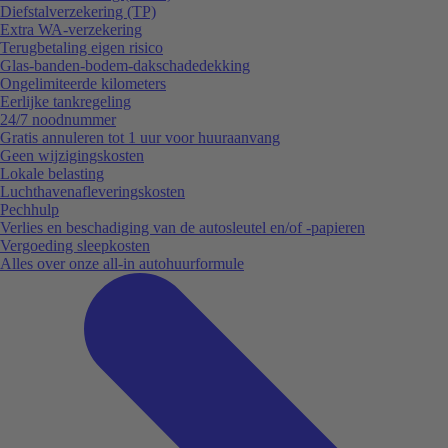
Diefstalverzekering (TP)
Extra WA-verzekering
Terugbetaling eigen risico
Glas-banden-bodem-dakschadedekking
Ongelimiteerde kilometers
Eerlijke tankregeling
24/7 noodnummer
Gratis annuleren tot 1 uur voor huuraanvang
Geen wijzigingskosten
Lokale belasting
Luchthavenafleveringskosten
Pechhulp
Verlies en beschadiging van de autosleutel en/of -papieren
Vergoeding sleepkosten
Alles over onze all-in autohuurformule