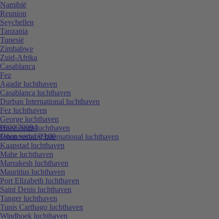
Namibië
Reunion
Seychellen
Tanzania
Tunesië
Zimbabwe
Zuid-Afrika
Casablanca
Fez
Agadir luchthaven
Casablanca luchthaven
Durban International luchthaven
Fez luchthaven
George luchthaven
0800 70094
Hoedspruit luchthaven
Open vanaf 09:00
Johannesburg International luchthaven
Kaapstad luchthaven
Mahe luchthaven
Marrakesh luchthaven
Mauritius luchthaven
Port Elizabeth luchthaven
Saint Denis luchthaven
Tanger luchthaven
Tunis Carthago luchthaven
Windhoek luchthaven