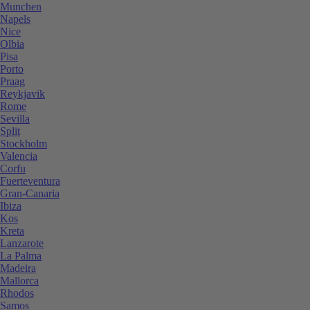
Munchen
Napels
Nice
Olbia
Pisa
Porto
Praag
Reykjavik
Rome
Sevilla
Split
Stockholm
Valencia
Corfu
Fuerteventura
Gran-Canaria
Ibiza
Kos
Kreta
Lanzarote
La Palma
Madeira
Mallorca
Rhodos
Samos