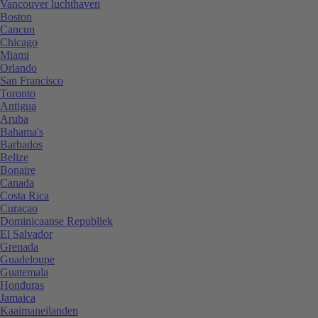
Vancouver luchthaven
Boston
Cancun
Chicago
Miami
Orlando
San Francisco
Toronto
Antigua
Aruba
Bahama's
Barbados
Belize
Bonaire
Canada
Costa Rica
Curaçao
Dominicaanse Republiek
El Salvador
Grenada
Guadeloupe
Guatemala
Honduras
Jamaica
Kaaimaneilanden