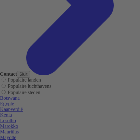
Contact
Sluit
Populaire landen
Populaire luchthavens
Populaire steden
Botswana
Egypte
Kaapverdië
Kenia
Lesotho
Marokko
Mauritius
Mayotte