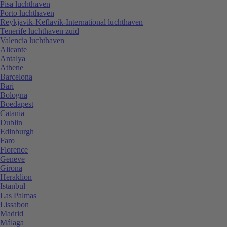
Pisa luchthaven
Porto luchthaven
Reykjavik-Keflavik-International luchthaven
Tenerife luchthaven zuid
Valencia luchthaven
Alicante
Antalya
Athene
Barcelona
Bari
Bologna
Boedapest
Catania
Dublin
Edinburgh
Faro
Florence
Geneve
Girona
Heraklion
Istanbul
Las Palmas
Lissabon
Madrid
Málaga