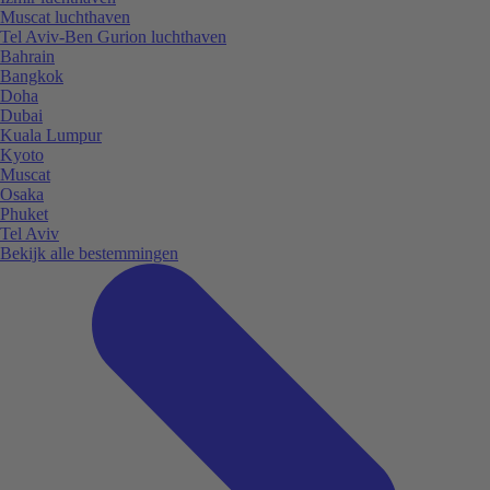
Muscat luchthaven
Tel Aviv-Ben Gurion luchthaven
Bahrain
Bangkok
Doha
Dubai
Kuala Lumpur
Kyoto
Muscat
Osaka
Phuket
Tel Aviv
Bekijk alle bestemmingen