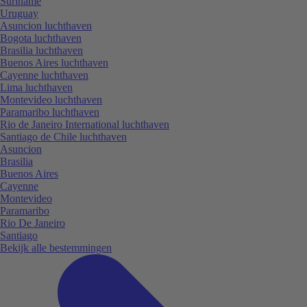
Suriname
Uruguay
Asuncion luchthaven
Bogota luchthaven
Brasilia luchthaven
Buenos Aires luchthaven
Cayenne luchthaven
Lima luchthaven
Montevideo luchthaven
Paramaribo luchthaven
Rio de Janeiro International luchthaven
Santiago de Chile luchthaven
Asuncion
Brasilia
Buenos Aires
Cayenne
Montevideo
Paramaribo
Rio De Janeiro
Santiago
Bekijk alle bestemmingen