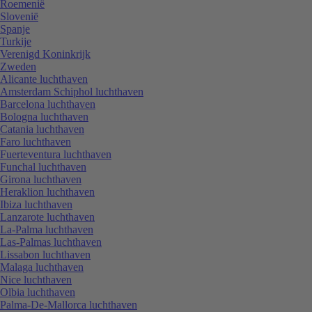
Roemenië
Slovenië
Spanje
Turkije
Verenigd Koninkrijk
Zweden
Alicante luchthaven
Amsterdam Schiphol luchthaven
Barcelona luchthaven
Bologna luchthaven
Catania luchthaven
Faro luchthaven
Fuerteventura luchthaven
Funchal luchthaven
Girona luchthaven
Heraklion luchthaven
Ibiza luchthaven
Lanzarote luchthaven
La-Palma luchthaven
Las-Palmas luchthaven
Lissabon luchthaven
Malaga luchthaven
Nice luchthaven
Olbia luchthaven
Palma-De-Mallorca luchthaven