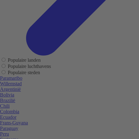
Populaire landen
Populaire luchthavens
Populaire steden
Paramaribo
Willemstad
Argentinië
Bolivia
Brazilië
Chili
Colombia
Ecuador
Frans-Guyana
Paraguay
Peru