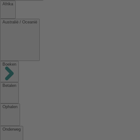
Afrika
Australië / Oceanië
Boeken
Betalen
Ophalen
Onderweg