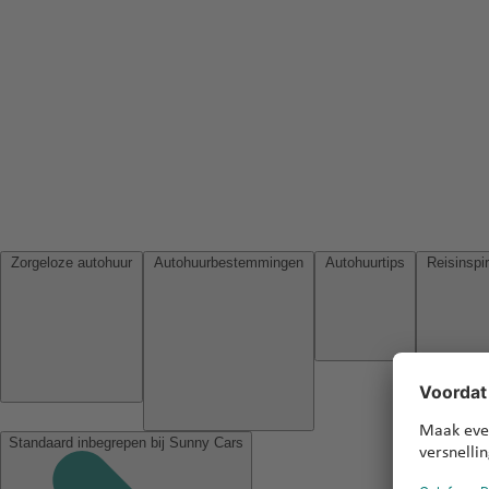
Zorgeloze autohuur
Autohuurbestemmingen
Autohuurtips
Standaard inbegrepen bij Sunny Cars