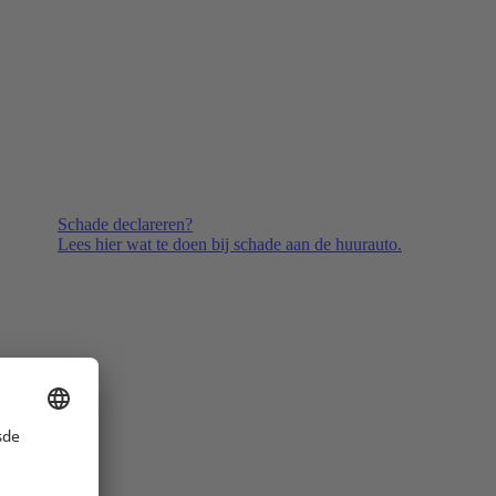
Schade declareren?
Lees hier wat te doen bij schade aan de huurauto.