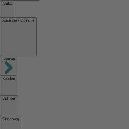
Afrika
Australië / Oceanië
Boeken
Betalen
Ophalen
Onderweg