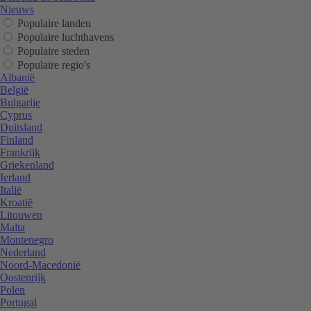
Nieuws
Populaire landen
Populaire luchthavens
Populaire steden
Populaire regio's
Albanië
België
Bulgarije
Cyprus
Duitsland
Finland
Frankrijk
Griekenland
Ierland
Italië
Kroatië
Litouwen
Malta
Montenegro
Nederland
Noord-Macedonië
Oostenrijk
Polen
Portugal