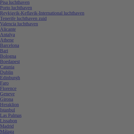
Pisa luchthaven
Porto luchthaven
Reykjavik-Keflavik-International luchthaven
Tenerife luchthaven zuid
Valencia luchthaven
Alicante
Antalya
Athene
Barcelona
Bari
Bologna
Boedapest
Catania
Dublin
Edinburgh
Faro
Florence
Geneve
Girona
Heraklion
Istanbul
Las Palmas
Lissabon
Madrid
Málaga