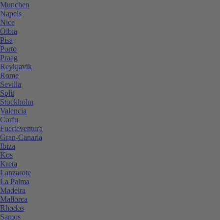
Munchen
Napels
Nice
Olbia
Pisa
Porto
Praag
Reykjavik
Rome
Sevilla
Split
Stockholm
Valencia
Corfu
Fuerteventura
Gran-Canaria
Ibiza
Kos
Kreta
Lanzarote
La Palma
Madeira
Mallorca
Rhodos
Samos