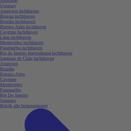
Suriname
Uruguay
Asuncion luchthaven
Bogota luchthaven
Brasilia luchthaven
Buenos Aires luchthaven
Cayenne luchthaven
Lima luchthaven
Montevideo luchthaven
Paramaribo luchthaven
Rio de Janeiro International luchthaven
Santiago de Chile luchthaven
Asuncion
Brasilia
Buenos Aires
Cayenne
Montevideo
Paramaribo
Rio De Janeiro
Santiago
Bekijk alle bestemmingen