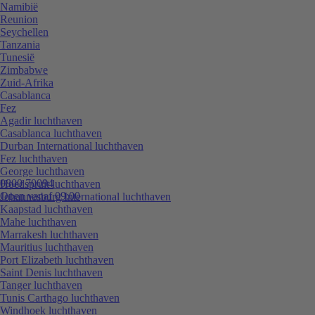
Namibië
Reunion
Seychellen
Tanzania
Tunesië
Zimbabwe
Zuid-Afrika
Casablanca
Fez
Agadir luchthaven
Casablanca luchthaven
Durban International luchthaven
Fez luchthaven
George luchthaven
0800 70094
Hoedspruit luchthaven
Open vanaf 09:00
Johannesburg International luchthaven
Kaapstad luchthaven
Mahe luchthaven
Marrakesh luchthaven
Mauritius luchthaven
Port Elizabeth luchthaven
Saint Denis luchthaven
Tanger luchthaven
Tunis Carthago luchthaven
Windhoek luchthaven