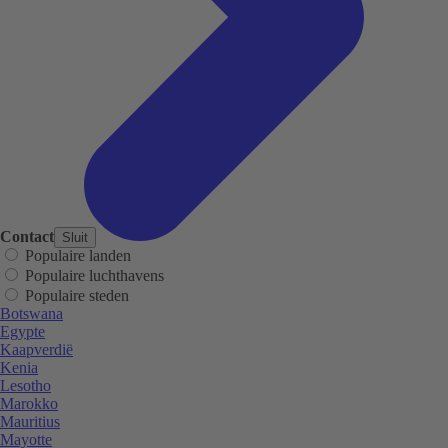
Contact
Sluit
Populaire landen
Populaire luchthavens
Populaire steden
Botswana
Egypte
Kaapverdië
Kenia
Lesotho
Marokko
Mauritius
Mayotte