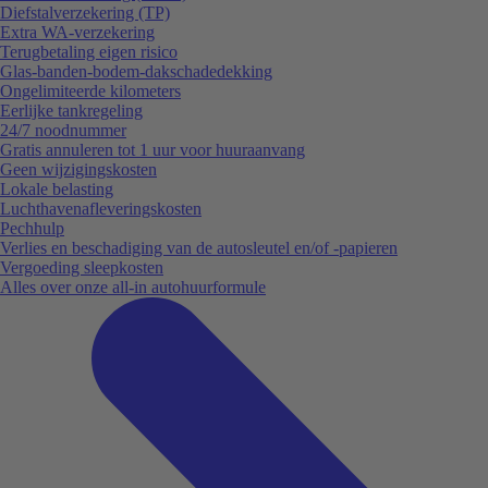
Diefstalverzekering (TP)
Extra WA-verzekering
Terugbetaling eigen risico
Glas-banden-bodem-dakschadedekking
Ongelimiteerde kilometers
Eerlijke tankregeling
24/7 noodnummer
Gratis annuleren tot 1 uur voor huuraanvang
Geen wijzigingskosten
Lokale belasting
Luchthavenafleveringskosten
Pechhulp
Verlies en beschadiging van de autosleutel en/of -papieren
Vergoeding sleepkosten
Alles over onze all-in autohuurformule