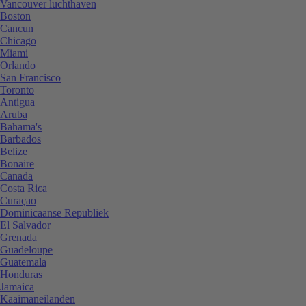
Vancouver luchthaven
Boston
Cancun
Chicago
Miami
Orlando
San Francisco
Toronto
Antigua
Aruba
Bahama's
Barbados
Belize
Bonaire
Canada
Costa Rica
Curaçao
Dominicaanse Republiek
El Salvador
Grenada
Guadeloupe
Guatemala
Honduras
Jamaica
Kaaimaneilanden