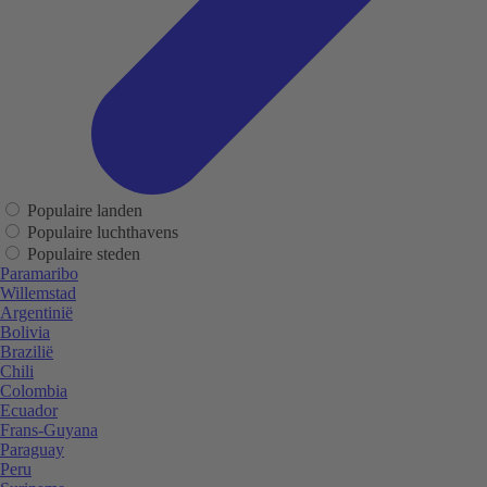
Populaire landen
Populaire luchthavens
Populaire steden
Paramaribo
Willemstad
Argentinië
Bolivia
Brazilië
Chili
Colombia
Ecuador
Frans-Guyana
Paraguay
Peru