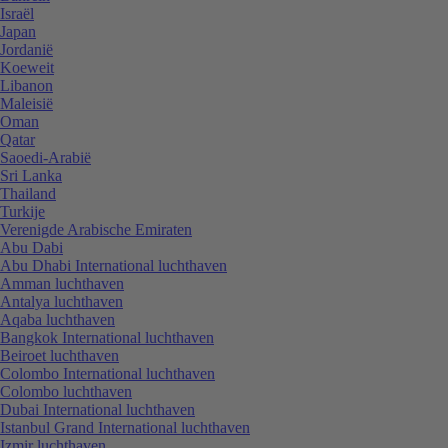
Israël
Japan
Jordanië
Koeweit
Libanon
Maleisië
Oman
Qatar
Saoedi-Arabië
Sri Lanka
Thailand
Turkije
Verenigde Arabische Emiraten
Abu Dabi
Abu Dhabi International luchthaven
Amman luchthaven
Antalya luchthaven
Aqaba luchthaven
Bangkok International luchthaven
Beiroet luchthaven
Colombo International luchthaven
Colombo luchthaven
Dubai International luchthaven
Istanbul Grand International luchthaven
Izmir luchthaven