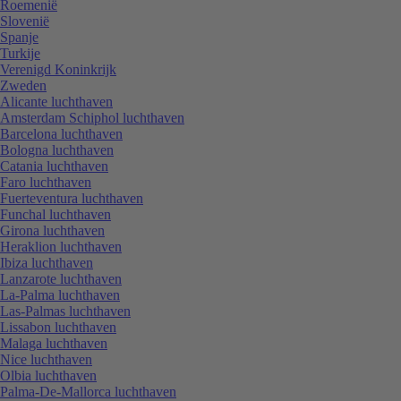
Roemenië
Slovenië
Spanje
Turkije
Verenigd Koninkrijk
Zweden
Alicante luchthaven
Amsterdam Schiphol luchthaven
Barcelona luchthaven
Bologna luchthaven
Catania luchthaven
Faro luchthaven
Fuerteventura luchthaven
Funchal luchthaven
Girona luchthaven
Heraklion luchthaven
Ibiza luchthaven
Lanzarote luchthaven
La-Palma luchthaven
Las-Palmas luchthaven
Lissabon luchthaven
Malaga luchthaven
Nice luchthaven
Olbia luchthaven
Palma-De-Mallorca luchthaven