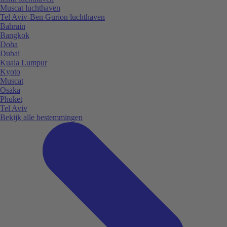
Muscat luchthaven
Tel Aviv-Ben Gurion luchthaven
Bahrain
Bangkok
Doha
Dubai
Kuala Lumpur
Kyoto
Muscat
Osaka
Phuket
Tel Aviv
Bekijk alle bestemmingen