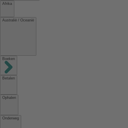
Afrika
Australië / Oceanië
Boeken
Betalen
Ophalen
Onderweg