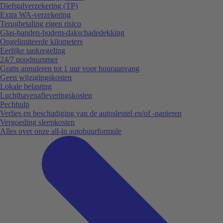
Diefstalverzekering (TP)
Extra WA-verzekering
Terugbetaling eigen risico
Glas-banden-bodem-dakschadedekking
Ongelimiteerde kilometers
Eerlijke tankregeling
24/7 noodnummer
Gratis annuleren tot 1 uur voor huuraanvang
Geen wijzigingskosten
Lokale belasting
Luchthavenafleveringskosten
Pechhulp
Verlies en beschadiging van de autosleutel en/of -papieren
Vergoeding sleepkosten
Alles over onze all-in autohuurformule