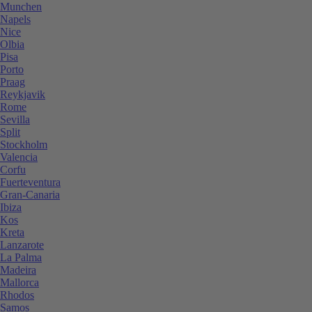
Munchen
Napels
Nice
Olbia
Pisa
Porto
Praag
Reykjavik
Rome
Sevilla
Split
Stockholm
Valencia
Corfu
Fuerteventura
Gran-Canaria
Ibiza
Kos
Kreta
Lanzarote
La Palma
Madeira
Mallorca
Rhodos
Samos