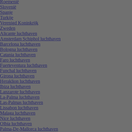
Roemenië
Slovenië
Spanje
Turkije
Verenigd Koninkrijk
Zweden
Alicante luchthaven
Amsterdam Schiphol luchthaven
Barcelona luchthaven
Bologna luchthaven
Catania luchthaven
Faro luchthaven
Fuerteventura luchthaven
Funchal luchthaven
Girona luchthaven
Heraklion luchthaven
Ibiza luchthaven
Lanzarote luchthaven
La-Palma luchthaven
Las-Palmas luchthaven
Lissabon luchthaven
Malaga luchthaven
Nice luchthaven
Olbia luchthaven
Palma-De-Mallorca luchthaven