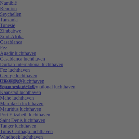
Namibië
Reunion
Seychellen
Tanzania
Tunesië
Zimbabwe
Zuid-Afrika
Casablanca
Fez
Agadir luchthaven
Casablanca luchthaven
Durban International luchthaven
Fez luchthaven
George luchthaven
0800 70094
Hoedspruit luchthaven
Open vanaf 09:00
Johannesburg International luchthaven
Kaapstad luchthaven
Mahe luchthaven
Marrakesh luchthaven
Mauritius luchthaven
Port Elizabeth luchthaven
Saint Denis luchthaven
Tanger luchthaven
Tunis Carthago luchthaven
Windhoek luchthaven