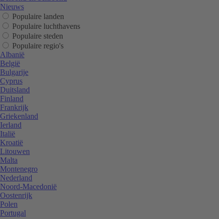
Nieuws
Populaire landen
Populaire luchthavens
Populaire steden
Populaire regio's
Albanië
België
Bulgarije
Cyprus
Duitsland
Finland
Frankrijk
Griekenland
Ierland
Italië
Kroatië
Litouwen
Malta
Montenegro
Nederland
Noord-Macedonië
Oostenrijk
Polen
Portugal