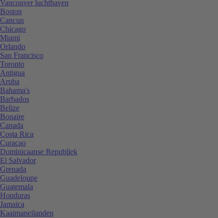
Vancouver luchthaven
Boston
Cancun
Chicago
Miami
Orlando
San Francisco
Toronto
Antigua
Aruba
Bahama's
Barbados
Belize
Bonaire
Canada
Costa Rica
Curaçao
Dominicaanse Republiek
El Salvador
Grenada
Guadeloupe
Guatemala
Honduras
Jamaica
Kaaimaneilanden