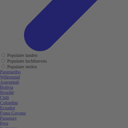
Populaire landen
Populaire luchthavens
Populaire steden
Paramaribo
Willemstad
Argentinië
Bolivia
Brazilië
Chili
Colombia
Ecuador
Frans-Guyana
Paraguay
Peru