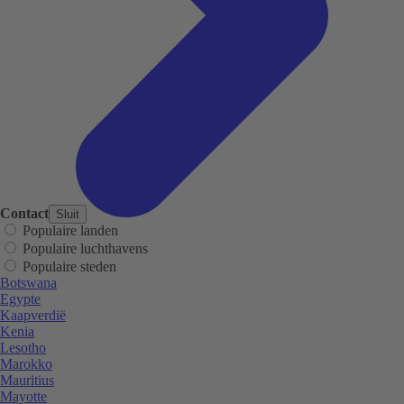
Contact
Sluit
Populaire landen
Populaire luchthavens
Populaire steden
Botswana
Egypte
Kaapverdië
Kenia
Lesotho
Marokko
Mauritius
Mayotte