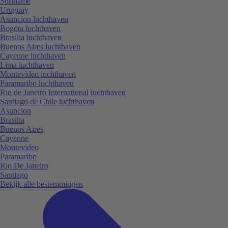
Suriname
Uruguay
Asuncion luchthaven
Bogota luchthaven
Brasilia luchthaven
Buenos Aires luchthaven
Cayenne luchthaven
Lima luchthaven
Montevideo luchthaven
Paramaribo luchthaven
Rio de Janeiro International luchthaven
Santiago de Chile luchthaven
Asuncion
Brasilia
Buenos Aires
Cayenne
Montevideo
Paramaribo
Rio De Janeiro
Santiago
Bekijk alle bestemmingen