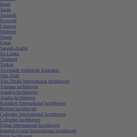
Israël
Japan
Jordanië
Koeweit
Libanon
Maleisië
Oman
Qatar
Saoedi-Arabië
Sri Lanka
Thailand
Turkije
Verenigde Arabische Emiraten
Abu Dabi
Abu Dhabi International luchthaven
Amman luchthaven
Antalya luchthaven
Aqaba luchthaven
Bangkok International luchthaven
Beiroet luchthaven
Colombo International luchthaven
Colombo luchthaven
Dubai International luchthaven
Istanbul Grand International luchthaven
Izmir luchthaven