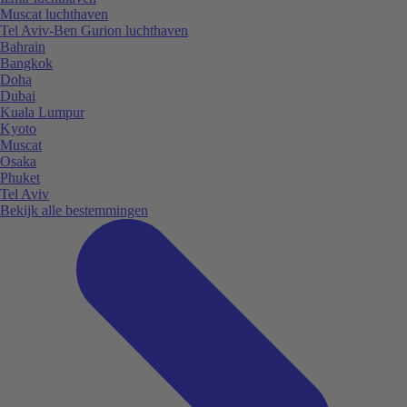
Muscat luchthaven
Tel Aviv-Ben Gurion luchthaven
Bahrain
Bangkok
Doha
Dubai
Kuala Lumpur
Kyoto
Muscat
Osaka
Phuket
Tel Aviv
Bekijk alle bestemmingen