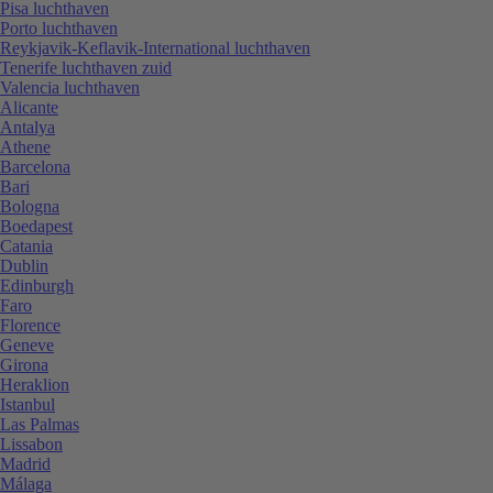
Pisa luchthaven
Porto luchthaven
Reykjavik-Keflavik-International luchthaven
Tenerife luchthaven zuid
Valencia luchthaven
Alicante
Antalya
Athene
Barcelona
Bari
Bologna
Boedapest
Catania
Dublin
Edinburgh
Faro
Florence
Geneve
Girona
Heraklion
Istanbul
Las Palmas
Lissabon
Madrid
Málaga