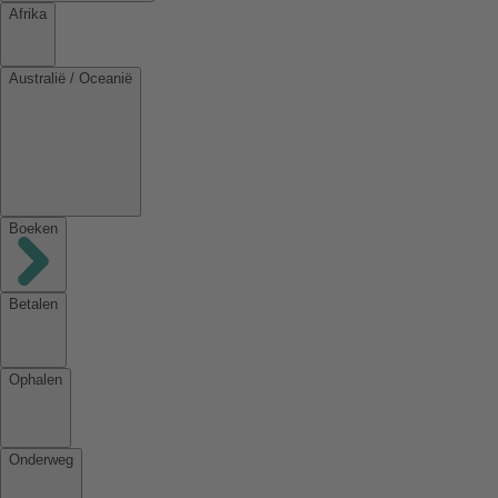
Afrika
Australië / Oceanië
Boeken
Betalen
Ophalen
Onderweg