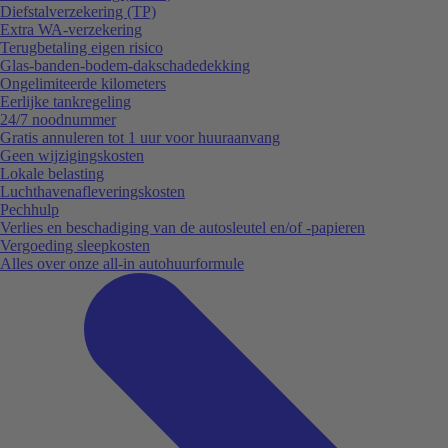
Diefstalverzekering (TP)
Extra WA-verzekering
Terugbetaling eigen risico
Glas-banden-bodem-dakschadedekking
Ongelimiteerde kilometers
Eerlijke tankregeling
24/7 noodnummer
Gratis annuleren tot 1 uur voor huuraanvang
Geen wijzigingskosten
Lokale belasting
Luchthavenafleveringskosten
Pechhulp
Verlies en beschadiging van de autosleutel en/of -papieren
Vergoeding sleepkosten
Alles over onze all-in autohuurformule