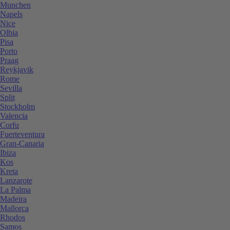
Munchen
Napels
Nice
Olbia
Pisa
Porto
Praag
Reykjavik
Rome
Sevilla
Split
Stockholm
Valencia
Corfu
Fuerteventura
Gran-Canaria
Ibiza
Kos
Kreta
Lanzarote
La Palma
Madeira
Mallorca
Rhodos
Samos