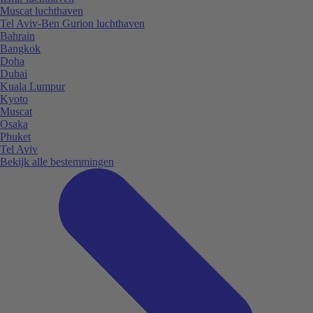
Muscat luchthaven
Tel Aviv-Ben Gurion luchthaven
Bahrain
Bangkok
Doha
Dubai
Kuala Lumpur
Kyoto
Muscat
Osaka
Phuket
Tel Aviv
Bekijk alle bestemmingen