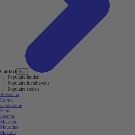
Contact
Sluit
Populaire landen
Populaire luchthavens
Populaire steden
Botswana
Egypte
Kaapverdië
Kenia
Lesotho
Marokko
Mauritius
Mayotte