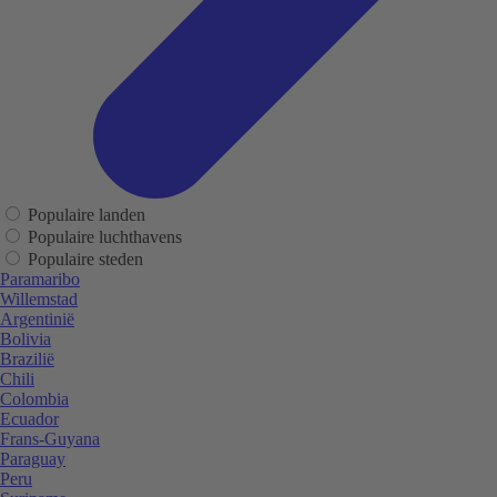
Populaire landen
Populaire luchthavens
Populaire steden
Paramaribo
Willemstad
Argentinië
Bolivia
Brazilië
Chili
Colombia
Ecuador
Frans-Guyana
Paraguay
Peru