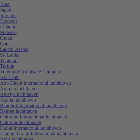
Israël
Japan
Jordanië
Koeweit
Libanon
Maleisië
Oman
Qatar
Saoedi-Arabië
Sri Lanka
Thailand
Turkije
Verenigde Arabische Emiraten
Abu Dabi
Abu Dhabi International luchthaven
Amman luchthaven
Antalya luchthaven
Aqaba luchthaven
Bangkok International luchthaven
Beiroet luchthaven
Colombo International luchthaven
Colombo luchthaven
Dubai International luchthaven
Istanbul Grand International luchthaven
Izmir luchthaven