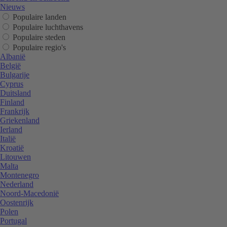
Nieuws
Populaire landen
Populaire luchthavens
Populaire steden
Populaire regio's
Albanië
België
Bulgarije
Cyprus
Duitsland
Finland
Frankrijk
Griekenland
Ierland
Italië
Kroatië
Litouwen
Malta
Montenegro
Nederland
Noord-Macedonië
Oostenrijk
Polen
Portugal