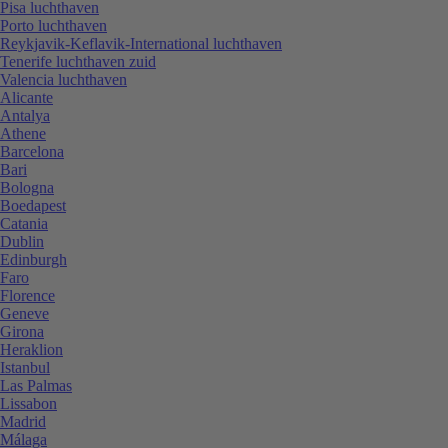
Pisa luchthaven
Porto luchthaven
Reykjavik-Keflavik-International luchthaven
Tenerife luchthaven zuid
Valencia luchthaven
Alicante
Antalya
Athene
Barcelona
Bari
Bologna
Boedapest
Catania
Dublin
Edinburgh
Faro
Florence
Geneve
Girona
Heraklion
Istanbul
Las Palmas
Lissabon
Madrid
Málaga