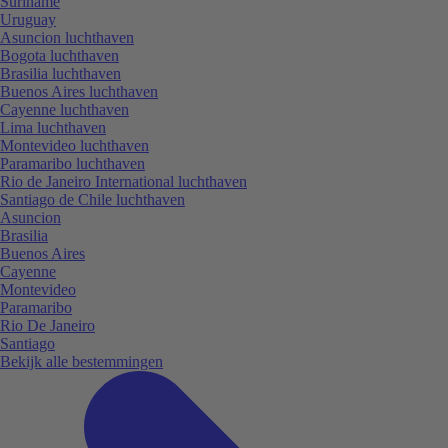
Suriname
Uruguay
Asuncion luchthaven
Bogota luchthaven
Brasilia luchthaven
Buenos Aires luchthaven
Cayenne luchthaven
Lima luchthaven
Montevideo luchthaven
Paramaribo luchthaven
Rio de Janeiro International luchthaven
Santiago de Chile luchthaven
Asuncion
Brasilia
Buenos Aires
Cayenne
Montevideo
Paramaribo
Rio De Janeiro
Santiago
Bekijk alle bestemmingen