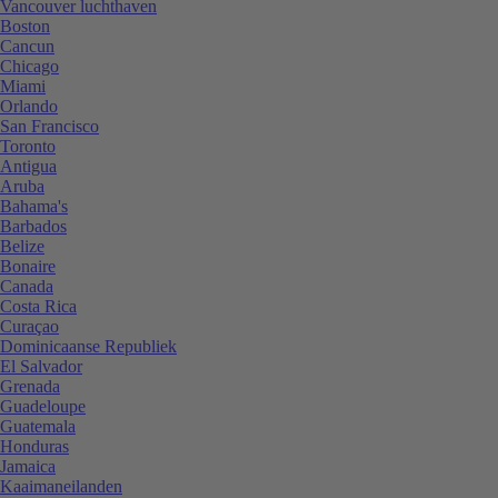
Vancouver luchthaven
Boston
Cancun
Chicago
Miami
Orlando
San Francisco
Toronto
Antigua
Aruba
Bahama's
Barbados
Belize
Bonaire
Canada
Costa Rica
Curaçao
Dominicaanse Republiek
El Salvador
Grenada
Guadeloupe
Guatemala
Honduras
Jamaica
Kaaimaneilanden