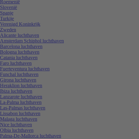
Roemenië
Slovenië
Spanje
Turkije
Verenigd Koninkrijk
Zweden
Alicante luchthaven
Amsterdam Schiphol luchthaven
Barcelona luchthaven
Bologna luchthaven
Catania luchthaven
Faro luchthaven
Fuerteventura luchthaven
Funchal luchthaven
Girona luchthaven
Heraklion luchthaven
Ibiza luchthaven
Lanzarote luchthaven
La-Palma luchthaven
Las-Palmas luchthaven
Lissabon luchthaven
Malaga luchthaven
Nice luchthaven
Olbia luchthaven
Palma-De-Mallorca luchthaven