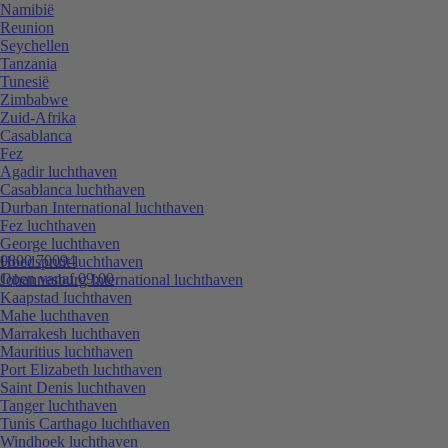
Namibië
Reunion
Seychellen
Tanzania
Tunesië
Zimbabwe
Zuid-Afrika
Casablanca
Fez
Agadir luchthaven
Casablanca luchthaven
Durban International luchthaven
Fez luchthaven
George luchthaven
0800 70094
Hoedspruit luchthaven
Open vanaf 09:00
Johannesburg International luchthaven
Kaapstad luchthaven
Mahe luchthaven
Marrakesh luchthaven
Mauritius luchthaven
Port Elizabeth luchthaven
Saint Denis luchthaven
Tanger luchthaven
Tunis Carthago luchthaven
Windhoek luchthaven