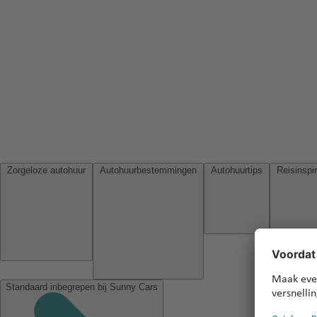
Zorgeloze autohuur
Autohuurbestemmingen
Autohuurtips
Standaard inbegrepen bij Sunny Cars