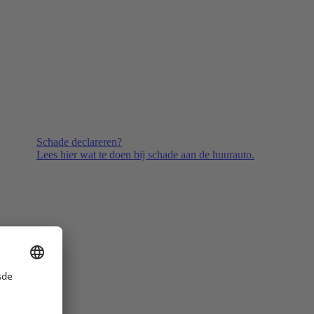
Schade declareren?
Lees hier wat te doen bij schade aan de huurauto.