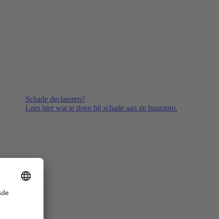
Schade declareren?
Lees hier wat te doen bij schade aan de huurauto.