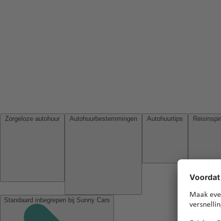
Zorgeloze autohuur
Autohuurbestemmingen
Autohuurtips
Standaard inbegrepen bij Sunny Cars