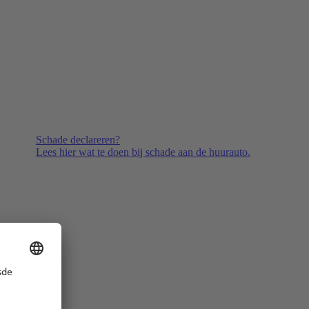
Schade declareren?
Lees hier wat te doen bij schade aan de huurauto.