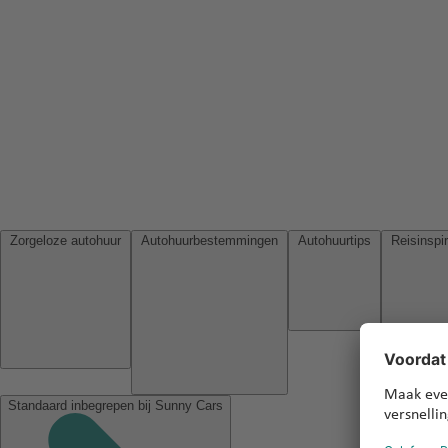
Zorgeloze autohuur
Autohuurbestemmingen
Autohuurtips
Standaard inbegrepen bij Sunny Cars