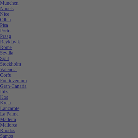
Munchen
Napels
Nice
Olbia
Pisa
Porto
Praag
Reykjavik
Rome
Sevilla
Split
Stockholm
Valencia
Corfu
Fuerteventura
Gran-Canaria
Ibiza
Kos
Kreta
Lanzarote
La Palma
Madeira
Mallorca
Rhodos
Samos