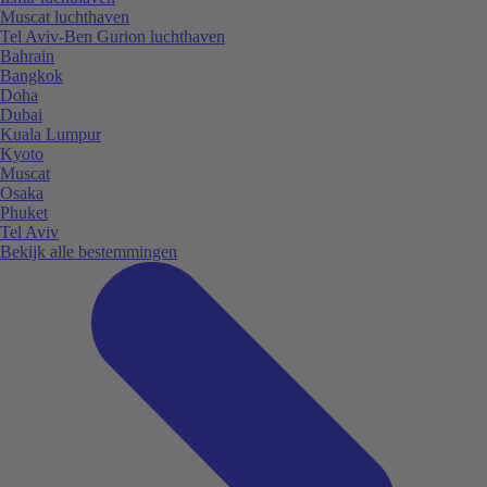
Muscat luchthaven
Tel Aviv-Ben Gurion luchthaven
Bahrain
Bangkok
Doha
Dubai
Kuala Lumpur
Kyoto
Muscat
Osaka
Phuket
Tel Aviv
Bekijk alle bestemmingen