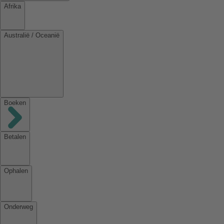
Afrika
Australië / Oceanië
Boeken
Betalen
Ophalen
Onderweg