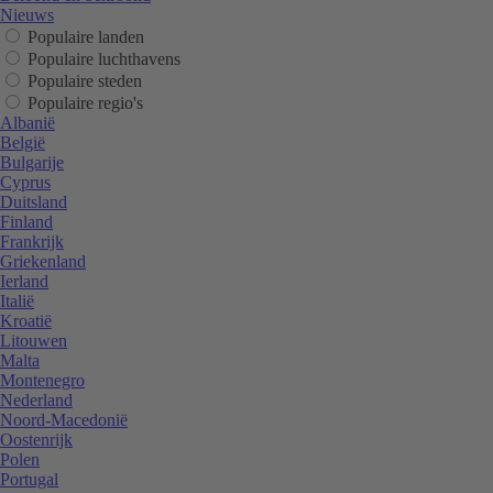
Nieuws
Populaire landen
Populaire luchthavens
Populaire steden
Populaire regio's
Albanië
België
Bulgarije
Cyprus
Duitsland
Finland
Frankrijk
Griekenland
Ierland
Italië
Kroatië
Litouwen
Malta
Montenegro
Nederland
Noord-Macedonië
Oostenrijk
Polen
Portugal