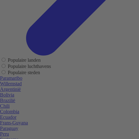
Populaire landen
Populaire luchthavens
Populaire steden
Paramaribo
Willemstad
Argentinië
Bolivia
Brazilië
Chili
Colombia
Ecuador
Frans-Guyana
Paraguay
Peru