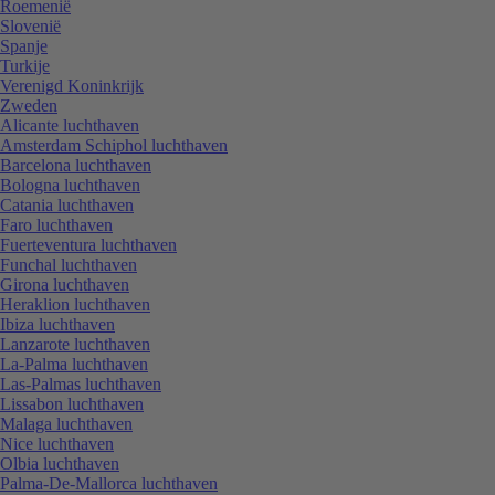
Roemenië
Slovenië
Spanje
Turkije
Verenigd Koninkrijk
Zweden
Alicante luchthaven
Amsterdam Schiphol luchthaven
Barcelona luchthaven
Bologna luchthaven
Catania luchthaven
Faro luchthaven
Fuerteventura luchthaven
Funchal luchthaven
Girona luchthaven
Heraklion luchthaven
Ibiza luchthaven
Lanzarote luchthaven
La-Palma luchthaven
Las-Palmas luchthaven
Lissabon luchthaven
Malaga luchthaven
Nice luchthaven
Olbia luchthaven
Palma-De-Mallorca luchthaven