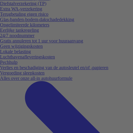
Diefstalverzekering (TP)
Extra WA-verzekering
Terugbetaling eigen risico
Glas-banden-bodem-dakschadedekking
Ongelimiteerde kilometers
Eerlijke tankregeling
24/7 noodnummer
Gratis annuleren tot 1 uur voor huuraanvang
Geen wijzigingskosten
Lokale belasting
Luchthavenafleveringskosten
Pechhulp
Verlies en beschadiging van de autosleutel en/of -papieren
Vergoeding sleepkosten
Alles over onze all-in autohuurformule