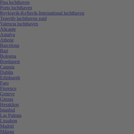
Pisa luchthaven
Porto luchthaven
Reykjavik-Keflavik-International luchthaven
Tenerife luchthaven zuid
Valencia luchthaven
Alicante
Antalya
Athene
Barcelona
Bari
Bologna
Boedapest
Catania
Dublin
Edinburgh
Faro
Florence
Geneve
Girona
Heraklion
Istanbul
Las Palmas
Lissabon
Madrid
Málaga