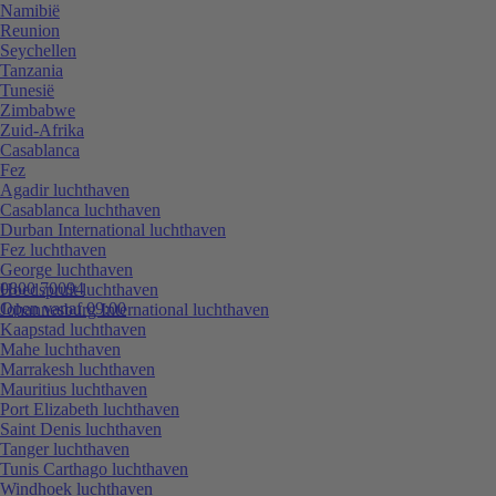
Namibië
Reunion
Seychellen
Tanzania
Tunesië
Zimbabwe
Zuid-Afrika
Casablanca
Fez
Agadir luchthaven
Casablanca luchthaven
Durban International luchthaven
Fez luchthaven
George luchthaven
0800 70094
Hoedspruit luchthaven
Open vanaf 09:00
Johannesburg International luchthaven
Kaapstad luchthaven
Mahe luchthaven
Marrakesh luchthaven
Mauritius luchthaven
Port Elizabeth luchthaven
Saint Denis luchthaven
Tanger luchthaven
Tunis Carthago luchthaven
Windhoek luchthaven