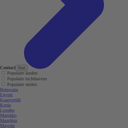
Contact
Sluit
Populaire landen
Populaire luchthavens
Populaire steden
Botswana
Egypte
Kaapverdië
Kenia
Lesotho
Marokko
Mauritius
Mayotte