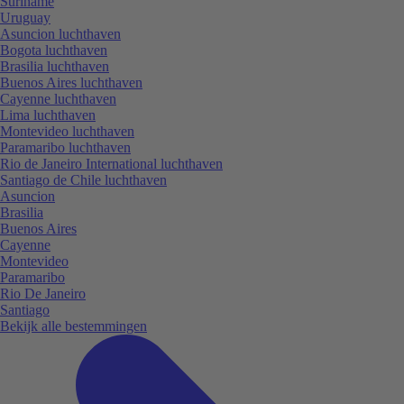
Suriname
Uruguay
Asuncion luchthaven
Bogota luchthaven
Brasilia luchthaven
Buenos Aires luchthaven
Cayenne luchthaven
Lima luchthaven
Montevideo luchthaven
Paramaribo luchthaven
Rio de Janeiro International luchthaven
Santiago de Chile luchthaven
Asuncion
Brasilia
Buenos Aires
Cayenne
Montevideo
Paramaribo
Rio De Janeiro
Santiago
Bekijk alle bestemmingen