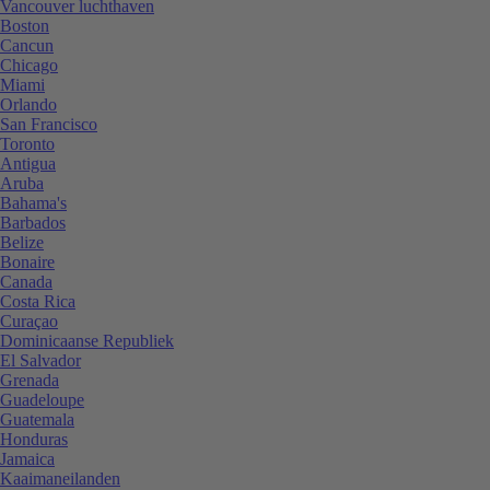
Vancouver luchthaven
Boston
Cancun
Chicago
Miami
Orlando
San Francisco
Toronto
Antigua
Aruba
Bahama's
Barbados
Belize
Bonaire
Canada
Costa Rica
Curaçao
Dominicaanse Republiek
El Salvador
Grenada
Guadeloupe
Guatemala
Honduras
Jamaica
Kaaimaneilanden