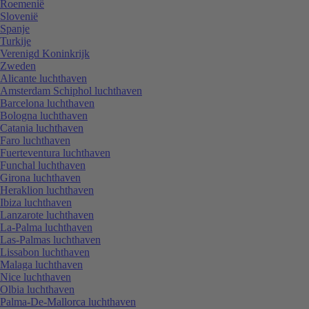
Roemenië
Slovenië
Spanje
Turkije
Verenigd Koninkrijk
Zweden
Alicante luchthaven
Amsterdam Schiphol luchthaven
Barcelona luchthaven
Bologna luchthaven
Catania luchthaven
Faro luchthaven
Fuerteventura luchthaven
Funchal luchthaven
Girona luchthaven
Heraklion luchthaven
Ibiza luchthaven
Lanzarote luchthaven
La-Palma luchthaven
Las-Palmas luchthaven
Lissabon luchthaven
Malaga luchthaven
Nice luchthaven
Olbia luchthaven
Palma-De-Mallorca luchthaven