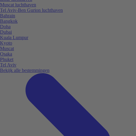
Muscat luchthaven
Tel Aviv-Ben Gurion luchthaven
Bahrain
Bangkok
Doha
Dubai
Kuala Lumpur
Kyoto
Muscat
Osaka
Phuket
Tel Aviv
Bekijk alle bestemmingen