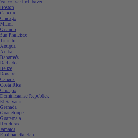
Vancouver luchthaven
Boston
Cancun
Chicago
Miami
Orlando
San Francisco
Toronto
Antigua
Aruba
Bahama's
Barbados
Belize
Bonaire
Canada
Costa Rica
Curaçao
Dominicaanse Republiek
El Salvador
Grenada
Guadeloupe
Guatemala
Honduras
Jamaica
Kaaimaneilanden