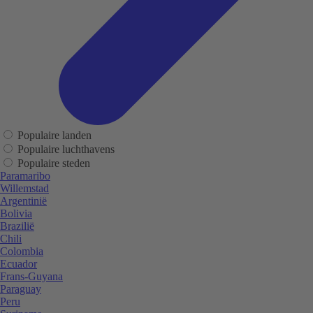
Populaire landen
Populaire luchthavens
Populaire steden
Paramaribo
Willemstad
Argentinië
Bolivia
Brazilië
Chili
Colombia
Ecuador
Frans-Guyana
Paraguay
Peru