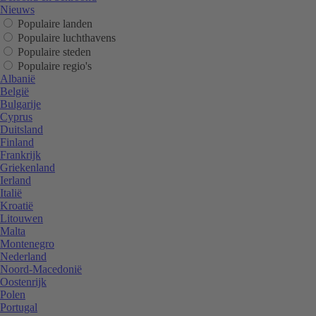
Nieuws
Populaire landen
Populaire luchthavens
Populaire steden
Populaire regio's
Albanië
België
Bulgarije
Cyprus
Duitsland
Finland
Frankrijk
Griekenland
Ierland
Italië
Kroatië
Litouwen
Malta
Montenegro
Nederland
Noord-Macedonië
Oostenrijk
Polen
Portugal