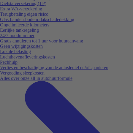
Diefstalverzekering (TP)
Extra WA-verzekering
Terugbetaling eigen risico
Glas-banden-bodem-dakschadedekking
Ongelimiteerde kilometers
Eerlijke tankregeling
24/7 noodnummer
Gratis annuleren tot 1 uur voor huuraanvang
Geen wijzigingskosten
Lokale belasting
Luchthavenafleveringskosten
Pechhulp
Verlies en beschadiging van de autosleutel en/of -papieren
Vergoeding sleepkosten
Alles over onze all-in autohuurformule