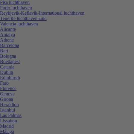
Pisa luchthaven
Porto luchthaven
Reykjavik-Keflavik-International luchthaven
Tenerife luchthaven zuid
Valencia luchthaven
Alicante
Antalya
Athene
Barcelona
Bari
Bologna
Boedapest
Catania
Dublin
Edinburgh
Faro
Florence
Geneve
Girona
Heraklion
Istanbul
Las Palmas
Lissabon
Madrid
Málaga