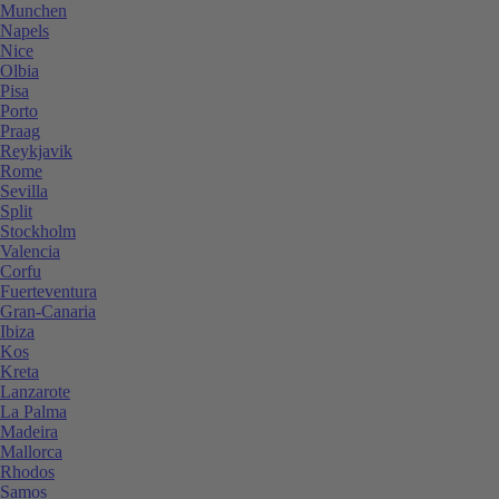
Munchen
Napels
Nice
Olbia
Pisa
Porto
Praag
Reykjavik
Rome
Sevilla
Split
Stockholm
Valencia
Corfu
Fuerteventura
Gran-Canaria
Ibiza
Kos
Kreta
Lanzarote
La Palma
Madeira
Mallorca
Rhodos
Samos