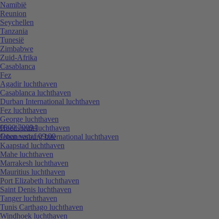
Namibië
Reunion
Seychellen
Tanzania
Tunesië
Zimbabwe
Zuid-Afrika
Casablanca
Fez
Agadir luchthaven
Casablanca luchthaven
Durban International luchthaven
Fez luchthaven
George luchthaven
0800 70094
Hoedspruit luchthaven
Open vanaf 09:00
Johannesburg International luchthaven
Kaapstad luchthaven
Mahe luchthaven
Marrakesh luchthaven
Mauritius luchthaven
Port Elizabeth luchthaven
Saint Denis luchthaven
Tanger luchthaven
Tunis Carthago luchthaven
Windhoek luchthaven