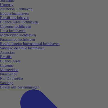
Suriname
Uruguay
Asuncion luchthaven
Bogota luchthaven
Brasilia luchthaven
Buenos Aires luchthaven
Cayenne luchthaven
Lima luchthaven
Montevideo luchthaven
Paramaribo luchthaven
Rio de Janeiro International luchthaven
Santiago de Chile luchthaven
Asuncion
Brasilia
Buenos Aires
Cayenne
Montevideo
Paramaribo
Rio De Janeiro
Santiago
Bekijk alle bestemmingen