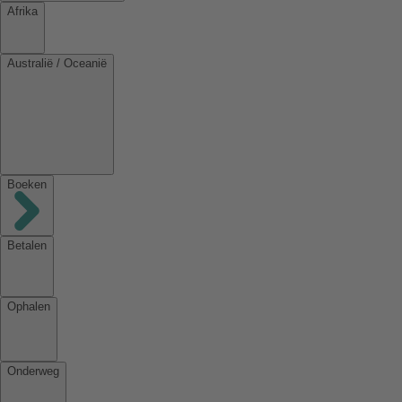
Afrika
Australië / Oceanië
Boeken
Betalen
Ophalen
Onderweg