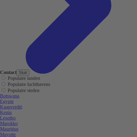
Contact
Sluit
Populaire landen
Populaire luchthavens
Populaire steden
Botswana
Egypte
Kaapverdië
Kenia
Lesotho
Marokko
Mauritius
Mayotte