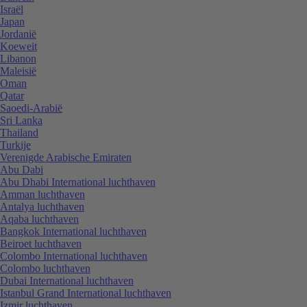
Israël
Japan
Jordanië
Koeweit
Libanon
Maleisië
Oman
Qatar
Saoedi-Arabië
Sri Lanka
Thailand
Turkije
Verenigde Arabische Emiraten
Abu Dabi
Abu Dhabi International luchthaven
Amman luchthaven
Antalya luchthaven
Aqaba luchthaven
Bangkok International luchthaven
Beiroet luchthaven
Colombo International luchthaven
Colombo luchthaven
Dubai International luchthaven
Istanbul Grand International luchthaven
Izmir luchthaven