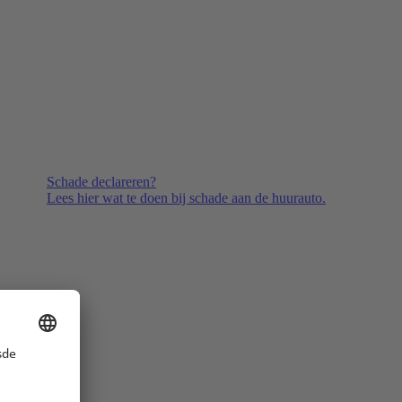
Schade declareren?
Lees hier wat te doen bij schade aan de huurauto.