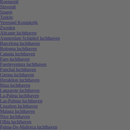
Roemenië
Slovenië
Spanje
Turkije
Verenigd Koninkrijk
Zweden
Alicante luchthaven
Amsterdam Schiphol luchthaven
Barcelona luchthaven
Bologna luchthaven
Catania luchthaven
Faro luchthaven
Fuerteventura luchthaven
Funchal luchthaven
Girona luchthaven
Heraklion luchthaven
Ibiza luchthaven
Lanzarote luchthaven
La-Palma luchthaven
Las-Palmas luchthaven
Lissabon luchthaven
Malaga luchthaven
Nice luchthaven
Olbia luchthaven
Palma-De-Mallorca luchthaven