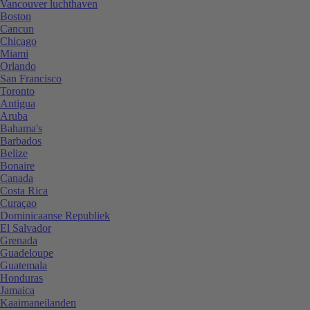
Vancouver luchthaven
Boston
Cancun
Chicago
Miami
Orlando
San Francisco
Toronto
Antigua
Aruba
Bahama's
Barbados
Belize
Bonaire
Canada
Costa Rica
Curaçao
Dominicaanse Republiek
El Salvador
Grenada
Guadeloupe
Guatemala
Honduras
Jamaica
Kaaimaneilanden