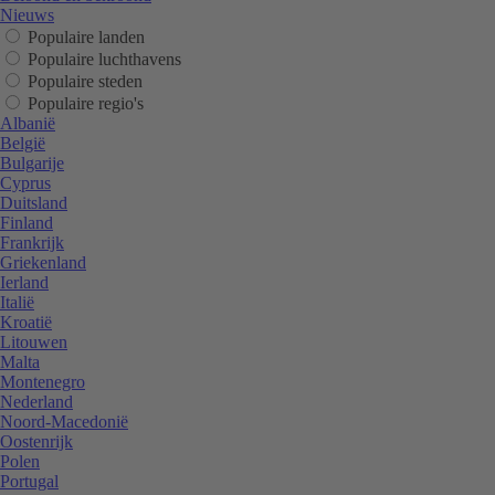
Nieuws
Populaire landen
Populaire luchthavens
Populaire steden
Populaire regio's
Albanië
België
Bulgarije
Cyprus
Duitsland
Finland
Frankrijk
Griekenland
Ierland
Italië
Kroatië
Litouwen
Malta
Montenegro
Nederland
Noord-Macedonië
Oostenrijk
Polen
Portugal