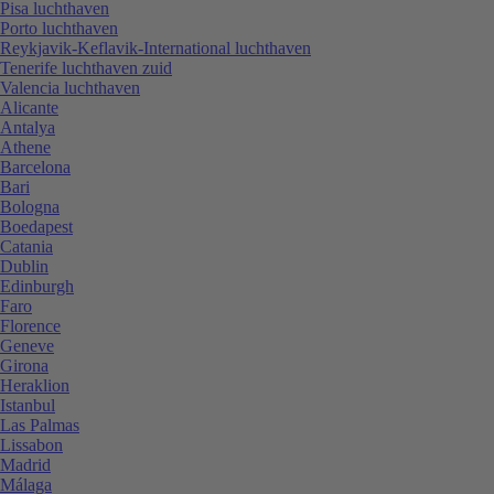
Pisa luchthaven
Porto luchthaven
Reykjavik-Keflavik-International luchthaven
Tenerife luchthaven zuid
Valencia luchthaven
Alicante
Antalya
Athene
Barcelona
Bari
Bologna
Boedapest
Catania
Dublin
Edinburgh
Faro
Florence
Geneve
Girona
Heraklion
Istanbul
Las Palmas
Lissabon
Madrid
Málaga