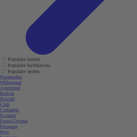
Populaire landen
Populaire luchthavens
Populaire steden
Paramaribo
Willemstad
Argentinië
Bolivia
Brazilië
Chili
Colombia
Ecuador
Frans-Guyana
Paraguay
Peru