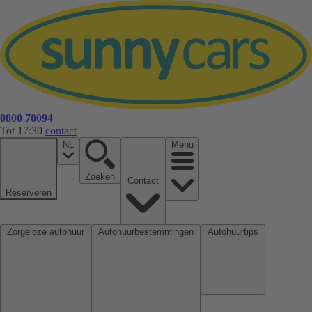
0800 70094
Tot 17:30
contact
NL
Menu
Zoeken
Contact
Reserveren
Zorgeloze autohuur
Autohuurbestemmingen
Autohuurtips