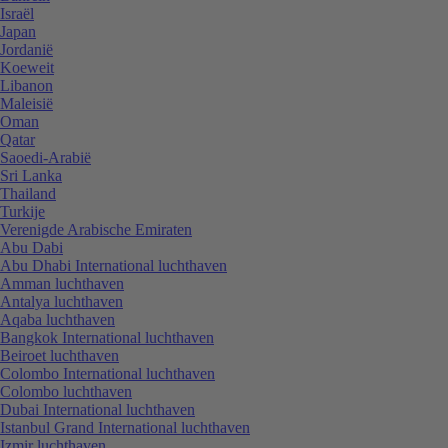
Israël
Japan
Jordanië
Koeweit
Libanon
Maleisië
Oman
Qatar
Saoedi-Arabië
Sri Lanka
Thailand
Turkije
Verenigde Arabische Emiraten
Abu Dabi
Abu Dhabi International luchthaven
Amman luchthaven
Antalya luchthaven
Aqaba luchthaven
Bangkok International luchthaven
Beiroet luchthaven
Colombo International luchthaven
Colombo luchthaven
Dubai International luchthaven
Istanbul Grand International luchthaven
Izmir luchthaven