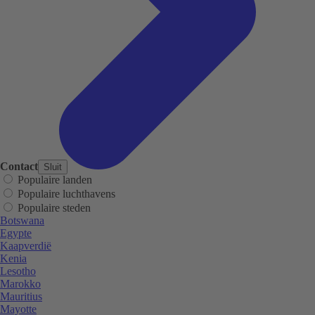
Contact
Sluit
Populaire landen
Populaire luchthavens
Populaire steden
Botswana
Egypte
Kaapverdië
Kenia
Lesotho
Marokko
Mauritius
Mayotte