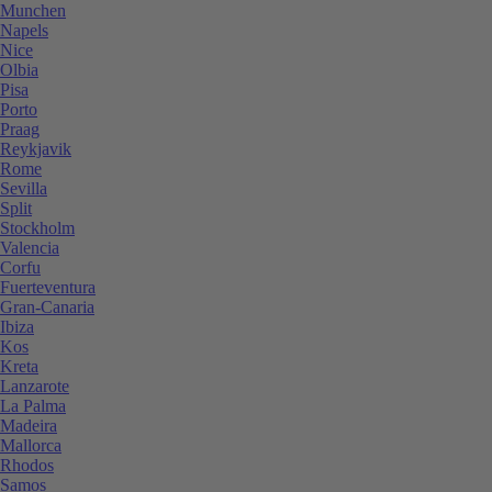
Munchen
Napels
Nice
Olbia
Pisa
Porto
Praag
Reykjavik
Rome
Sevilla
Split
Stockholm
Valencia
Corfu
Fuerteventura
Gran-Canaria
Ibiza
Kos
Kreta
Lanzarote
La Palma
Madeira
Mallorca
Rhodos
Samos