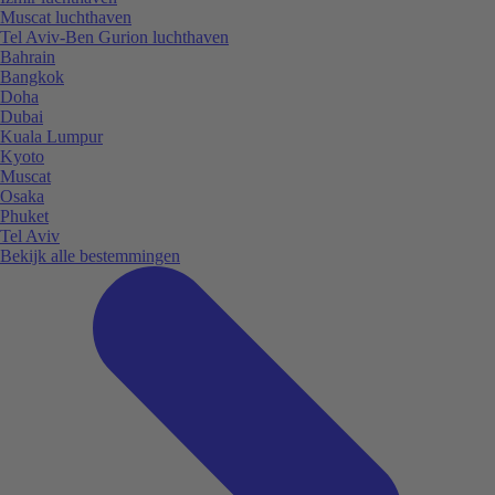
Muscat luchthaven
Tel Aviv-Ben Gurion luchthaven
Bahrain
Bangkok
Doha
Dubai
Kuala Lumpur
Kyoto
Muscat
Osaka
Phuket
Tel Aviv
Bekijk alle bestemmingen