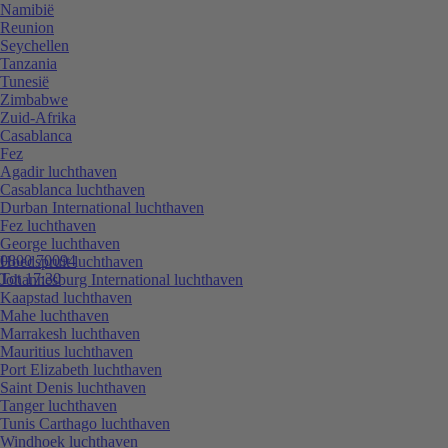
Namibië
Reunion
Seychellen
Tanzania
Tunesië
Zimbabwe
Zuid-Afrika
Casablanca
Fez
Agadir luchthaven
Casablanca luchthaven
Durban International luchthaven
Fez luchthaven
George luchthaven
0800 70094
Hoedspruit luchthaven
Tot 17:30
Johannesburg International luchthaven
Kaapstad luchthaven
Mahe luchthaven
Marrakesh luchthaven
Mauritius luchthaven
Port Elizabeth luchthaven
Saint Denis luchthaven
Tanger luchthaven
Tunis Carthago luchthaven
Windhoek luchthaven