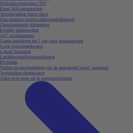
Diefstalverzekering (TP)
Extra WA-verzekering
Terugbetaling eigen risico
Glas-banden-bodem-dakschadedekking
Ongelimiteerde kilometers
Eerlijke tankregeling
24/7 noodnummer
Gratis annuleren tot 1 uur voor huuraanvang
Geen wijzigingskosten
Lokale belasting
Luchthavenafleveringskosten
Pechhulp
Verlies en beschadiging van de autosleutel en/of -papieren
Vergoeding sleepkosten
Alles over onze all-in autohuurformule