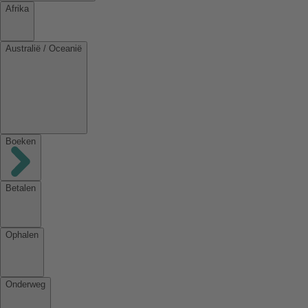
Afrika
Australië / Oceanië
Boeken
Betalen
Ophalen
Onderweg