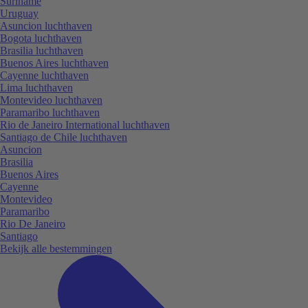
Suriname
Uruguay
Asuncion luchthaven
Bogota luchthaven
Brasilia luchthaven
Buenos Aires luchthaven
Cayenne luchthaven
Lima luchthaven
Montevideo luchthaven
Paramaribo luchthaven
Rio de Janeiro International luchthaven
Santiago de Chile luchthaven
Asuncion
Brasilia
Buenos Aires
Cayenne
Montevideo
Paramaribo
Rio De Janeiro
Santiago
Bekijk alle bestemmingen