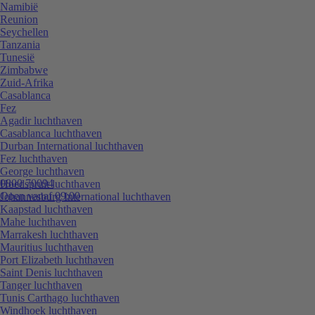
Namibië
Reunion
Seychellen
Tanzania
Tunesië
Zimbabwe
Zuid-Afrika
Casablanca
Fez
Agadir luchthaven
Casablanca luchthaven
Durban International luchthaven
Fez luchthaven
George luchthaven
0800 70094
Hoedspruit luchthaven
Open vanaf 09:00
Johannesburg International luchthaven
Kaapstad luchthaven
Mahe luchthaven
Marrakesh luchthaven
Mauritius luchthaven
Port Elizabeth luchthaven
Saint Denis luchthaven
Tanger luchthaven
Tunis Carthago luchthaven
Windhoek luchthaven