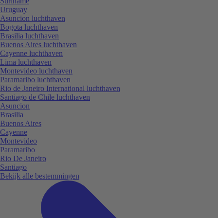
Suriname
Uruguay
Asuncion luchthaven
Bogota luchthaven
Brasilia luchthaven
Buenos Aires luchthaven
Cayenne luchthaven
Lima luchthaven
Montevideo luchthaven
Paramaribo luchthaven
Rio de Janeiro International luchthaven
Santiago de Chile luchthaven
Asuncion
Brasilia
Buenos Aires
Cayenne
Montevideo
Paramaribo
Rio De Janeiro
Santiago
Bekijk alle bestemmingen