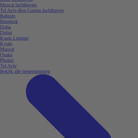
Muscat luchthaven
Tel Aviv-Ben Gurion luchthaven
Bahrain
Bangkok
Doha
Dubai
Kuala Lumpur
Kyoto
Muscat
Osaka
Phuket
Tel Aviv
Bekijk alle bestemmingen