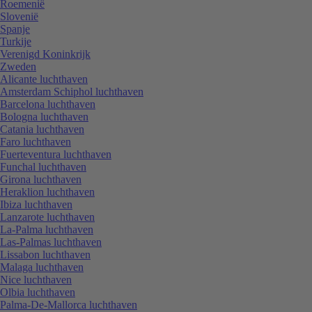
Roemenië
Slovenië
Spanje
Turkije
Verenigd Koninkrijk
Zweden
Alicante luchthaven
Amsterdam Schiphol luchthaven
Barcelona luchthaven
Bologna luchthaven
Catania luchthaven
Faro luchthaven
Fuerteventura luchthaven
Funchal luchthaven
Girona luchthaven
Heraklion luchthaven
Ibiza luchthaven
Lanzarote luchthaven
La-Palma luchthaven
Las-Palmas luchthaven
Lissabon luchthaven
Malaga luchthaven
Nice luchthaven
Olbia luchthaven
Palma-De-Mallorca luchthaven