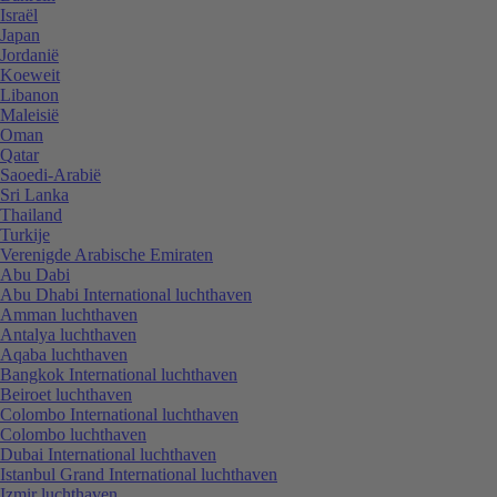
Israël
Japan
Jordanië
Koeweit
Libanon
Maleisië
Oman
Qatar
Saoedi-Arabië
Sri Lanka
Thailand
Turkije
Verenigde Arabische Emiraten
Abu Dabi
Abu Dhabi International luchthaven
Amman luchthaven
Antalya luchthaven
Aqaba luchthaven
Bangkok International luchthaven
Beiroet luchthaven
Colombo International luchthaven
Colombo luchthaven
Dubai International luchthaven
Istanbul Grand International luchthaven
Izmir luchthaven