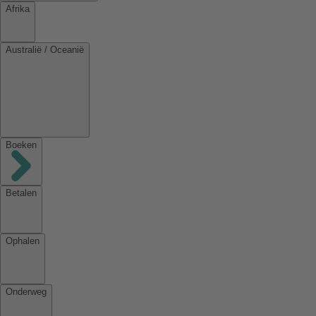
Afrika
Australië / Oceanië
Boeken
Betalen
Ophalen
Onderweg