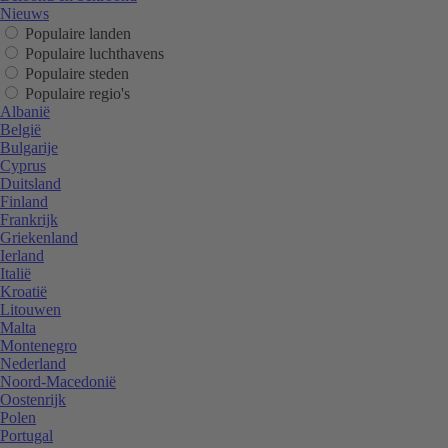
Nieuws
Populaire landen
Populaire luchthavens
Populaire steden
Populaire regio's
Albanië
België
Bulgarije
Cyprus
Duitsland
Finland
Frankrijk
Griekenland
Ierland
Italië
Kroatië
Litouwen
Malta
Montenegro
Nederland
Noord-Macedonië
Oostenrijk
Polen
Portugal