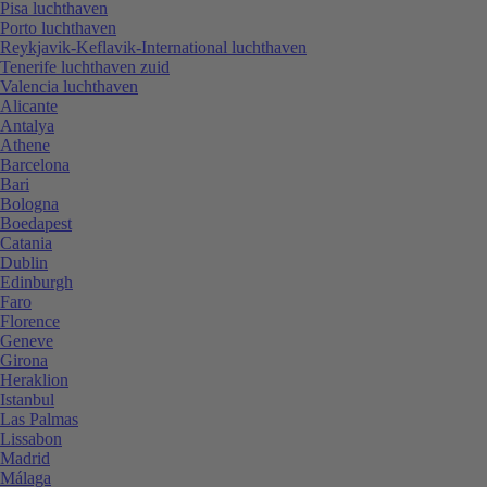
Pisa luchthaven
Porto luchthaven
Reykjavik-Keflavik-International luchthaven
Tenerife luchthaven zuid
Valencia luchthaven
Alicante
Antalya
Athene
Barcelona
Bari
Bologna
Boedapest
Catania
Dublin
Edinburgh
Faro
Florence
Geneve
Girona
Heraklion
Istanbul
Las Palmas
Lissabon
Madrid
Málaga