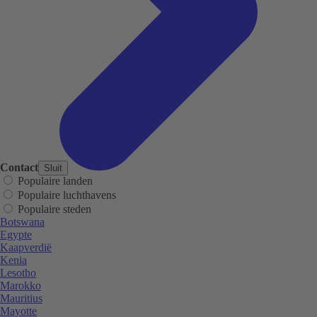
Contact
Sluit
Populaire landen
Populaire luchthavens
Populaire steden
Botswana
Egypte
Kaapverdië
Kenia
Lesotho
Marokko
Mauritius
Mayotte