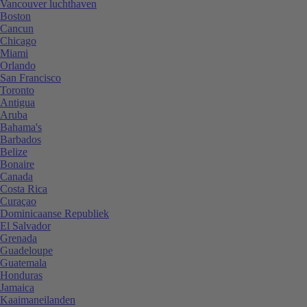
Vancouver luchthaven
Boston
Cancun
Chicago
Miami
Orlando
San Francisco
Toronto
Antigua
Aruba
Bahama's
Barbados
Belize
Bonaire
Canada
Costa Rica
Curaçao
Dominicaanse Republiek
El Salvador
Grenada
Guadeloupe
Guatemala
Honduras
Jamaica
Kaaimaneilanden