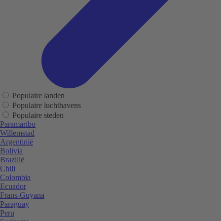
Populaire landen
Populaire luchthavens
Populaire steden
Paramaribo
Willemstad
Argentinië
Bolivia
Brazilië
Chili
Colombia
Ecuador
Frans-Guyana
Paraguay
Peru