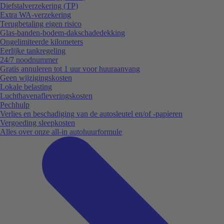
Diefstalverzekering (TP)
Extra WA-verzekering
Terugbetaling eigen risico
Glas-banden-bodem-dakschadedekking
Ongelimiteerde kilometers
Eerlijke tankregeling
24/7 noodnummer
Gratis annuleren tot 1 uur voor huuraanvang
Geen wijzigingskosten
Lokale belasting
Luchthavenafleveringskosten
Pechhulp
Verlies en beschadiging van de autosleutel en/of -papieren
Vergoeding sleepkosten
Alles over onze all-in autohuurformule