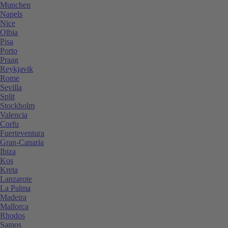
Munchen
Napels
Nice
Olbia
Pisa
Porto
Praag
Reykjavik
Rome
Sevilla
Split
Stockholm
Valencia
Corfu
Fuerteventura
Gran-Canaria
Ibiza
Kos
Kreta
Lanzarote
La Palma
Madeira
Mallorca
Rhodos
Samos