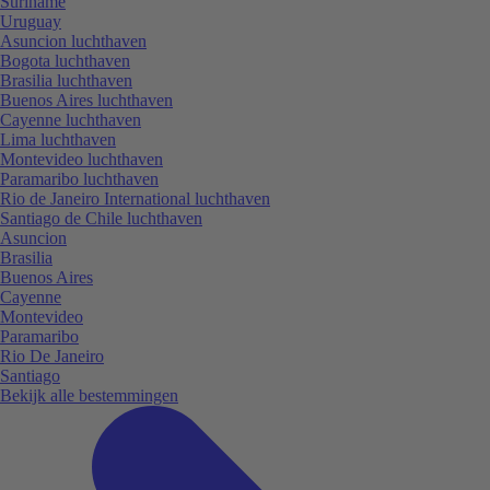
Suriname
Uruguay
Asuncion luchthaven
Bogota luchthaven
Brasilia luchthaven
Buenos Aires luchthaven
Cayenne luchthaven
Lima luchthaven
Montevideo luchthaven
Paramaribo luchthaven
Rio de Janeiro International luchthaven
Santiago de Chile luchthaven
Asuncion
Brasilia
Buenos Aires
Cayenne
Montevideo
Paramaribo
Rio De Janeiro
Santiago
Bekijk alle bestemmingen