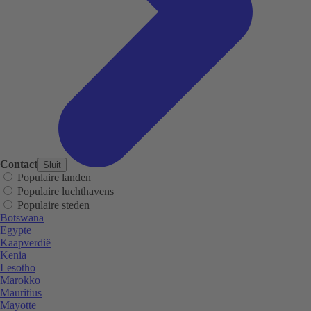
Contact
Sluit
Populaire landen
Populaire luchthavens
Populaire steden
Botswana
Egypte
Kaapverdië
Kenia
Lesotho
Marokko
Mauritius
Mayotte