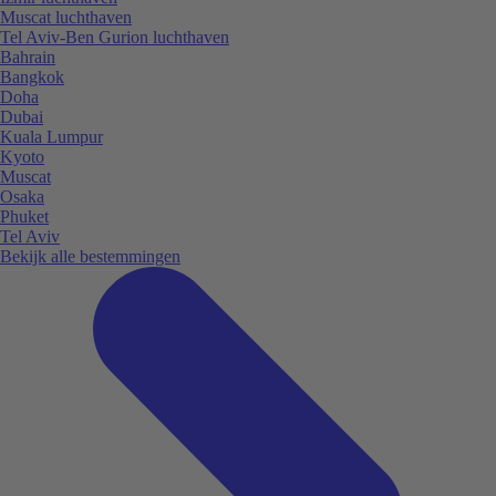
Muscat luchthaven
Tel Aviv-Ben Gurion luchthaven
Bahrain
Bangkok
Doha
Dubai
Kuala Lumpur
Kyoto
Muscat
Osaka
Phuket
Tel Aviv
Bekijk alle bestemmingen