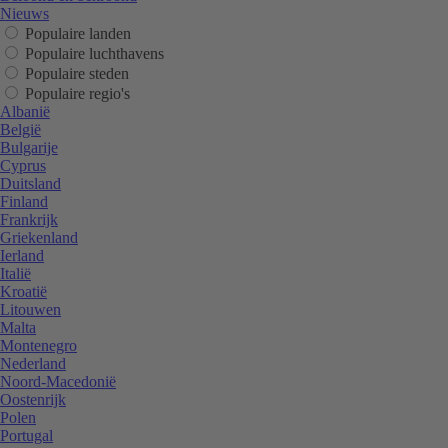
Nieuws
Populaire landen
Populaire luchthavens
Populaire steden
Populaire regio's
Albanië
België
Bulgarije
Cyprus
Duitsland
Finland
Frankrijk
Griekenland
Ierland
Italië
Kroatië
Litouwen
Malta
Montenegro
Nederland
Noord-Macedonië
Oostenrijk
Polen
Portugal