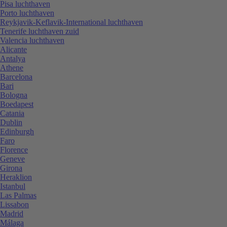
Pisa luchthaven
Porto luchthaven
Reykjavik-Keflavik-International luchthaven
Tenerife luchthaven zuid
Valencia luchthaven
Alicante
Antalya
Athene
Barcelona
Bari
Bologna
Boedapest
Catania
Dublin
Edinburgh
Faro
Florence
Geneve
Girona
Heraklion
Istanbul
Las Palmas
Lissabon
Madrid
Málaga