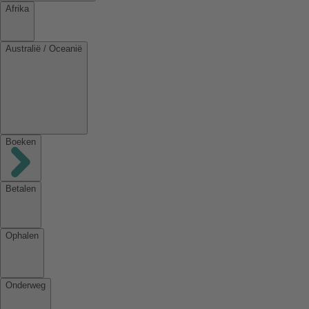
Afrika
Australië / Oceanië
Boeken
Betalen
Ophalen
Onderweg