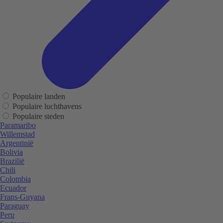
Populaire landen
Populaire luchthavens
Populaire steden
Paramaribo
Willemstad
Argentinië
Bolivia
Brazilië
Chili
Colombia
Ecuador
Frans-Guyana
Paraguay
Peru