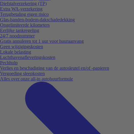
Diefstalverzekering (TP)
Extra WA-verzekering
Terugbetaling eigen risico
Glas-banden-bodem-dakschadedekking
Ongelimiteerde kilometers
Eerlijke tankregeling
24/7 noodnummer
Gratis annuleren tot 1 uur voor huuraanvang
Geen wijzigingskosten
Lokale belasting
Luchthavenafleveringskosten
Pechhulp
Verlies en beschadiging van de autosleutel en/of -papieren
Vergoeding sleepkosten
Alles over onze all-in autohuurformule