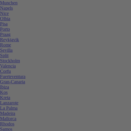
Munchen
Napels
Nice
Olbia
Pisa
Porto
Praag
Reykjavik
Rome
Sevilla
Split
Stockholm
Valencia
Corfu
Fuerteventura
Gran-Canaria
Ibiza
Kos
Kreta
Lanzarote
La Palma
Madeira
Mallorca
Rhodos
Samos