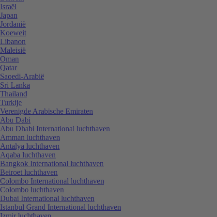
Israël
Japan
Jordanië
Koeweit
Libanon
Maleisië
Oman
Qatar
Saoedi-Arabië
Sri Lanka
Thailand
Turkije
Verenigde Arabische Emiraten
Abu Dabi
Abu Dhabi International luchthaven
Amman luchthaven
Antalya luchthaven
Aqaba luchthaven
Bangkok International luchthaven
Beiroet luchthaven
Colombo International luchthaven
Colombo luchthaven
Dubai International luchthaven
Istanbul Grand International luchthaven
Izmir luchthaven