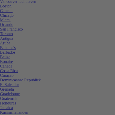
Vancouver luchthaven
Boston
Cancun
Chicago
Miami
Orlando
San Francisco
Toronto
Antigua
Aruba
Bahama's
Barbados
Belize
Bonaire
Canada
Costa Rica
Curaçao
Dominicaanse Republiek
El Salvador
Grenada
Guadeloupe
Guatemala
Honduras
Jamaica
Kaaimaneilanden