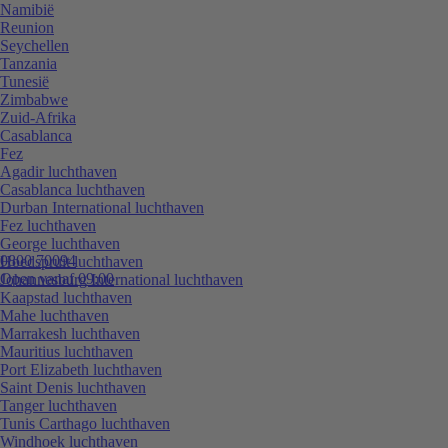
Namibië
Reunion
Seychellen
Tanzania
Tunesië
Zimbabwe
Zuid-Afrika
Casablanca
Fez
Agadir luchthaven
Casablanca luchthaven
Durban International luchthaven
Fez luchthaven
George luchthaven
0800 70094
Hoedspruit luchthaven
Open vanaf 09:00
Johannesburg International luchthaven
Kaapstad luchthaven
Mahe luchthaven
Marrakesh luchthaven
Mauritius luchthaven
Port Elizabeth luchthaven
Saint Denis luchthaven
Tanger luchthaven
Tunis Carthago luchthaven
Windhoek luchthaven