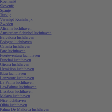
Roemenië
Slovenië
Spanje
Turkije
Verenigd Koninkrijk
Zweden
Alicante luchthaven
Amsterdam Schiphol luchthaven
Barcelona luchthaven
Bologna luchthaven
Catania luchthaven
Faro luchthaven
Fuerteventura luchthaven
Funchal luchthaven
Girona luchthaven
Heraklion luchthaven
Ibiza luchthaven
Lanzarote luchthaven
La-Palma luchthaven
Las-Palmas luchthaven
Lissabon luchthaven
Malaga luchthaven
Nice luchthaven
Olbia luchthaven
Palma-De-Mallorca luchthaven