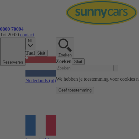
0800 70094
Tot 20:00
contact
NL
Taal
Sluit
Zoeken
Zoeken
Sluit
Reserveren
We hebben je toestemming voor cookies n
Nederlands
(nl)
Geef toestemming