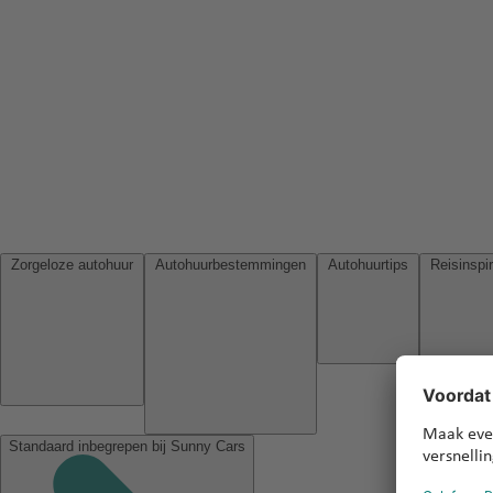
Zorgeloze autohuur
Autohuurbestemmingen
Autohuurtips
Standaard inbegrepen bij Sunny Cars