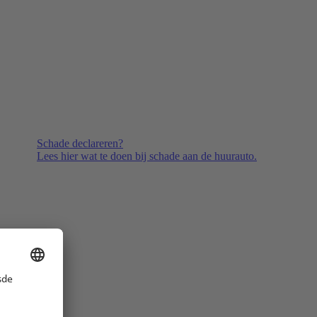
Schade declareren?
Lees hier wat te doen bij schade aan de huurauto.