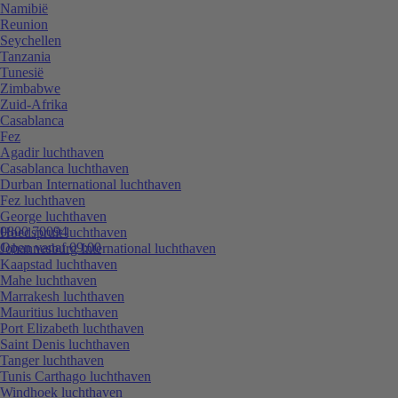
Namibië
Reunion
Seychellen
Tanzania
Tunesië
Zimbabwe
Zuid-Afrika
Casablanca
Fez
Agadir luchthaven
Casablanca luchthaven
Durban International luchthaven
Fez luchthaven
George luchthaven
0800 70094
Hoedspruit luchthaven
Open vanaf 09:00
Johannesburg International luchthaven
Kaapstad luchthaven
Mahe luchthaven
Marrakesh luchthaven
Mauritius luchthaven
Port Elizabeth luchthaven
Saint Denis luchthaven
Tanger luchthaven
Tunis Carthago luchthaven
Windhoek luchthaven