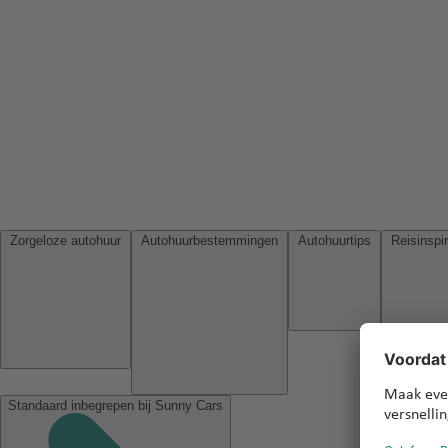
Zorgeloze autohuur
Autohuurbestemmingen
Autohuurtips
Standaard inbegrepen bij Sunny Cars