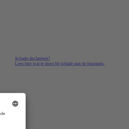
Schade declareren?
Lees hier wat te doen bij schade aan de huurauto.